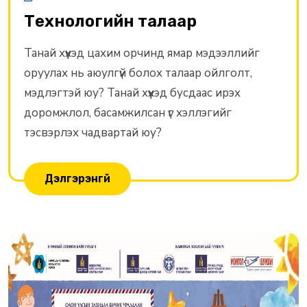
Технологийн талаар
Танай хүүхэд цахим орчинд ямар мэдээллийг
оруулах нь аюулгүй болох талаар ойлголт,
мэдлэгтэй юу? Танай хүүхэд бусдаас ирэх
доромжлол, басамжилсан үг хэллэгийг
тэсвэрлэх чадвартай юу?
Дэлгэрэнгүй