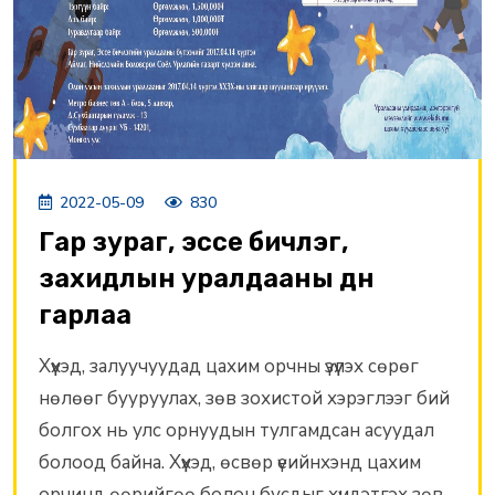
2022-05-09
830
Гар зураг, эссе бичлэг,
захидлын уралдааны дүн
гарлаа
Хүүхэд, залуучуудад цахим орчны үзүүлэх сөрөг
нөлөөг бууруулах, зөв зохистой хэрэглээг бий
болгох нь улс орнуудын тулгамдсан асуудал
болоод байна. Хүүхэд, өсвөр үеийнхэнд цахим
орчинд өөрийгөө болон бусдыг хүндэтгэх зөв