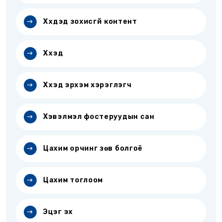
Хүүхдэд зохисгүй контент
Хүүхэд
Хүүхэд эрхэм хэрэглэгч
Хэвэлмэл фостеруудын сан
Цахим орчинг зөв болгоё
Цахим тоглоом
Эцэг эх