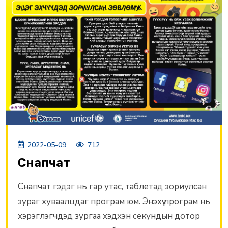
2022-05-09
712
Снапчат
Снапчат гэдэг нь гар утас, таблетад зориулсан
зураг хуваалцдаг програм юм. Энэхүү програм нь
хэрэглэгчдэд зургаа хэдхэн секундын дотор