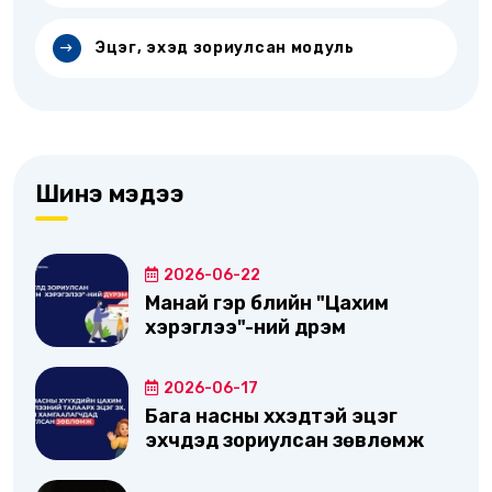
Эцэг, эхэд зориулсан модуль
Шинэ мэдээ
2026-06-22
Манай гэр бүлийн "Цахим
хэрэглээ"-ний дүрэм
2026-06-17
Бага насны хүүхэдтэй эцэг
эхчүүдэд зориулсан зөвлөмж