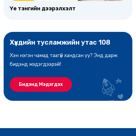
Үе тэнгийн дээрэлхэлт
Хүүхдийн тусламжийн утас 108
Хэн нэгэн чамад таагүй хандсан уу? Энд дарж
бидэнд мэдэгдээрэй!
Бидэнд Мэдэгдэх