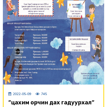
2022-05-09
745
”цахим орчин дах гадуурхал”