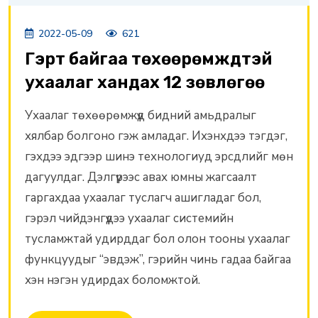
2022-05-09
621
Гэрт байгаа төхөөрөмжүүдтэй
ухаалаг хандах 12 зөвлөгөө
Ухаалаг төхөөрөмжүүд бидний амьдралыг
хялбар болгоно гэж амладаг. Ихэнхдээ тэгдэг,
гэхдээ эдгээр шинэ технологиуд эрсдлийг мөн
дагуулдаг. Дэлгүүрээс авах юмны жагсаалт
гаргахдаа ухаалаг туслагч ашигладаг бол,
гэрэл чийдэнгүүдээ ухаалаг системийн
тусламжтай удирддаг бол олон тооны ухаалаг
функцуудыг “эвдэж”, гэрийн чинь гадаа байгаа
хэн нэгэн удирдах боломжтой.