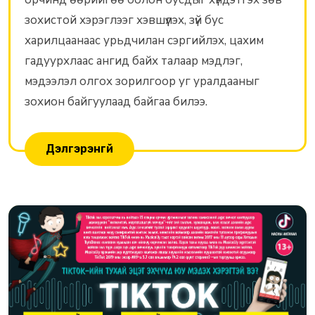
зохистой хэрэглээг хэвшүүлэх, зүй бус
харилцаанаас урьдчилан сэргийлэх, цахим
гадуурхлаас ангид байх талаар мэдлэг,
мэдээлэл олгох зорилгоор уг уралдааныг
зохион байгуулаад байгаа билээ.
Дэлгэрэнгүй