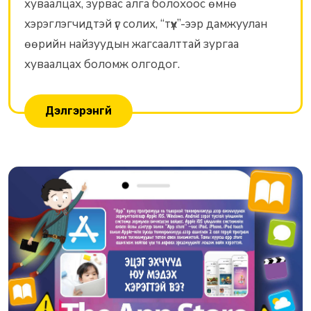
хуваалцах, зурвас алга болохоос өмнө
хэрэглэгчидтэй үг солих, “түүх”-ээр дамжуулан
өөрийн найзуудын жагсаалттай зургаа
хуваалцах боломж олгодог.
Дэлгэрэнгүй