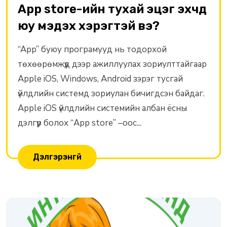
App store-ийн тухай эцэг эхчүүд
юу мэдэх хэрэгтэй вэ?
“App” буюу програмууд нь тодорхой
төхөөрөмжүүд дээр ажиллуулах зориулттайгаар
Apple iOS, Windows, Android зэрэг тусгай
үйлдлийн системд зориулан бичигдсэн байдаг.
Apple iOS үйлдлийн системийн албан ёсны
дэлгүүр болох “App store” –оос...
Дэлгэрэнгүй