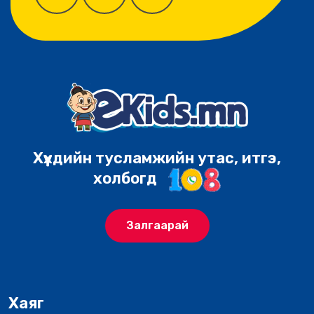
Хүүхдийн тусламжийн утас, итгэ,
холбогд
Залгаарай
Хаяг