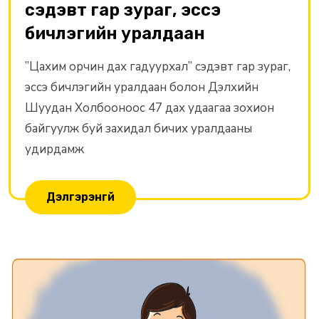
сэдэвт гар зураг, эссэ
бичлэгийн уралдаан
”Цахим орчин дах гадуурхал” сэдэвт гар зураг,
эссэ бичлэгийн уралдаан болон Дэлхийн
Шуудан Холбооноос 47 дах удаагаа зохион
байгуулж буй захидал бичих уралдааны
удирдамж
Дэлгэрэнгүй