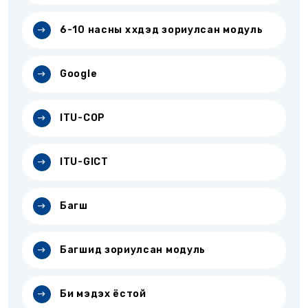
6-10 насны хүүхдэд зориулсан модуль
Google
ITU-COP
ITU-GICT
Багш
Багшид зориулсан модуль
Би мэдэх ёстой