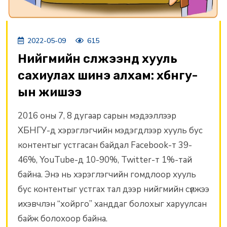
2022-05-09
615
Нийгмийн сүлжээнд хууль
сахиулах шинэ алхам: хбнгу-
ын жишээ
2016 оны 7, 8 дугаар сарын мэдээллээр
ХБНГУ-д хэрэглэгчийн мэдэгдлээр хууль бус
контентыг устгасан байдал Facebook-т 39-
46%, YouTube-д 10-90%, Twitter-т 1%-тай
байна. Энэ нь хэрэглэгчийн гомдлоор хууль
бус контентыг устгах тал дээр нийгмийн сүлжээ
ихэвчлэн “хойрго” ханддаг болохыг харуулсан
байж болохоор байна.