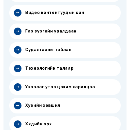
Видео контентуудын сан
Гар зургийн уралдаан
Судалгааны тайлан
Технологийн талаар
Ухаалаг утас цахим харилцаа
Хувийн хэвшил
Хүүхдийн эрх