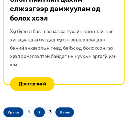
сүлжээгээр дамжуулан од
болох хүсэл
Хүн бүхэн л бага наснаасаа тухайн орон зай, цаг
хугацаандаа бусдад хүлээн зөвшөөрөгдөн
бүхний анхаарлын төвд байж од болохсон гэх
хүсэл эрмэлзэлтэй байдаг нь нуухын аргагүй үнэн
юм.
Дэлгэрэнгүй
1
3
Урагш
2
Цааш