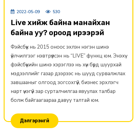
2022-05-09
530
Live хийж байна манайхан
байна уу? ороод ирээрэй
Фэйсбүүк нь 2015 оноос эхлэн нэгэн шинэ
үйлчилгээг нэвтрүүлсэн нь “LIVE” функц юм. Энэхүү
фэйсбүүкийн шинэ хэрэглээ нь хүн бүрд шуурхай
мэдээллийг газар дээрээс нь шууд сурвалжлах
завшааныг олгоод зогсохгүй, бизнес эрхлэгч
нарт үнэгүй зар сурталчилгаа явуулах талбар
болж байгаагаараа давуу талтай юм.
Дэлгэрэнгүй