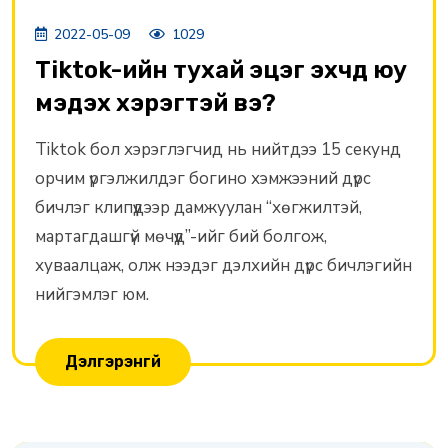
2022-05-09
1029
Tiktok-ийн тухай эцэг эхчүүд юу
мэдэх хэрэгтэй вэ?
Tiktok бол хэрэглэгчид нь нийтдээ 15 секунд
орчим үргэлжилдэг богино хэмжээний дүрс
бичлэг клипүүдээр дамжуулан “хөгжилтэй,
мартагдашгүй мөчүүд”-ийг бий болгож,
хуваалцаж, олж нээдэг дэлхийн дүрс бичлэгийн
нийгэмлэг юм.
Дэлгэрэнгүй