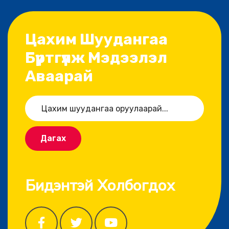
Цахим Шуудангаа
Бүртгүүлж Мэдээлэл
Аваарай
Дагах
Бидэнтэй Холбогдох