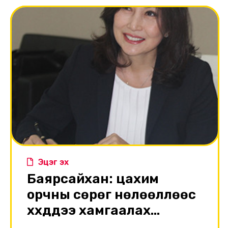
тогтмол мэдээлж, үйл ажиллагаанд нь
хяналт тавих чиг үүрэгтэй ажиллаж байна.
Эцэг эх
Баярсайхан: цахим
орчны сөрөг нөлөөллөөс
хүүхдүүдээ хамгаалах
зайлшгүй шаардлага