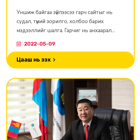
Уншиж байгаа зүйлээсээ гарч сайтыг нь
судал, түүний зорилго, холбоо барих
мэдээллийг шалга. Гарчиг нь анхаарал
татахын тулд хэтэрхий үг хэллэгтэй байж
2022-05-09
магад. Бүтэн мэдээлэл нь юуны тухай вэ?
Зохиогчийн талаар түргэн хайлт хийгээд үз.
Цааш нь үзэх
Итгэж болохуйц байна уу? Жинхэнэ байна
уу?