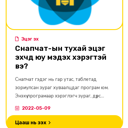
Эцэг эх
Снапчат-ын тухай эцэг
эхчүүд юу мэдэх хэрэгтэй
вэ?
Снапчат гэдэг нь гар утас, таблетад
зориулсан зураг хуваалцдаг програм юм.
Энэхүү програмаар хэрэглэгч зураг, дүрс
бичлэг болон чатаа дуут дуудлага, эсвэл
2022-05-09
текст зурвасаар найзуудтайгаа хуваалцах
боломжтой.
Цааш нь үзэх