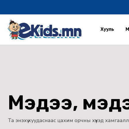
Хууль
М
Мэдээ, мэд
Та энэхүү хуудаснаас цахим орчны хүүхэд хамгаа