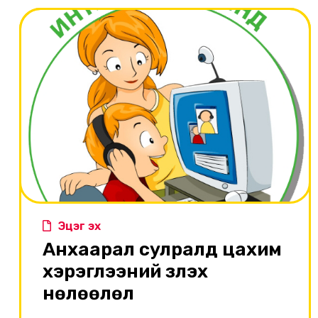
Эцэг эх
Анхаарал сулралд цахим
хэрэглээний үзүүлэх
нөлөөлөл