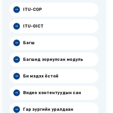
ITU-COP
ITU-GICT
Багш
Багшид зориулсан модуль
Би мэдэх ёстой
Видео контентуудын сан
Гар зургийн уралдаан