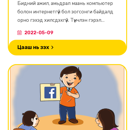
Бидний ажил, амьдрал маань компьютер
болон интернетгүй бол зогсонги байдалд
орно гэхэд хилсдэхгүй. Түүнчлэн гэрэл
цахилгаан тасарвал хувь хүний ажил
2022-05-09
байтугай цаашлаад улс эх орны ажил ч
урагшилхааргүй харилцан хамаарлын эрин
Цааш нь үзэх
үед амьдарч байна.