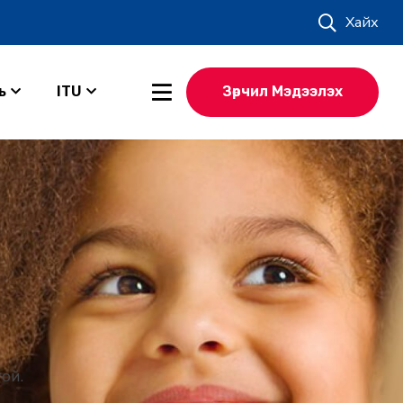
Хайх
ь
ITU
Зөрчил Мэдээлэх
ой.