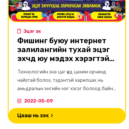
Эцэг эх
Фишинг буюу интернет
залилангийн тухай эцэг
эхчүүд юу мэдэх хэрэгтэй
вэ?
Технологийн энэ цаг үед цахим орчинд
найзтай болох, тэдэнтэй харилцах нь
амьдралын энгийн нэг хэсэг болоод байна.
Харамсалтай нь таны итгэлийг олж аваад
2022-05-09
ашиглах гэсэн хүмүүс бас тэнд бий.
Цааш нь үзэх