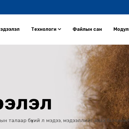
эдээлэл
Технологи
Файлын сан
Модул
ээлэл
ллын талаар бүхий л мэдээ, мэдээллийг авах боломжт