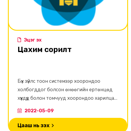
Эцэг эх
Цахим сорилт
Бүх зүйлс тоон системээр хоорондоо
холбогддог болсон өнөөгийн ертөнцөд
хүүхдүүд болон томчууд хоорондоо харилцах
шинэ шинэ арга замуудтай байнга учирч
2022-05-09
байна.
Цааш нь үзэх