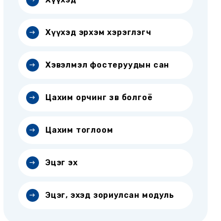
Хүүхэд эрхэм хэрэглэгч
Хэвэлмэл фостеруудын сан
Цахим орчинг зөв болгоё
Цахим тоглоом
Эцэг эх
Эцэг, эхэд зориулсан модуль