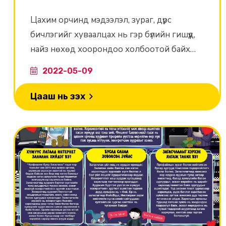
Цахим орчинд мэдээлэл, зураг, дүрс
бичлэгийг хуваалцах нь гэр бүлийн гишүүд,
найз нөхөд хоорондоо холбоотой байх
боломжийг олгодог. Гэхдээ ямар нэг
2022-05-09
зүйлийг цахим орчинд нийтэлснээр дараа
нь юу болохыг чи хянах боломжгүй болно.
Цааш нь үзэх
Иймээс болгоомжтой байх нь чухал.