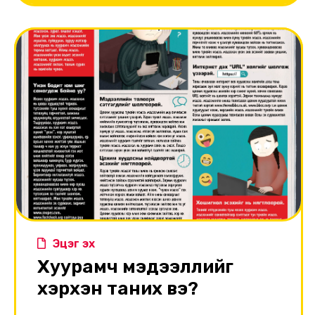
Эцэг эх
Хуурамч мэдээллийг
хэрхэн таних вэ?