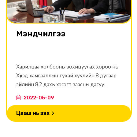
Мэндчилгээ
Харилцаа холбооны зохицуулах хороо нь
Хүүхэд хамгааллын тухай хуулийн 8 дугаар
зүйлийн 8.2 дахь хэсэгт заасны дагуу
хүүхдийн хөгжил, эрүүл мэнд, хүмүүжил,
2022-05-09
төлөвшилд сөрөг нөлөө үзүүлэхүйц тоглоом,
мэдээ, мэдээлэл, зар сурталчилгаа, цахим
Цааш нь үзэх
сүлжээнээс хүүхдийг хамгаалах талаар
зөвлөмж, зааварчилгааг олон нийтэд