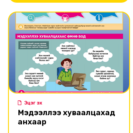
Эцэг эх
Мэдээллээ хуваалцахад
анхаар