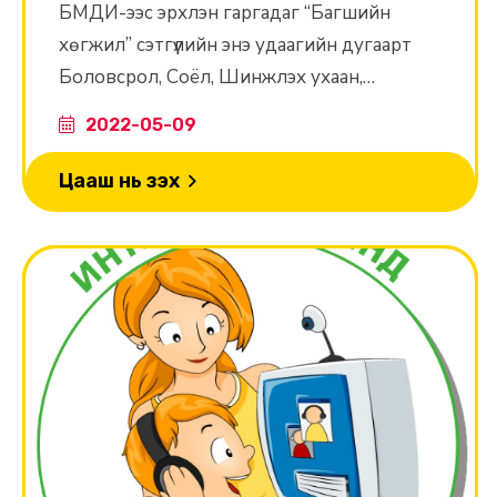
БМДИ-ээс эрхлэн гаргадаг “Багшийн
бидэнд тулгарч байна
хөгжил” сэтгүүлийн энэ удаагийн дугаарт
Боловсрол, Соёл, Шинжлэх ухаан,
Спортын яамны Төрийн нарийн бичгийн
2022-05-09
дарга Б.Баярсайхан уригдаж ярилцлаа.
Цааш нь үзэх