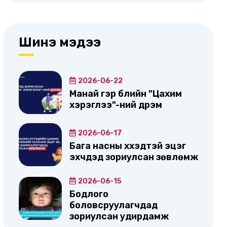
Шинэ мэдээ
2026-06-22
Манай гэр бүлийн "Цахим
хэрэглээ"-ний дүрэм
2026-06-17
Бага насны хүүхэдтэй эцэг
эхчүүдэд зориулсан зөвлөмж
2026-06-15
Бодлого
боловсруулагчдад
зориулсан удирдамж