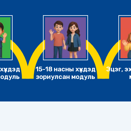
хүүхдэд
15-18 насны хүүхдэд
Эцэг, э
модуль
зориулсан модуль