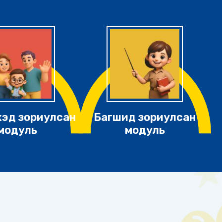
хэд зориулсан
Багшид зориулсан
модуль
модуль