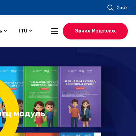
Хайх
ь
ITU
Зөрчил Мэдээлэх
агц модуль