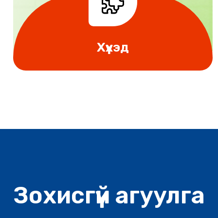
Хүүхэд
зохисгүй агуулга