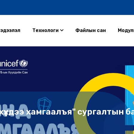
эдээлэл
Технологи
Файлын сан
Модул
хүүхдээ хамгаалъя" сургалтын б