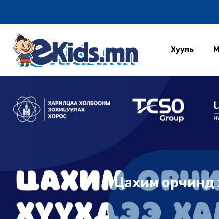
Хууль
М
"Цахим орчинд 