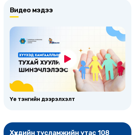
Видео мэдээ
Үе тэнгийн дээрэлхэлт
Хүүхдийн тусламжийн утас 108