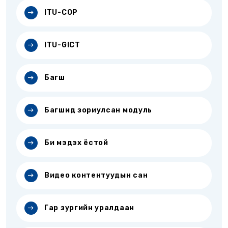
ITU-COP
ITU-GICT
Багш
Багшид зориулсан модуль
Би мэдэх ёстой
Видео контентуудын сан
Гар зургийн уралдаан