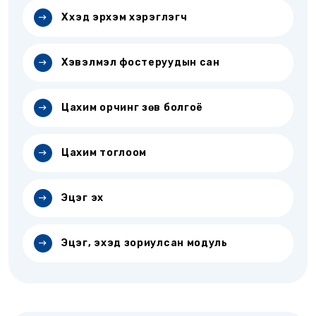
Хүүхэд эрхэм хэрэглэгч
Хэвэлмэл фостеруудын сан
Цахим орчинг зөв болгоё
Цахим тоглоом
Эцэг эх
Эцэг, эхэд зориулсан модуль