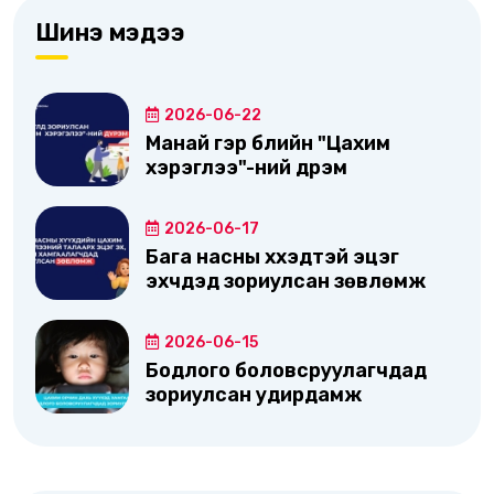
Шинэ мэдээ
2026-06-22
Манай гэр бүлийн "Цахим
хэрэглээ"-ний дүрэм
2026-06-17
Бага насны хүүхэдтэй эцэг
эхчүүдэд зориулсан зөвлөмж
2026-06-15
Бодлого боловсруулагчдад
зориулсан удирдамж