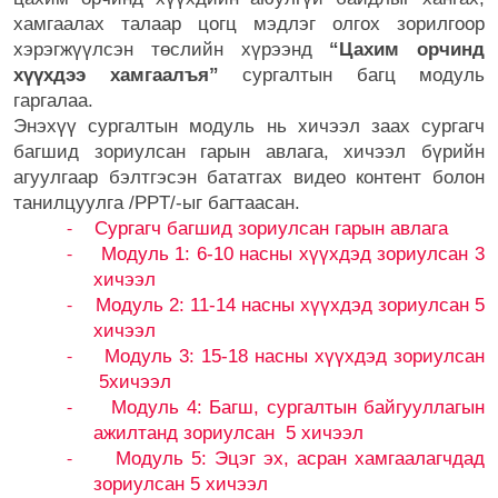
хамгаалах талаар цогц мэдлэг олгох зорилгоор
хэрэгжүүлсэн төслийн хүрээнд
“Цахим орчинд
хүүхдээ хамгаалъя”
сургалтын багц модуль
гаргалаа.
Энэхүү сургалтын модуль нь хичээл заах сургагч
багшид зориулсан гарын авлага, хичээл бүрийн
агуулгаар бэлтгэсэн бататгах видео контент болон
танилцуулга /PPT/-ыг багтаасан.
Сургагч багшид зориулсан гарын авлага
-
Модуль 1: 6-10 насны хүүхдэд зориулсан 3
-
хичээл
Модуль 2: 11-14 насны хүүхдэд зориулсан 5
-
хичээл
Модуль 3: 15-18 насны хүүхдэд зориулсан
-
5хичээл
Модуль 4: Багш, сургалтын байгууллагын
-
ажилтанд зориулсан
5 хичээл
Модуль 5: Эцэг эх, асран хамгаалагчдад
-
зориулсан 5 хичээл