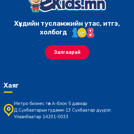
Хүүхдийн тусламжийн утас, итгэ,
холбогд
Залгаарай
Хаяг
Метро бизнес төв А-блок 5 давхар
Д.Сүхбаатарын гудамж-13 Сүхбаатар дүүрэг,
Улаанбаатар 14201-0033