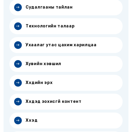
Судалгааны тайлан
Технологийн талаар
Ухаалаг утас цахим харилцаа
Хувийн хэвшил
Хүүхдийн эрх
Хүүхдэд зохисгүй контент
Хүүхэд