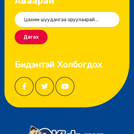
Аваарай
Дагах
Бидэнтэй Холбогдох