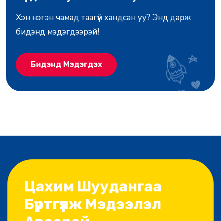
Хэн нэгэн чамад таагүй хандсан уу? Энд дарж
бидэнд мэдэгдээрэй!
Бидэнд Мэдэгдэх
Цахим Шуудангаа
Бүртгүүлж Мэдээлэл