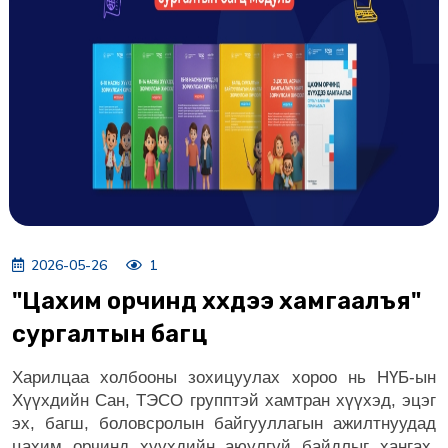
2026-05-26
1
"Цахим орчинд хүүхдээ хамгаалъя"
сургалтын багц
Харилцаа холбооны зохицуулах хороо нь НҮБ-ын
Хүүхдийн Сан, ТЭСО групптэй хамтран хүүхэд, эцэг
эх, багш, боловсролын байгууллагын ажилтнуудад
цахим орчинд хүүхдийн аюулгүй байдлыг хангах,