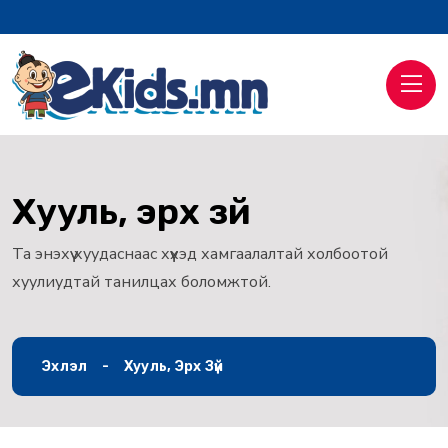
Хууль, эрх зүй
Та энэхүү хуудаснаас хүүхэд хамгаалалтай холбоотой
хуулиудтай танилцах боломжтой.
Эхлэл
Хууль, Эрх Зүй