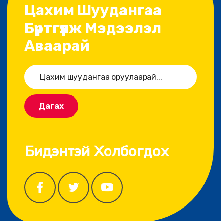
Цахим Шуудангаа
Бүртгүүлж Мэдээлэл
Аваарай
Дагах
Бидэнтэй Холбогдох