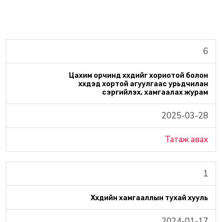
6
Цахим орчинд хүүхдийг хориотой болон
хүүхдэд хортой агуулгаас урьдчилан
сэргийлэх, хамгаалах журам
2025-03-28
Татаж авах
1
Хүүхдийн хамгааллын тухай хууль
2024-01-17