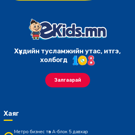
Хүүхдийн тусламжийн утас, итгэ,
холбогд
Залгаарай
Хаяг
Метро бизнес төв А-блок 5 давхар