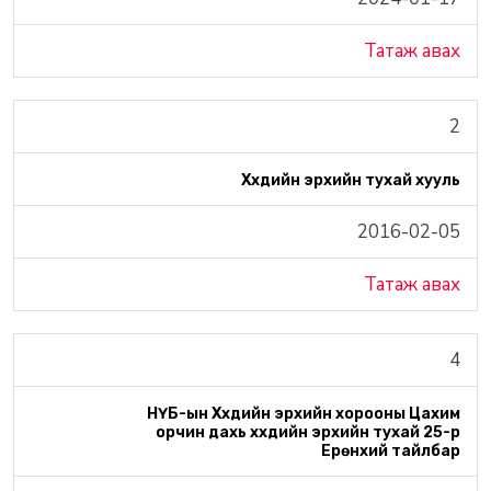
Татаж авах
2
Хүүхдийн эрхийн тухай хууль
2016-02-05
Татаж авах
4
НҮБ-ын Хүүхдийн эрхийн хорооны Цахим
орчин дахь хүүхдийн эрхийн тухай 25-р
Ерөнхий тайлбар