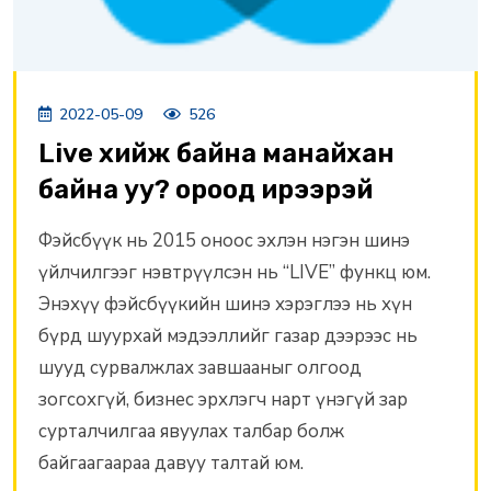
2022-05-09
526
Live хийж байна манайхан
байна уу? ороод ирээрэй
Фэйсбүүк нь 2015 оноос эхлэн нэгэн шинэ
үйлчилгээг нэвтрүүлсэн нь “LIVE” функц юм.
Энэхүү фэйсбүүкийн шинэ хэрэглээ нь хүн
бүрд шуурхай мэдээллийг газар дээрээс нь
шууд сурвалжлах завшааныг олгоод
зогсохгүй, бизнес эрхлэгч нарт үнэгүй зар
сурталчилгаа явуулах талбар болж
байгаагаараа давуу талтай юм.