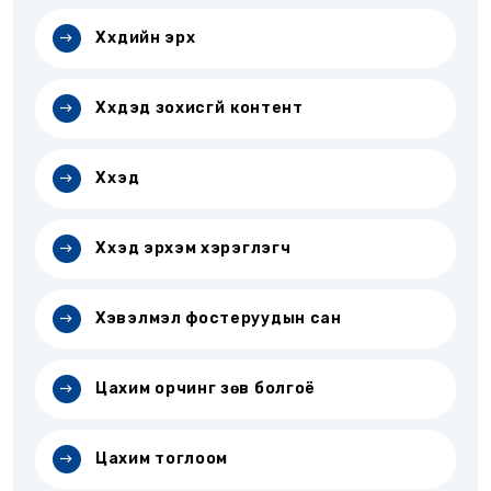
Хүүхдийн эрх
Хүүхдэд зохисгүй контент
Хүүхэд
Хүүхэд эрхэм хэрэглэгч
Хэвэлмэл фостеруудын сан
Цахим орчинг зөв болгоё
Цахим тоглоом