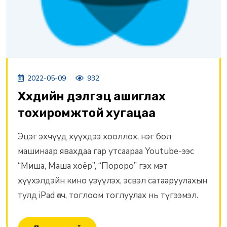
2022-05-09
932
Хүүхдийн дэлгэц ашиглах
тохиромжтой хугацаа
Эцэг эхчүүд хүүхдээ хооллох, нэг бол
машинаар явахдаа гар утсаараа Youtube-ээс
“Миша, Маша хоёр”, “Пороро” гэх мэт
хүүхэлдэйн кино үзүүлэх, эсвэл сатааруулахын
тулд iPad өгч, тоглоом тоглуулах нь түгээмэл.