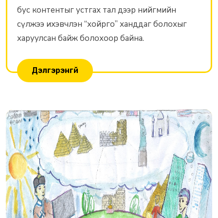
бус контентыг устгах тал дээр нийгмийн
сүлжээ ихэвчлэн “хойрго” ханддаг болохыг
харуулсан байж болохоор байна.
Дэлгэрэнгүй