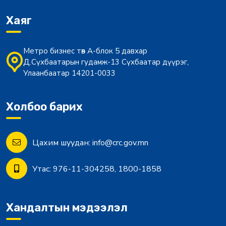
Хаяг
Метро бизнес төв А-блок 5 давхар
Д.Сүхбаатарын гудамж-13 Сүхбаатар дүүрэг,
Улаанбаатар 14201-0033
Холбоо барих
Цахим шуудан:
info@crc.gov.mn
Утас:
976-11-304258, 1800-1858
Хандалтын мэдээлэл