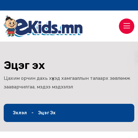
Эцэг эх
Цахим орчин дахь хүүхэд хамгааллын талаарх зөвлөмж
зааварчилгаа, мэдээ мэдээлэл
Эхлэл
Эцэг Эх