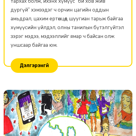
тархах болж, ихэнх хүмүүс “би хов жив
дургүй” хэмээдэг ч орчин цагийн оддын
амьдрал, цахим ертөнцөд шуугиан тарьж байгаа
хүмүүсийн үйлдэл, олны танилын бүтэлгүйтэл
зэрэг мэдээ, мэдээллийг ямар ч байсан олж
уншсаар байгаа юм.
Дэлгэрэнгүй