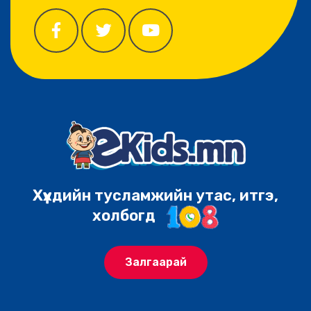
Хүүхдийн тусламжийн утас, итгэ,
холбогд
Залгаарай