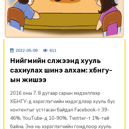
2022-05-09
611
Нийгмийн сүлжээнд хууль
сахиулах шинэ алхам: хбнгу-
ын жишээ
2016 оны 7, 8 дугаар сарын мэдээллээр
ХБНГУ-д хэрэглэгчийн мэдэгдлээр хууль бус
контентыг устгасан байдал Facebook-т 39-
46%, YouTube-д 10-90%, Twitter-т 1%-тай
байна. Энэ нь хэрэглэгчийн гомдлоор хууль