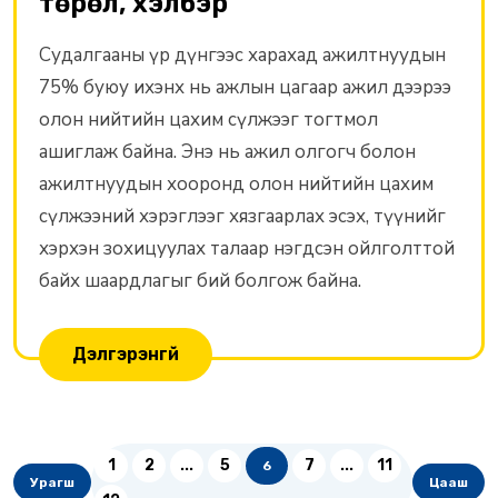
төрөл, хэлбэр
Судалгааны үр дүнгээс харахад ажилтнуудын
75% буюу ихэнх нь ажлын цагаар ажил дээрээ
олон нийтийн цахим сүлжээг тогтмол
ашиглаж байна. Энэ нь ажил олгогч болон
ажилтнуудын хооронд олон нийтийн цахим
сүлжээний хэрэглээг хязгаарлах эсэх, түүнийг
хэрхэн зохицуулах талаар нэгдсэн ойлголттой
байх шаардлагыг бий болгож байна.
Дэлгэрэнгүй
1
2
...
5
7
...
11
6
Урагш
Цааш