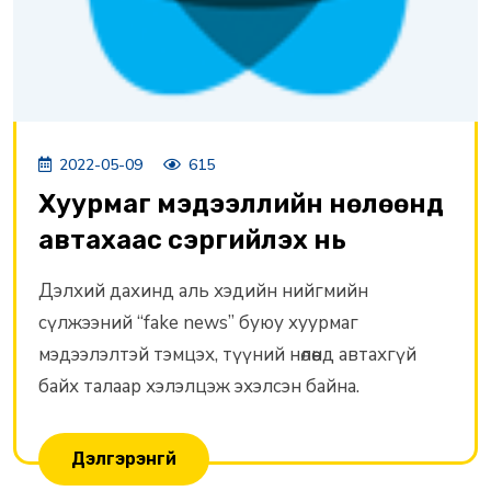
2022-05-09
615
Хуурмаг мэдээллийн нөлөөнд
автахаас сэргийлэх нь
Дэлхий дахинд аль хэдийн нийгмийн
сүлжээний “fake news” буюу хуурмаг
мэдээлэлтэй тэмцэх, түүний нөлөөнд автахгүй
байх талаар хэлэлцэж эхэлсэн байна.
Дэлгэрэнгүй