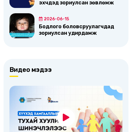
эхчүүдэд зориулсан зөвлөмж
2026-06-15
Бодлого боловсруулагчдад
зориулсан удирдамж
Видео мэдээ