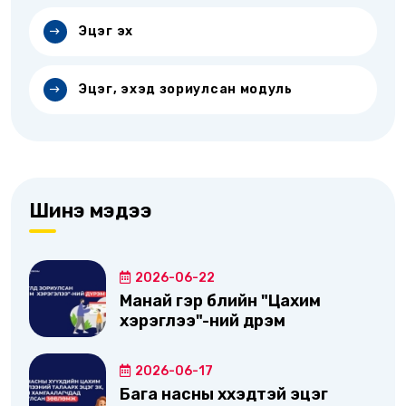
Эцэг эх
Эцэг, эхэд зориулсан модуль
Шинэ мэдээ
2026-06-22
Манай гэр бүлийн "Цахим
хэрэглээ"-ний дүрэм
2026-06-17
Бага насны хүүхэдтэй эцэг