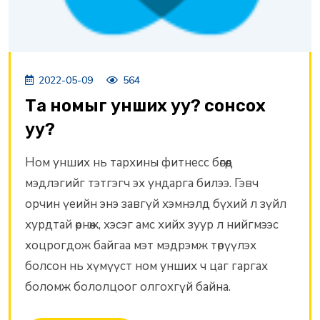
2022-05-09
564
Та номыг унших уу? сонсох
уу?
Ном унших нь тархины фитнесс бөгөөд
мэдлэгийг тэтгэгч эх ундарга билээ. Гэвч
орчин үеийн энэ завгүй хэмнэлд бүхий л зүйл
хурдтай өрнөж, хэсэг амс хийх зуур л нийгмээс
хоцрогдож байгаа мэт мэдрэмж төрүүлэх
болсон нь хүмүүст ном унших ч цаг гаргах
боломж бололцоог олгохгүй байна.