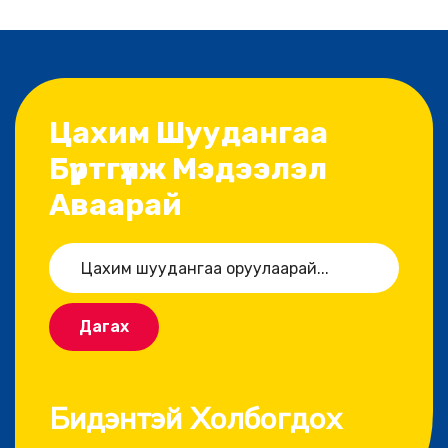
Цахим Шуудангаа
Бүртгүүлж Мэдээлэл
Аваарай
Дагах
Бидэнтэй Холбогдох