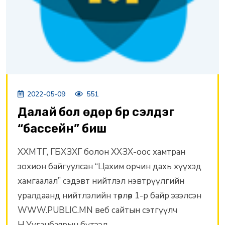
2022-05-09
551
Далай бол өдөр бүр сэлдэг
“бассейн” биш
ХХМТГ, ГБХЗХГ болон ХХЗХ-оос хамтран
зохион байгуулсан “Цахим орчин дахь хүүхэд
хамгаалал” сэдэвт нийтлэл нэвтрүүлгийн
уралдаанд нийтлэлийн төрлөөр 1-р байр эзэлсэн
WWW.PUBLIC.MN веб сайтын сэтгүүлч
Н.Ууганбаярын бүтээл