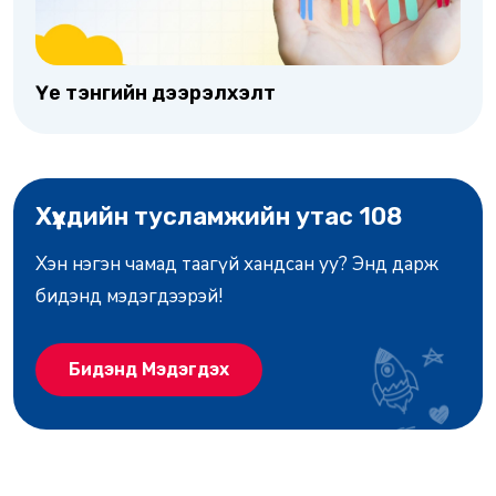
Үе тэнгийн дээрэлхэлт
Хүүхдийн тусламжийн утас 108
Хэн нэгэн чамад таагүй хандсан уу? Энд дарж
бидэнд мэдэгдээрэй!
Бидэнд Мэдэгдэх