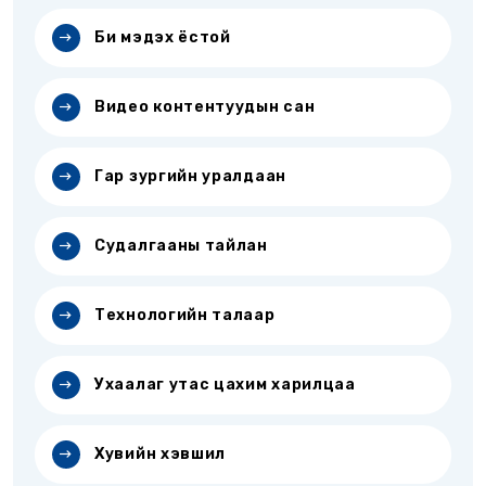
Би мэдэх ёстой
Видео контентуудын сан
Гар зургийн уралдаан
Судалгааны тайлан
Технологийн талаар
Ухаалаг утас цахим харилцаа
Хувийн хэвшил