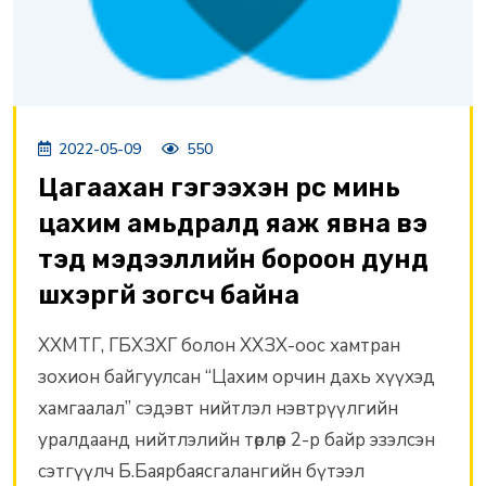
2022-05-09
550
Цагаахан гэгээхэн үрс минь
цахим амьдралд яаж явна вэ
тэд мэдээллийн бороон дунд
шүхэргүй зогсч байна
ХХМТГ, ГБХЗХГ болон ХХЗХ-оос хамтран
зохион байгуулсан “Цахим орчин дахь хүүхэд
хамгаалал” сэдэвт нийтлэл нэвтрүүлгийн
уралдаанд нийтлэлийн төрлөөр 2-р байр эзэлсэн
сэтгүүлч Б.Баярбаясгалангийн бүтээл