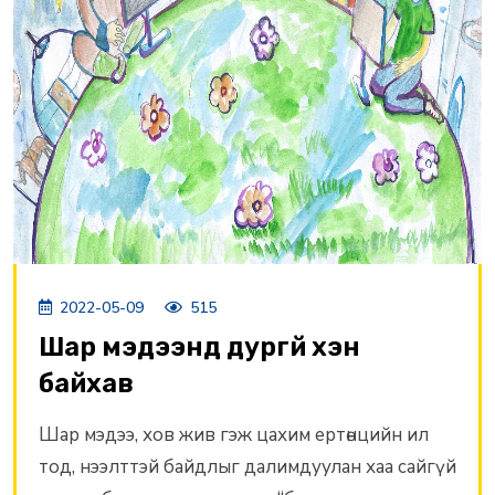
2022-05-09
515
Шар мэдээнд дургүй хэн
байхав
Шар мэдээ, хов жив гэж цахим ертөнцийн ил
тод, нээлттэй байдлыг далимдуулан хаа сайгүй