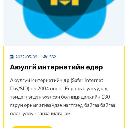
2022-05-09
562
Аюулгүй интернетийн өдөр
Аюулгүй Интернетийн өдөр (Safer Internet
Day/SID) нь 2004 оноос Европын улсуудад
тэмдэглэгдэн эхэлсэн бол өнөөдөр дэлхийн 130
гаруй орныг эгнээндээ нэгтгээд байгаа байгаа
олон улсын санаачилга юм.