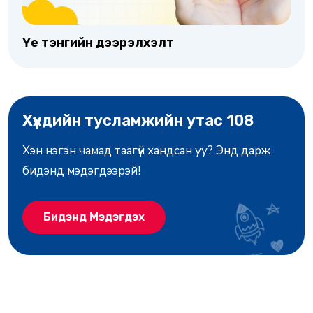
Үе тэнгийн дээрэлхэлт
Хүүхдийн тусламжийн утас 108
Хэн нэгэн чамад таагүй хандсан уу? Энд дарж
бидэнд мэдэгдээрэй!
Бидэнд Мэдэгдэх