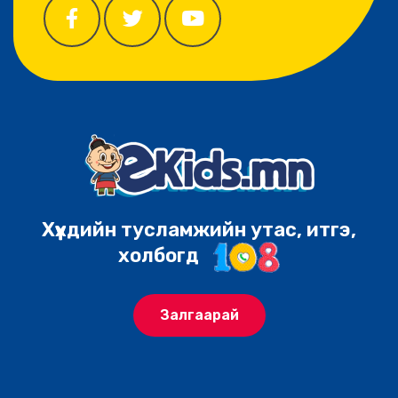
Хүүхдийн тусламжийн утас, итгэ,
холбогд
Залгаарай