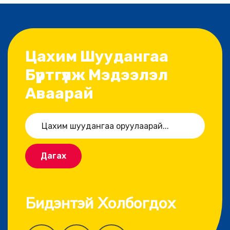
Цахим Шуудангаа
Бүртгүүлж Мэдээлэл
Аваарай
Дагах
Бидэнтэй Холбогдох