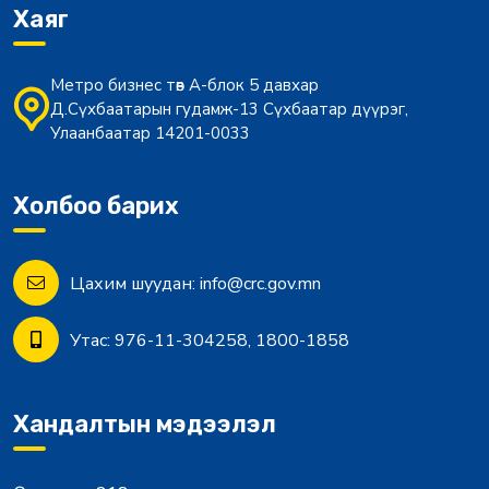
Хаяг
Метро бизнес төв А-блок 5 давхар
Д.Сүхбаатарын гудамж-13 Сүхбаатар дүүрэг,
Улаанбаатар 14201-0033
Холбоо барих
Цахим шуудан:
info@crc.gov.mn
Утас:
976-11-304258, 1800-1858
Хандалтын мэдээлэл