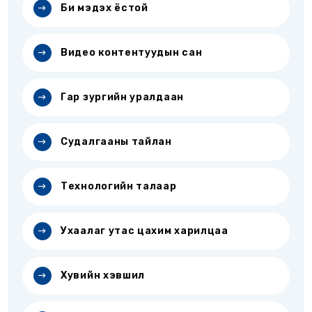
Би мэдэх ёстой
Видео контентуудын сан
Гар зургийн уралдаан
Судалгааны тайлан
Технологийн талаар
Ухаалаг утас цахим харилцаа
Хувийн хэвшил