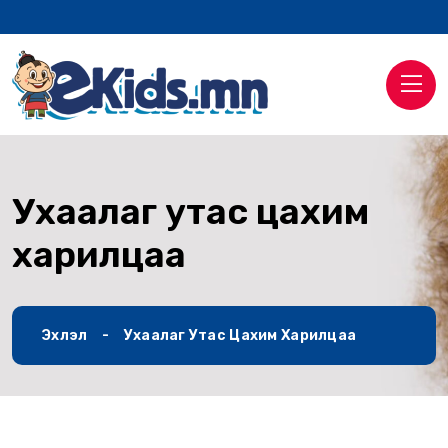
Ухаалаг утас цахим
харилцаа
Эхлэл
Ухаалаг Утас Цахим Харилцаа