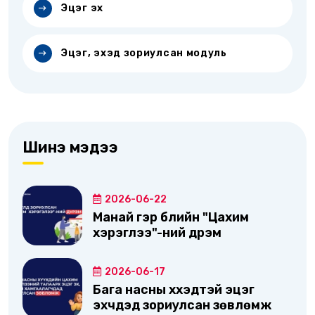
Эцэг эх
Эцэг, эхэд зориулсан модуль
Шинэ мэдээ
2026-06-22
Манай гэр бүлийн "Цахим
хэрэглээ"-ний дүрэм
2026-06-17
Бага насны хүүхэдтэй эцэг
эхчүүдэд зориулсан зөвлөмж