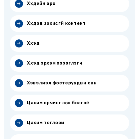
Хүүхдийн эрх
Хүүхдэд зохисгүй контент
Хүүхэд
Хүүхэд эрхэм хэрэглэгч
Хэвэлмэл фостеруудын сан
Цахим орчинг зөв болгоё
Цахим тоглоом