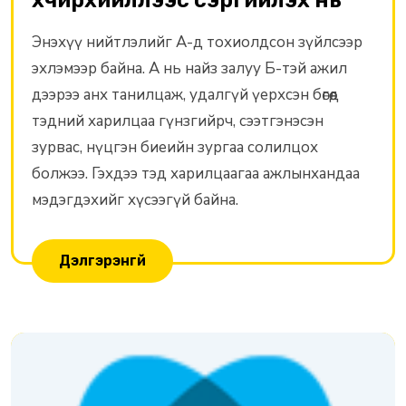
Энэхүү нийтлэлийг А-д тохиолдсон зүйлсээр
эхлэмээр байна. А нь найз залуу Б-тэй ажил
дээрээ анх танилцаж, удалгүй үерхсэн бөгөөд
тэдний харилцаа гүнзгийрч, сээтгэнэсэн
зурвас, нүцгэн биеийн зургаа солилцох
болжээ. Гэхдээ тэд харилцаагаа ажлынхандаа
мэдэгдэхийг хүсээгүй байна.
Дэлгэрэнгүй