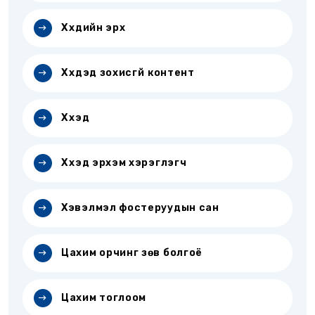
Хүүхдийн эрх
Хүүхдэд зохисгүй контент
Хүүхэд
Хүүхэд эрхэм хэрэглэгч
Хэвэлмэл фостеруудын сан
Цахим орчинг зөв болгоё
Цахим тоглоом