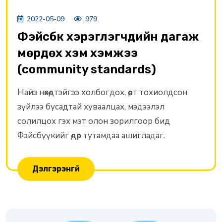
2022-05-09
979
Фэйсбүүк хэрэглэгчдийн дагаж
мөрдөх хэм хэмжээ
(community standards)
Найз нөхөдтэйгээ холбогдох, өөрт тохиолдсон
зүйлээ бусадтай хуваалцах, мэдээлэл
солилцох гэх мэт олон зорилгоор бид
Фэйсбүүкийг өдөр тутамдаа ашигладаг.
Дэлгэрэнгүй