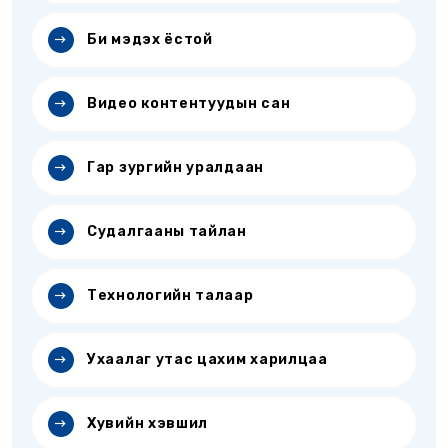
Би мэдэх ёстой
Видео контентуудын сан
Гар зургийн уралдаан
Судалгааны тайлан
Технологийн талаар
Ухаалаг утас цахим харилцаа
Хувийн хэвшил