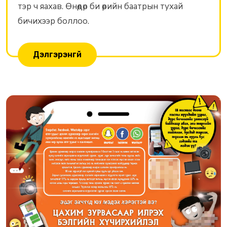
тэр ч яахав. Өнөөдөр би өөрийн баатрын тухай
бичихээр боллоо.
Дэлгэрэнгүй