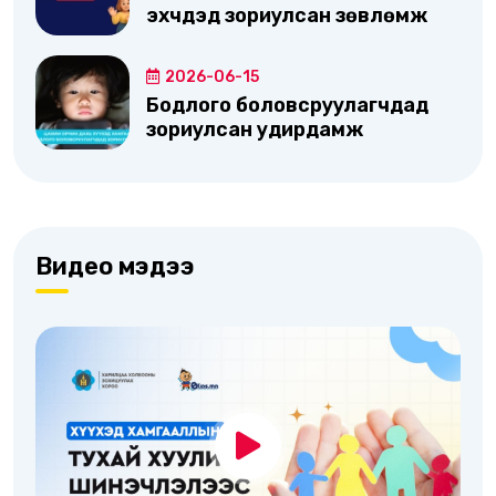
эхчүүдэд зориулсан зөвлөмж
2026-06-15
Бодлого боловсруулагчдад
зориулсан удирдамж
Видео мэдээ