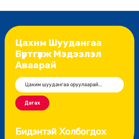
Цахим Шуудангаа
Бүртгүүлж Мэдээлэл
Аваарай
Дагах
Бидэнтэй Холбогдох