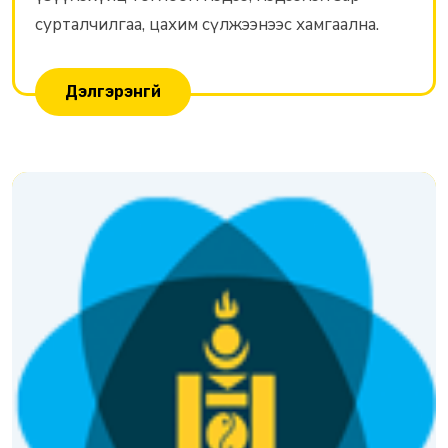
сурталчилгаа, цахим сүлжээнээс хамгаална.
Дэлгэрэнгүй