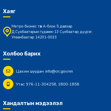
Хаяг
Метро бизнес төв А-блок 5 давхар
Д.Сүхбаатарын гудамж-13 Сүхбаатар дүүрэг,
Улаанбаатар 14201-0033
Холбоо барих
Цахим шуудан:
info@crc.gov.mn
Утас:
976-11-304258, 1800-1858
Хандалтын мэдээлэл