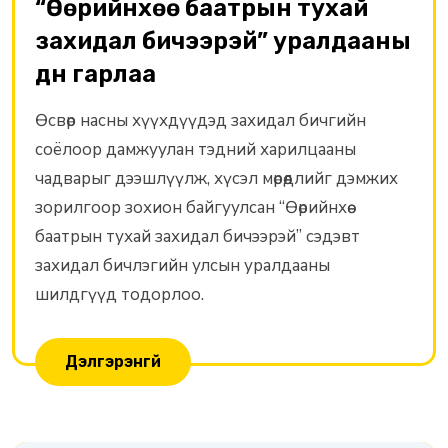
“Өөрийнхөө баатрын тухай
захидал бичээрэй” уралдааны
дүн гарлаа
Өсвөр насны хүүхдүүдэд захидал бичгийн
соёлоор дамжуулан тэдний харилцааны
чадварыг дээшлүүлж, хүсэл мөрөөдлийг дэмжих
зорилгоор зохион байгуулсан “Өөрийнхөө
баатрын тухай захидал бичээрэй” сэдэвт
захидал бичлэгийн улсын уралдааны
шилдгүүд тодорлоо.
Дэлгэрэнгүй