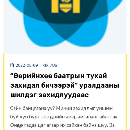
2022-05-09
786
“Өөрийнхөө баатрын тухай
захидал бичээрэй” уралдааны
шилдэг захидлуудаас
Сайн байцгаана уу? Миний захидлыг уншиж
буй хүн бүрт энэ өдрийн амар амгаланг айлтгая.
Өнөөдөр гадаа цаг агаар их сайхан байна шүү. За