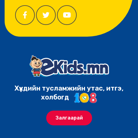
Хүүхдийн тусламжийн утас, итгэ,
холбогд
Залгаарай