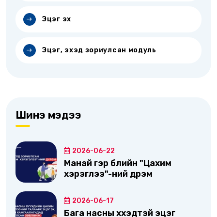
Эцэг эх
Эцэг, эхэд зориулсан модуль
Шинэ мэдээ
2026-06-22
Манай гэр бүлийн "Цахим
хэрэглээ"-ний дүрэм
2026-06-17
Бага насны хүүхэдтэй эцэг