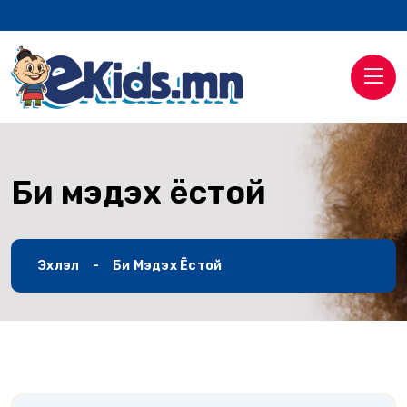
Би мэдэх ёстой
Эхлэл
Би Мэдэх Ёстой