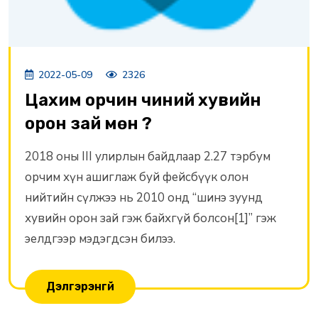
2022-05-09
2326
Цахим орчин чиний хувийн
орон зай мөн үү?
2018 оны III улирлын байдлаар 2.27 тэрбум
орчим хүн ашиглаж буй фейсбүүк олон
нийтийн сүлжээ нь 2010 онд “шинэ зуунд
хувийн орон зай гэж байхгүй болсон[1]” гэж
эелдгээр мэдэгдсэн билээ.
Дэлгэрэнгүй