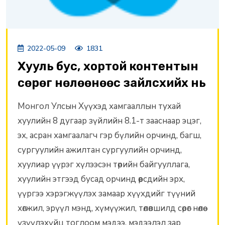
2022-05-09
1831
Хууль бус, хортой контентын
сөрөг нөлөөнөөс зайлсхийх нь
Монгол Улсын Хүүхэд хамгааллын тухай
хуулийн 8 дугаар зүйлийн 8.1-т зааснаар эцэг,
эх, асран хамгаалагч гэр бүлийн орчинд, багш,
сургуулийн ажилтан сургуулийн орчинд,
хуулиар үүрэг хүлээсэн төрийн байгууллага,
хуулийн этгээд бусад орчинд өөрсдийн эрх,
үүргээ хэрэгжүүлэх замаар хүүхдийг түүний
хөгжил, эрүүл мэнд, хүмүүжил, төлөвшилд сөрөг нөлөө
үзүүлэхүйц тоглоом мэдээ, мэдээлэл зар