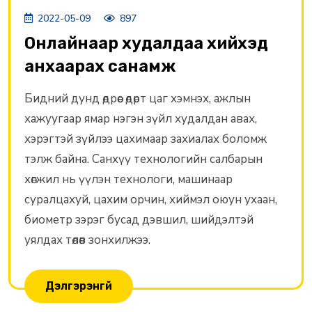
2022-05-09
897
Онлайнаар худалдаа хийхэд
анхаарах санамж
Бидний дунд өдрөөс өдөрт цаг хэмнэх, ажлын
хажуугаар ямар нэгэн зүйл худалдан авах,
хэрэгтэй зүйлээ цахимаар захиалах боломж
тэлж байна. Санхүү технологийн салбарын
хөгжил нь үүлэн технологи, машинаар
суралцахуй, цахим орчин, хиймэл оюун ухаан,
биометр зэрэг бусад дэвшил, шийдэлтэй
уялдах төлөв зонхилжээ.
Дэлгэрэнгүй