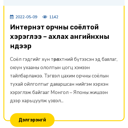
2022-05-09
1142
Интернэт орчны соёлтой
хэрэглээ – ахлах ангийнхны
нүдээр
Соёл гэдгийг хүн төрөлхтний бүтээсэн эд баялаг,
оюун ухааны ололтын цогц хэмээн
тайлбарлажээ. Тэгвэл цахим орчны соёлын
тухай ойлголтыг даяаршсан нийгэм хэрхэн
хэрэглэж байгааг Монгол – Японы жишээн
дээр харьцуулж үзвэл...
Дэлгэрэнгүй