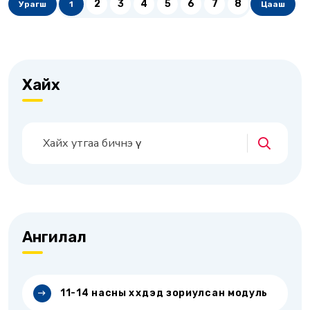
2
3
4
5
6
7
8
Урагш
1
Цааш
Хайх
Ангилал
11-14 насны хүүхдэд зориулсан модуль