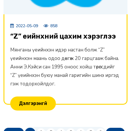
2022-05-09
858
“Z” үеийнхний цахим хэрэглээ
Мянганы үеийнхэн идэр настан болж “Z”
үеийнхэн маань одоо дөнгөж 20 гарцгааж байна.
Анни Э.Кэйси сан 1995 оноос хойш төрөгсдийг
“Z” үеийнхэн буюу манай гаригийн шинэ иргэд
гэж тодорхойлдог.
Дэлгэрэнгүй