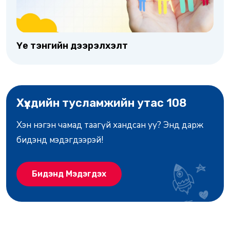
Үе тэнгийн дээрэлхэлт
Хүүхдийн тусламжийн утас 108
Хэн нэгэн чамад таагүй хандсан уу? Энд дарж
бидэнд мэдэгдээрэй!
Бидэнд Мэдэгдэх