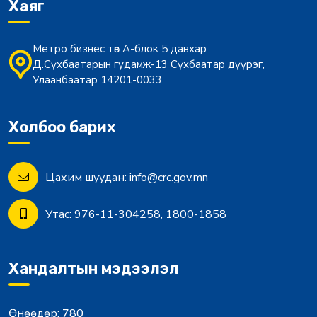
Хаяг
Метро бизнес төв А-блок 5 давхар
Д.Сүхбаатарын гудамж-13 Сүхбаатар дүүрэг,
Улаанбаатар 14201-0033
Холбоо барих
Цахим шуудан:
info@crc.gov.mn
Утас:
976-11-304258, 1800-1858
Хандалтын мэдээлэл
Өнөөдөр:
780