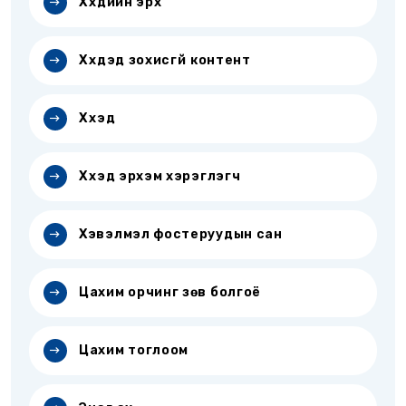
Хүүхдийн эрх
Хүүхдэд зохисгүй контент
Хүүхэд
Хүүхэд эрхэм хэрэглэгч
Хэвэлмэл фостеруудын сан
Цахим орчинг зөв болгоё
Цахим тоглоом