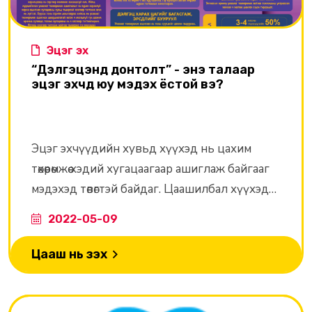
Эцэг эх
“Дэлгэцэнд донтолт” - энэ талаар
эцэг эхчүүд юу мэдэх ёстой вэ?
Эцэг эхчүүдийн хувьд хүүхэд нь цахим
төхөөрөмжөө хэдий хугацаагаар ашиглаж байгааг
мэдэхэд төвөгтэй байдаг. Цаашилбал хүүхэд
интернет, нийгмийн сүлжээнд донтсон
2022-05-09
эсэхийг тодорхойлох нь бүр төвөгтэй.
Цааш нь үзэх