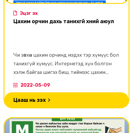
Эцэг эх
Цахим орчин дахь танихгүй хүний аюул
Чи зөвхөн цахим орчинд мэдэх тэр хүмүүс бол
танихгүй хүмүүс. Интернетэд хүн болгон
хэлж байгаа шигээ биш, тиймээс цахим
орчинд хүмүүстэй ярилцахдаа болгоомжтой
2022-05-09
байх нь чухал.
Цааш нь үзэх