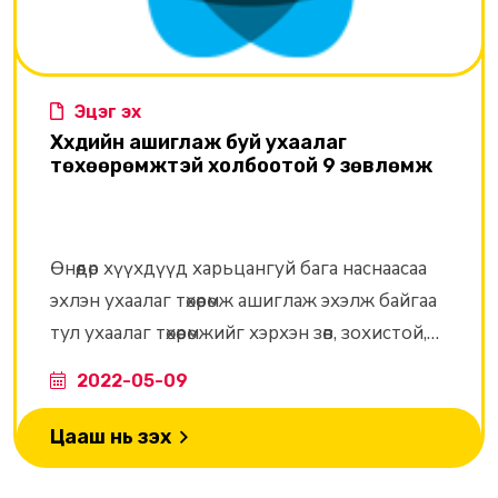
Эцэг эх
Хүүхдийн ашиглаж буй ухаалаг
төхөөрөмжтэй холбоотой 9 зөвлөмж
Өнөөдөр хүүхдүүд харьцангуй бага наснаасаа
эхлэн ухаалаг төхөөрөмж ашиглаж эхэлж байгаа
тул ухаалаг төхөөрөмжийг хэрхэн зөв, зохистой,
аюулгүй ашиглах талаар ярилцах нь зүйн
2022-05-09
хэрэг юм.
Цааш нь үзэх