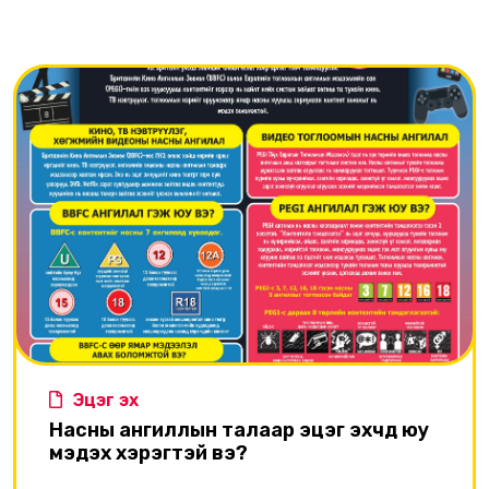
Эцэг эх
Насны ангиллын талаар эцэг эхчүүд юу
мэдэх хэрэгтэй вэ?