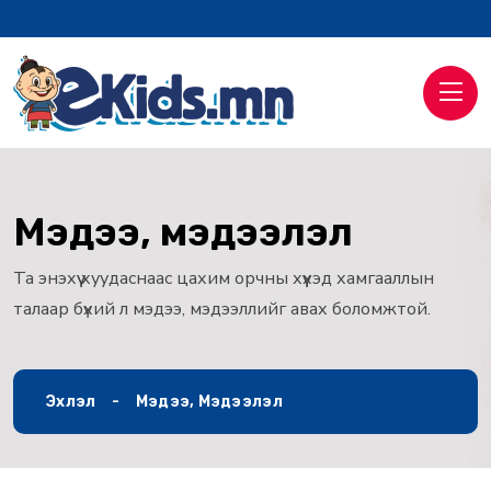
Мэдээ, мэдээлэл
Та энэхүү хуудаснаас цахим орчны хүүхэд хамгааллын
талаар бүхий л мэдээ, мэдээллийг авах боломжтой.
Эхлэл
Мэдээ, Мэдээлэл