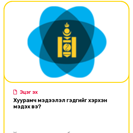
Эцэг эх
Хуурамч мэдээлэл гэдгийг хэрхэн
мэдэх вэ?