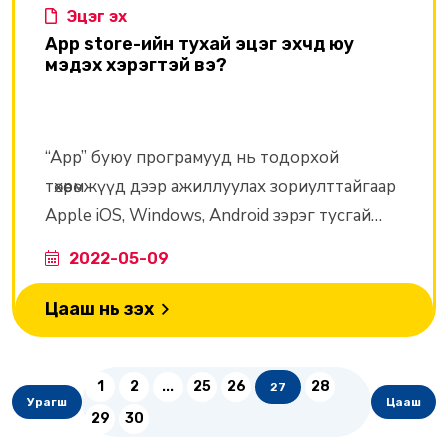
Эцэг эх
App store-ийн тухай эцэг эхчүүд юу
мэдэх хэрэгтэй вэ?
“App” буюу програмууд нь тодорхой
төхөөрөмжүүд дээр ажиллуулах зориулттайгаар
Apple iOS, Windows, Android зэрэг тусгай
үйлдлийн системд зориулан бичигдсэн
2022-05-09
байдаг. Apple iOS үйлдлийн системийн
албан ёсны дэлгүүр болох “App store” –оос...
Цааш нь үзэх
1
2
...
25
26
28
27
Урагш
Цааш
29
30