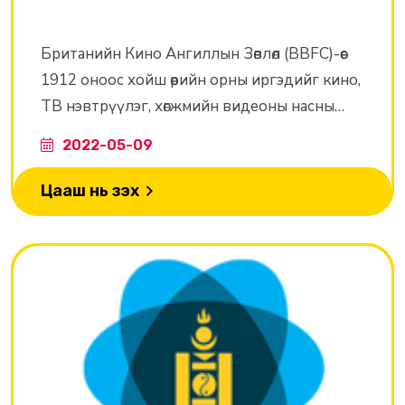
Британийн Кино Ангиллын Зөвлөл (BBFC)-өөс
1912 оноос хойш өөрийн орны иргэдийг кино,
ТВ нэвтрүүлэг, хөгжмийн видеоны насны
ангиллын талаарх мэдээллээр хангаж ирсэн.
2022-05-09
Энэ нь эцэг эхчүүдийг кино театрт гарч буй
үзвэрүүд, DVD, Netflix зэрэг сувгуудаар
Цааш нь үзэх
дамжиж байгаа видео контентууд
хүүхдийнх нь насанд тохирч байгаа эсэхийг
үнэлэх боломжийг олгодог.