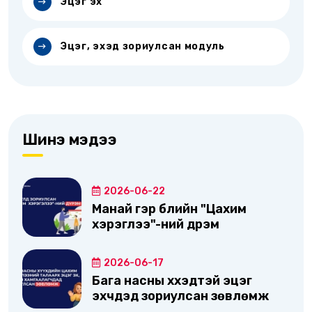
Эцэг эх
Эцэг, эхэд зориулсан модуль
Шинэ мэдээ
2026-06-22
Манай гэр бүлийн "Цахим
хэрэглээ"-ний дүрэм
2026-06-17
Бага насны хүүхэдтэй эцэг
эхчүүдэд зориулсан зөвлөмж