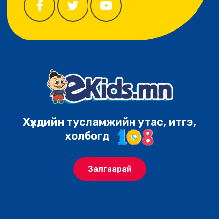
Хүүхдийн тусламжийн утас, итгэ,
холбогд
Залгаарай