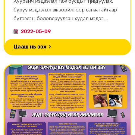
Хуурамч мэдээлэл гэж бусдыг төөрөгдүүлэх,
буруу мэдээлэл өгөх зорилгоор санаатайгаар
бүтээсэн, боловсруулсан худал мэдээ,
мэдээлэл, зураг, видеог хэлдэг. Мөн үнэн зөв
2022-05-09
мэдээ, мэдээллийг мушгин, гуйвуулж, буруу
мэтээр ойлгуулах нь хуурамч мэдээллийн
Цааш нь үзэх
төрөлд багтдаг.