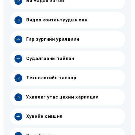
Би мэдэх ёстой
Видео контентуудын сан
Гар зургийн уралдаан
Судалгааны тайлан
Технологийн талаар
Ухаалаг утас цахим харилцаа
Хувийн хэвшил