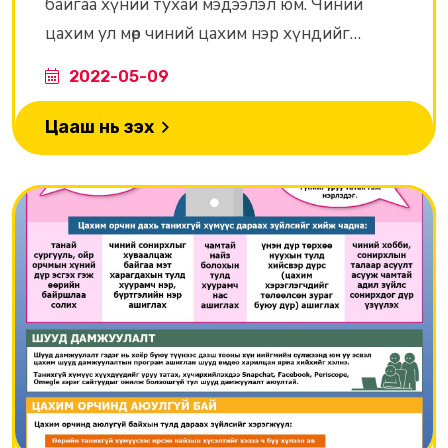
байгаа хүний тухай мэдээлэл юм. Чиний
цахим ул мөр чиний цахим нэр хүндийг
илэрхийлнэ. Цахим орчинд бид бүтээж,
2022-05-09
нийтэлж, хуваалцаж байгаа зүйлийнхээ үр
нөлөөний тухай бодох нь чухал.
Цааш нь үзэх