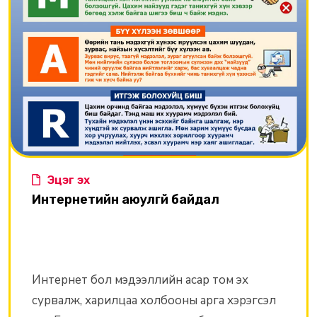
Эцэг эх
Интернетийн аюулгүй байдал
Интернет бол мэдээллийн асар том эх
сурвалж, харилцаа холбооны арга хэрэгсэл