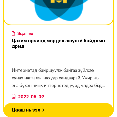
Эцэг эх
Цахим орчинд мөрдөх аюулгүй байдлын
дүрмүүд
Интернетэд байршуулж байгаа зүйлсээ
хянах нягталж, няхуур хандаарай. Учир нь
энэ бүхэн чинь интернетэд үүрд үлдэх бөгөөд
хэзээ нэгэн цагт буруугаар ашиглагдаж
2022-05-09
болзошгүй гэдгийг санаарай. Хэрэв чи
гомдмоор үг хэллэг, зохисгүй, эвгүй зураг
Цааш нь үзэх
интернетэд харсан бол цахим гадуурхалд