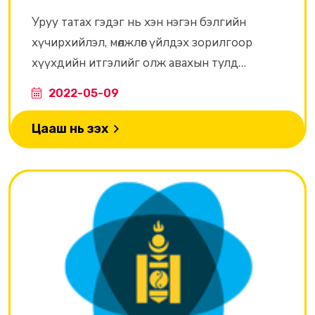
Уруу татах гэдэг нь хэн нэгэн бэлгийн
хүчирхийлэл, мөлжлөг үйлдэх зорилгоор
хүүхдийн итгэлийг олж авахын тулд
тэдэнтэй найз болж сэтгэл зүйн холбоо
2022-05-09
үүсгэх явдал юм. Тэд цахим болон цахим бус
орчинд хүүхэдтэй харилцаа үүсгэх, холбоо
Цааш нь үзэх
тогтооход төрөл бүрийн технологийн арга
замыг ашигладаг ба хамгийн түгээмэл нь
ашиглагддаг орон зай нь интернет юм.