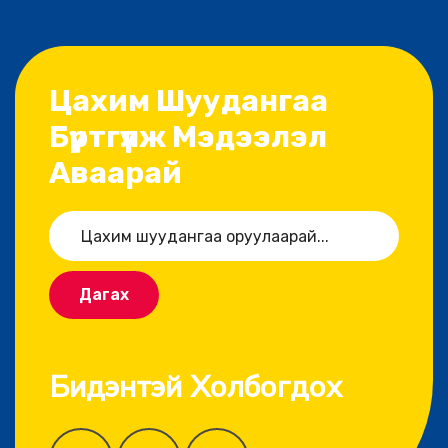
Цахим Шуудангаа
Бүртгүүлж Мэдээлэл
Аваарай
Дагах
Бидэнтэй Холбогдох