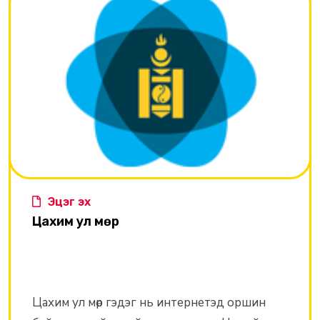
Эцэг эх
Цахим ул мөр
Цахим ул мөр гэдэг нь интернетэд оршин