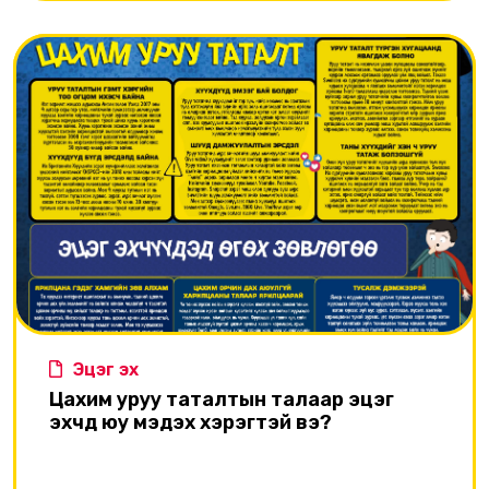
өртсөн бол эцэг эхдээ хэлж, ярилцаарай.
Эцэг эх
Цахим уруу таталтын талаар эцэг
эхчүүд юу мэдэх хэрэгтэй вэ?