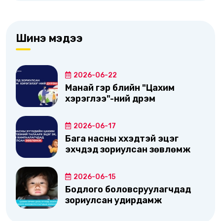
Шинэ мэдээ
2026-06-22
Манай гэр бүлийн "Цахим
хэрэглээ"-ний дүрэм
2026-06-17
Бага насны хүүхэдтэй эцэг
эхчүүдэд зориулсан зөвлөмж
2026-06-15
Бодлого боловсруулагчдад
зориулсан удирдамж