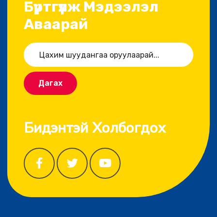
Бүртгүүлж Мэдээлэл
Аваарай
Дагах
Бидэнтэй Холбогдох