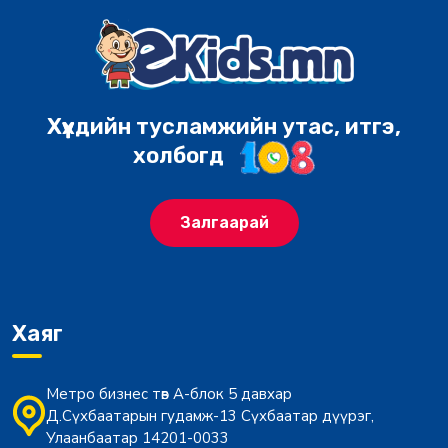
Хүүхдийн тусламжийн утас, итгэ,
холбогд
Залгаарай
Хаяг
Метро бизнес төв А-блок 5 давхар
Д.Сүхбаатарын гудамж-13 Сүхбаатар дүүрэг,
Улаанбаатар 14201-0033