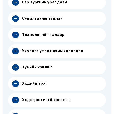
Гар зургийн уралдаан
Судалгааны тайлан
Технологийн талаар
Ухаалаг утас цахим харилцаа
Хувийн хэвшил
Хүүхдийн эрх
Хүүхдэд зохисгүй контент