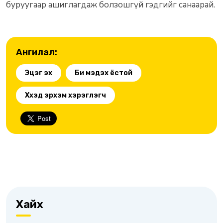
буруугаар ашиглагдаж болзошгүй гэдгийг санаарай.
Ангилал:
Эцэг эх
Би мэдэх ёстой
Хүүхэд эрхэм хэрэглэгч
Хайх