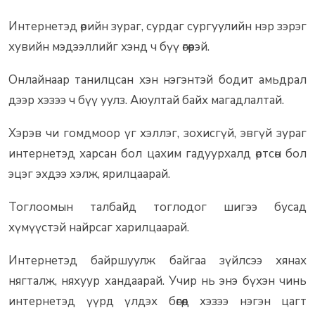
Интернетэд өөрийн зураг, сурдаг сургуулийн нэр зэрэг
хувийн мэдээллийг хэнд ч бүү өгөөрэй.
Онлайнаар танилцсан хэн нэгэнтэй бодит амьдрал
дээр хэзээ ч бүү уулз. Аюултай байх магадлалтай.
Хэрэв чи гомдмоор үг хэллэг, зохисгүй, эвгүй зураг
интернетэд харсан бол цахим гадуурхалд өртсөн бол
эцэг эхдээ хэлж, ярилцаарай.
Тоглоомын талбайд тоглодог шигээ бусад
хүмүүстэй найрсаг харилцаарай.
Интернетэд байршуулж байгаа зүйлсээ хянах
нягталж, няхуур хандаарай. Учир нь энэ бүхэн чинь
интернетэд үүрд үлдэх бөгөөд хэзээ нэгэн цагт