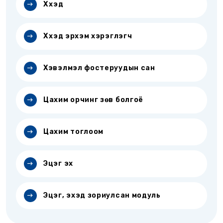
Хүүхэд
Хүүхэд эрхэм хэрэглэгч
Хэвэлмэл фостеруудын сан
Цахим орчинг зөв болгоё
Цахим тоглоом
Эцэг эх
Эцэг, эхэд зориулсан модуль