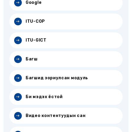
Google
ITU-COP
ITU-GICT
Багш
Багшид зориулсан модуль
Би мэдэх ёстой
Видео контентуудын сан