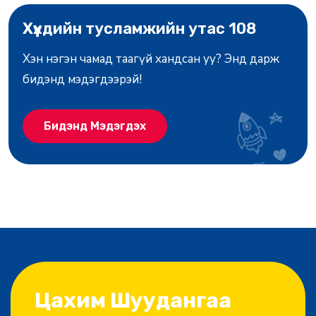
Хүүхдийн тусламжийн утас 108
Хэн нэгэн чамад таагүй хандсан уу? Энд дарж
бидэнд мэдэгдээрэй!
Бидэнд Мэдэгдэх
Цахим Шуудангаа