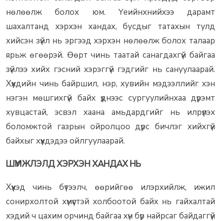
нөлөөлж болох юм. Үеийнхнийхээ дарамт
шахалтанд хэрхэн хандах, бусдыг татахын тулд
хийсэн зүйл нь эргээд хэрхэн нөлөөлж болох талаар
ярьж өгөөрэй. Өөрт чинь таатай санагдахгүй байгаа
зүйлээ хийх гэсний хэрэггүй гэдгийг нь сануулаарай.
Хүүхдийн чинь байршил, нэр, хувийн мэдээллийг хэн
нэгэн мөшгихгүй байх үүднээс сургуулийнхаа дүрэмт
хувцастай, эсвэл хаана амьдардгийг нь илрүүлэх
боломжтой газрын ойролцоо дүрс бичлэг хийхгүй
байхыг хүүхдэдээ ойлгуулаарай.
ШҮҮМЖЛЭЛД ХЭРХЭН ХАНДАХ НЬ
Хүүхэд чинь бүтээлч, өөрийгөө илэрхийлж, ижил
сонирхолтой хүмүүстэй холбоотой байх нь гайхалтай
хэдий ч цахим орчинд байгаа хүн бүр найрсаг байдаггүй