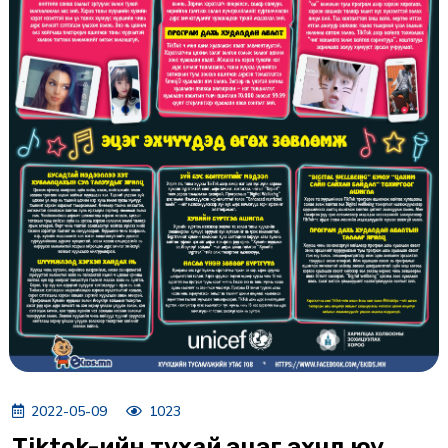
2022-05-09
1023
Tiktok-ийн тухай эцэг эхчүүд юу