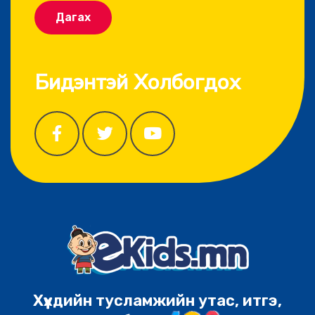
Дагах
Бидэнтэй Холбогдох
Хүүхдийн тусламжийн утас, итгэ,