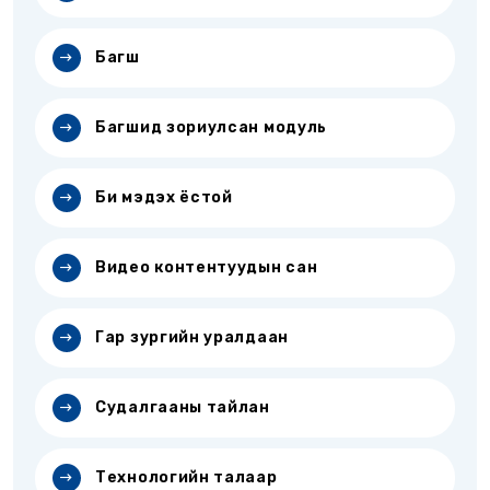
Багш
Багшид зориулсан модуль
Би мэдэх ёстой
Видео контентуудын сан
Гар зургийн уралдаан
Судалгааны тайлан
Технологийн талаар