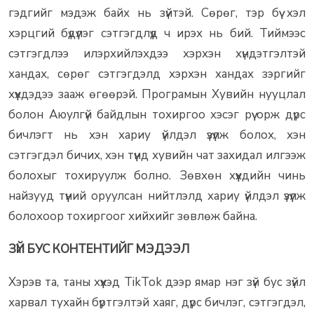
гэдгийг мэдэж байх нь зүйтэй. Сөрөг, тэр бүү хэл
хэрцгий бүдүүлэг сэтгэгдлүүд ч ирэх нь бий. Тиймээс
сэтгэгдлээ илэрхийлэхдээ хэрхэн хүндэтгэлтэй
хандах, сөрөг сэтгэгдэлд хэрхэн хандах зэргийг
хүүхдэдээ зааж өгөөрэй. Програмын Хувийн нууцлал
болон Аюулгүй байдлын тохиргоо хэсэг рүү орж дүрс
бичлэгт нь хэн хариу үйлдэл үзүүлж болох, хэн
сэтгэгдэл бичих, хэн түүнд хувийн чат захидал илгээж
болохыг тохируулж болно. Зөвхөн хүүхдийн чинь
найзууд түүний оруулсан нийтлэлд хариу үйлдэл үзүүлж
болохоор тохиргоог хийхийг зөвлөж байна.
ЗҮЙ БУС КОНТЕНТИЙГ МЭДЭЭЛ
Хэрэв та, таны хүүхэд TikTok дээр ямар нэг зүй бус зүйл
харвал тухайн бүртгэлтэй хаяг, дүрс бичлэг, сэтгэгдэл,