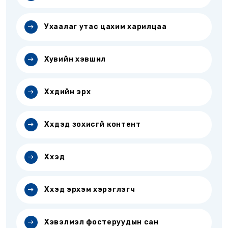
Ухаалаг утас цахим харилцаа
Хувийн хэвшил
Хүүхдийн эрх
Хүүхдэд зохисгүй контент
Хүүхэд
Хүүхэд эрхэм хэрэглэгч
Хэвэлмэл фостеруудын сан