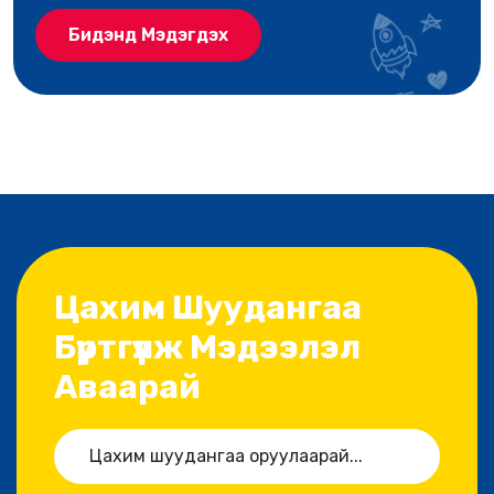
Бидэнд Мэдэгдэх
Цахим Шуудангаа
Бүртгүүлж Мэдээлэл
Аваарай