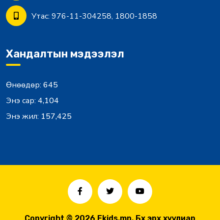
Утас:
976-11-304258, 1800-1858
Хандалтын мэдээлэл
Өнөөдөр:
645
Энэ сар:
4,104
Энэ жил:
157,425
Copyright © 2026
Ekids.mn
. Бүх эрх хуулиар