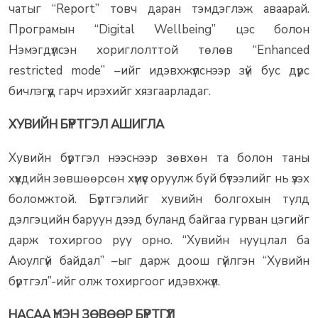
чатыг “Report” товч даран тэмдэглэж аваарай.
Програмын “Digital Wellbeing” цэс болон
Нэмэгдүүлсэн хориглолттой төлөв “Enhanced
restricted mode” –ийг идэвхжүүлснээр зүй бус дүрс
бичлэгүүд гарч ирэхийг хязгаарладаг.
ХУВИЙН БҮРТГЭЛ АШИГЛА
Хувийн бүртгэл нээснээр зөвхөн та болон таны
хүүхдийн зөвшөөрсөн хүмүүс оруулж буй бүтээлийг нь үзэх
боломжтой. Бүртгэлийг хувийн болгохын тулд
дэлгэцийн баруун дээд буланд байгаа гурван цэгийг
дарж тохиргоо руу орно. “Хувийн нууцлал ба
Аюулгүй байдал” –ыг дарж доош гүйлгэн “Хувийн
бүртгэл”-ийг олж тохиргоог идэвхжүүл.
НАСАА ҮНЭН ЗӨВӨӨР БҮРТГҮҮЛ