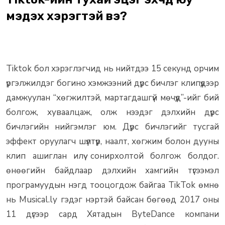
мэдэх хэрэгтэй вэ?
Tiktok бол хэрэглэгчид нь нийтдээ 15 секунд орчим
үргэлжилдэг богино хэмжээний дүрс бичлэг клипүүдээр
дамжуулан “хөгжилтэй, мартагдашгүй мөчүүд”-ийг бий
болгож, хуваалцаж, олж нээдэг дэлхийн дүрс
бичлэгийн нийгэмлэг юм. Дүрс бичлэгийг тусгай
эффект оруулагч шүүлтүүр, наалт, хөгжим болон дууны
клип ашиглан илүү сонирхолтой болгож болдог.
өнөөгийн байдлаар дэлхийн хамгийн түгээмэл
програмуудын нэгд тооцогдож байгаа TikTok өмнө
нь Musical.ly гэдэг нэртэй байсан бөгөөд 2017 оны
11 дүгээр сард Хятадын ByteDance компани