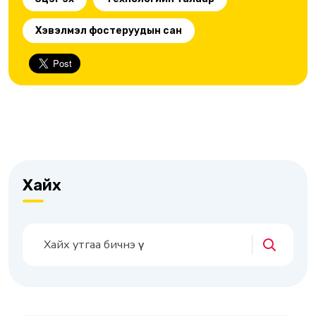
Хэвэлмэл фостеруудын сан
Хайх