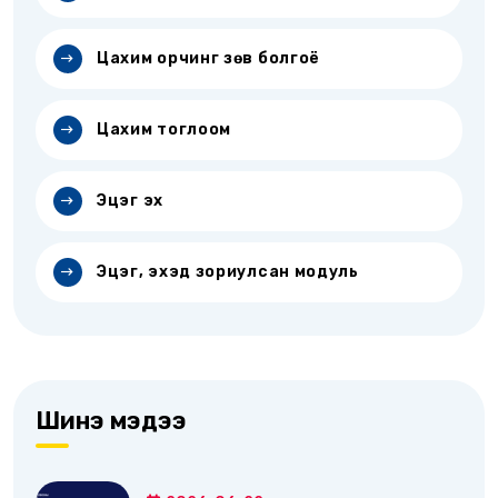
Цахим орчинг зөв болгоё
Цахим тоглоом
Эцэг эх
Эцэг, эхэд зориулсан модуль
Шинэ мэдээ