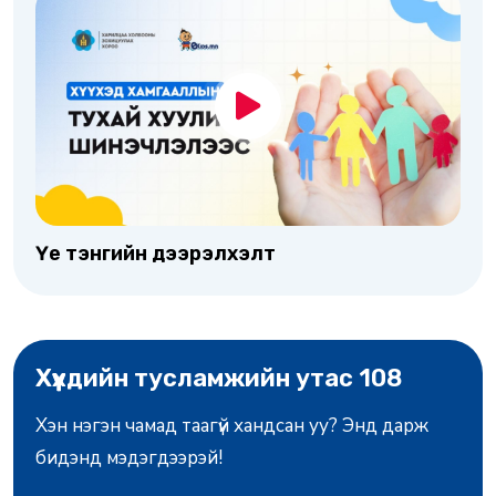
Үе тэнгийн дээрэлхэлт
Хүүхдийн тусламжийн утас 108
Хэн нэгэн чамад таагүй хандсан уу? Энд дарж
бидэнд мэдэгдээрэй!