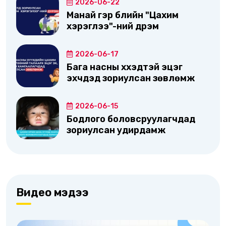
2026-06-22
Манай гэр бүлийн "Цахим
хэрэглээ"-ний дүрэм
2026-06-17
Бага насны хүүхэдтэй эцэг
эхчүүдэд зориулсан зөвлөмж
2026-06-15
Бодлого боловсруулагчдад
зориулсан удирдамж
Видео мэдээ