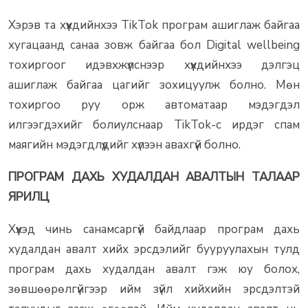
Хэрэв та хүүхдийнхээ TikTok програм ашиглаж байгаа
хугацаанд санаа зовж байгаа бол Digital wellbeing
тохиргоог идэвхжүүлснээр хүүхдийнхээ дэлгэц
ашиглаж байгаа цагийг зохицуулж болно. Мөн
тохиргоо руу орж автоматаар мэдэгдэл
илгээгдэхийг болиулснаар TikTok-с ирдэг спам
маягийн мэдэгдлүүдийг хүлээн авахгүй болно.
ПРОГРАМ ДАХЬ ХУДАЛДАН АВАЛТЫН ТАЛААР
ЯРИЛЦ
Хүүхэд чинь санамсаргүй байдлаар програм дахь
худалдан авалт хийх эрсдэлийг бууруулахын тулд
програм дахь худалдан авалт гэж юу болох,
зөвшөөрөлгүйгээр ийм зүйл хийхийн эрсдэлтэй