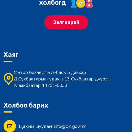
холбогд
Залгаарай
Хаяг
Метро бизнес төв А-блок 5 давхар
Д.Сүхбаатарын гудамж-13 Сүхбаатар дүүрэг,
Улаанбаатар 14201-0033
Холбоо барих
Цахим шуудан:
info@crc.gov.mn