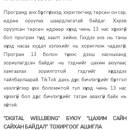
Програмд анх бүртгүүлэхэд хэрэглэгчид төрсөн он сар,
өдрөө оруулах шаардлагатай байдаг. Хэрэв
оруулсан төрсөн өдрөөр хүүхэд чинь 13 нас хүрээгүй
бол програм түүнд хаалт хийнэ. Гэхдээ энэ нь таны
хүүхэд насаа худал хэлэхийг нь хориглож чадахгүй.
Програм 13 болон түүнээс дээш насныханд
зориулагдсан байдаг нь тэднийг цахим аюулаас
хамгаалах зорилготой гэдгийг хүүхдэдээ
тайлбарлаарай. TikTok дахь дүрс бичлэгүүдийг бүртгэл
нээлгүйгээр үзэх боломжтой тул хүүхэд чинь 13 нас
хүрээгүй бол дүрс бичлэгүүдийг татаж авахгүй байх нь
зүйтэй.
“DIGITAL WELLBEING” БУЮУ “ЦАХИМ САЙН
САЙХАН БАЙДАЛ” ТОХИРГООГ АШИГЛА