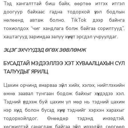
Тэд хангалттай биш байх, өөртөө итгэх итгэл
доогуур байхаас гадна тодорхой үзэл бодлын
нөлөөнд автаж болно. TikTok дээр байнга
тохиолдох “чиг хандлага болж байгаа сорилтууд”,
хаштагууд заримдаа залуу хүмүүст эрсдэл учруулдаг.
ЭЦЭГ ЭХЧҮҮДЭД ӨГӨХ ЗӨВЛӨМЖ
БУСАДТАЙ МЭДЭЭЛЛЭЭ ХЭТ ХУВААЛЦАХЫН СУЛ
ТАЛУУДЫГ ЯРИЛЦ
Цахим орчинд ямарваа зүйл хийх, хэлэх, нийтлэхийн
өмнө заавал тунгаан бодож байхыг хүүхдэдээ хэл.
Тэдний үлдээж буй цахим ул мөр нь тэдний цахим
нэр хүнд болон бусад хүмүүс тэднийг хэрхэн харахыг
тодорхойлдог. Өнөөдөр тэдэнд инээдтэй,
хөгжилтэй санагдаж байгаа зүйл ирээдүйд сөргөөр