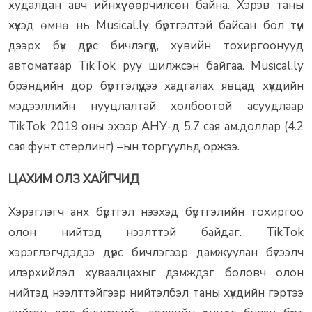
худалдан авч ийнхүү өөрчилсөн байна. Хэрэв таны
хүүхэд өмнө нь Musical.ly бүртгэлтэй байсан бол түүн
дээрх бүх дүрс бичлэгүүд, хувийн тохиргоонууд
автоматаар TikTok руу шилжсэн байгаа. Musical.ly
брэндийн дор бүртгэлүүдээ хадгалах явцад хүүхдийн
мэдээллийн нууцлалтай холбоотой асуудлаар
TikTok 2019 оны эхээр АНУ-д 5.7 сая ам.доллар (4.2
сая фунт стерлинг) –ын торгуульд оржээ.
ЦАХИМ ОЛЗ ХАЙГЧИД
Хэрэглэгч анх бүртгэл нээхэд бүртгэлийн тохиргоо
олон нийтэд нээлттэй байдаг. TikTok
хэрэглэгчдэдээ дүрс бичлэгээр дамжуулан бүтээлч
илэрхийлэл хуваалцахыг дэмждэг боловч олон
нийтэд нээлттэйгээр нийтэлбэл таны хүүхдийн гэртээ