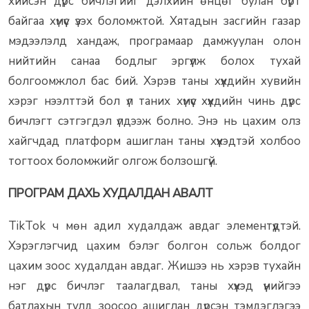
хийсэн дүрс бичлэгийг дэлхийн өнцөг булан бүрт
байгаа хүмүүс үзэх боломжтой. Хятадын засгийн газар
мэдээлэлд хандаж, програмаар дамжуулан олон
нийтийн санаа бодлыг эргүүлж болох тухай
болгоомжлол бас бий. Хэрэв таны хүүхдийн хувийн
хэрэг нээлттэй бол үл таних хүмүүс хүүхдийн чинь дүрс
бичлэгт сэтгэгдэл үлдээж болно. Энэ нь цахим олз
хайгчдад платформ ашиглан таны хүүхэдтэй холбоо
тогтоох боломжийг олгож болзошгүй.
ПРОГРАМ ДАХЬ ХУДАЛДАН АВАЛТ
TikTok ч мөн адил худалдаж авдаг элементүүдтэй.
Хэрэглэгчид цахим бэлэг болгон сольж болдог
цахим зоос худалдан авдаг. Жишээ нь хэрэв тухайн
нэг дүрс бичлэг таалагдвал, таны хүүхэд үүнийгээ
батлахын тулд зоосоо ашиглан дүрсэн тэмдэглэгээ