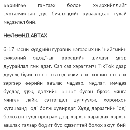
өөрийгөө гэмтээх болон хүчирхийллийг
сурталчилсан дүрс бичлэгүүдийг хуваалцсан тухай
мэдээлэл бий.
НӨЛӨӨНД АВТАХ
6-17 насны хүүхдүүдийн гуравны нэгээс их нь “нийгмийн
сүлжээний одод”-ыг өөрсдийн шилдэг үлгэр
дуурайлал гэж үздэг. Сая сая хэрэглэгч TikTok дээр
дуулж, бүжиглэхээс эхлээд жүжиглэх, хошин элэглэх
зэргээр өөрийн авъяас чадвар, мэдлэг, мөчүүдээ
бусдад үзүүлж, дэлхийн өнцөг булан бүрээс мянга
мянган лайк, сэтгэгдэл цуглуулж, хоромхон
хугацаанд “од” болж хувирдаг. Хүүхдүүд дараагийн “од”
болохын тулд програм дээр хэрхэн харагдах, хэрхэн
аашлах талаар бодит бус хүлээлттэй болох аюул бий.