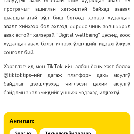
талуудыг зааж өгөөрэй. Ийм худалдан авалт нь
програмыг ашиглан хөгжилтэй байхад заавал
шаардлагатай зүйл биш бөгөөд хэрвээ худалдан
авалт хийхээр бол эхлээд өөрөөс чинь зөвшөөрөл
авах ёстойг хэлээрэй. “Digital wellbeing” цэсэнд зоос
худалдан авах, бэлэг илгээх үйлдлүүдийг идэвхгүйжүүлэх
сонголт бий.
Хэрэглэгчид мөн TikTok-ийн албан ёсны хаяг болох
@tiktoktips–ийг дагаж платформ дахь аюулгүй
байдлыг дээшлүүлэхэд чиглэсэн цахим аюулгүй
байдлын зөвлөмжүүдийг уншиж мэдэхэд илүүдэхгүй.
Ангилал:
Эцэг эх
Технологийн талаар