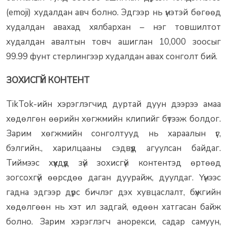
(emoji) худалдан авч болно. Эдгээр нь үнэтэй бөгөөд
худалдан авахад хялбархан – нэг товшилтот
худалдан авалтын товч ашиглан 10,000 зоосыг
99.99 фунт стерлингээр худалдан авах сонголт бий.
ЗОХИСГҮЙ КОНТЕНТ
TikTok-ийн хэрэглэгчид дуртай дуун дээрээ амаа
хөдөлгөн өөрийн хөгжмийн клипийг бүтээж болдог.
Зарим хөгжмийн сонголтууд нь хараалын үг,
бэлгийн., харилцааны сэдвүүд агуулсан байдаг.
Тиймээс хүүхдүүд зүй зохисгүй контентэд өртөөд
зогсохгүй өөрсдөө даган дуурайж, дуулдаг. Үүнээс
гадна эдгээр дүрс бичлэг дэх хувцаслалт, бүжгийн
хөдөлгөөн нь хэт ил задгай, өдөөн хатгасан байж
болно. Зарим хэрэглэгч анорекси, садар самуун,