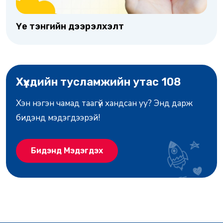
Үе тэнгийн дээрэлхэлт
Хүүхдийн тусламжийн утас 108
Хэн нэгэн чамад таагүй хандсан уу? Энд дарж
бидэнд мэдэгдээрэй!
Бидэнд Мэдэгдэх