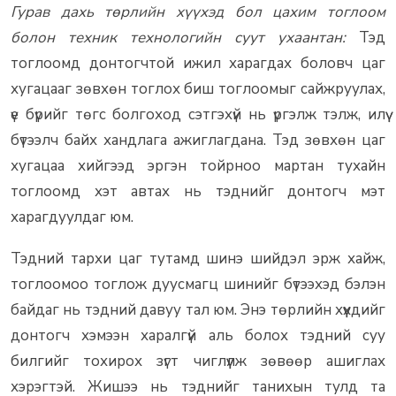
Гурав дахь төрлийн хүүхэд бол цахим тоглоом
болон техник технологийн суут ухаантан:
Тэд
тоглоомд донтогчтой ижил харагдах боловч цаг
хугацааг зөвхөн тоглох биш тоглоомыг сайжруулах,
үе бүрийг төгс болгоход сэтгэхүй нь үргэлж тэлж, илүү
бүтээлч байх хандлага ажиглагдана. Тэд зөвхөн цаг
хугацаа хийгээд эргэн тойрноо мартан тухайн
тоглоомд хэт автах нь тэднийг донтогч мэт
харагдуулдаг юм.
Тэдний тархи цаг тутамд шинэ шийдэл эрж хайж,
тоглоомоо тоглож дуусмагц шинийг бүтээхэд бэлэн
байдаг нь тэдний давуу тал юм. Энэ төрлийн хүүхдийг
донтогч хэмээн харалгүй аль болох тэдний суу
билгийг тохирох зүгт чиглүүлж зөвөөр ашиглах
хэрэгтэй. Жишээ нь тэднийг танихын тулд та