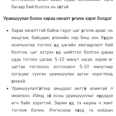
багаар бий болгох нь зүйтэй.
Урамшуулал болон хараа хяналт үргэлж хэрэг болдог
Хараа хяналттай байна гэдэг цаг үргэлж араас нь
мөшгөж, байцааж, үглэхийн нэр биш юм. Хүүхдээ
компьютер тоглох үед цагийн хязгаарлалт бий
болгож, цаг хэтрэх үед шийтгэл болгон дараа
удаа тоглох цагаас 5-10 минут хасах, хэрэв яг
цагтаа тоглохоо зогсоовол 5-10 минутаар
хугацааг сунган урамшуулах аргыг хэрэглээд
үзээрэй.
Урамшуулалгүйгээр амьдрал амтгүй алимтай л
ижилхэн. Иймд зүй ёсны урамшууллыг хүүхдэдээ
өгч байх хэрэгтэй. Зарим үед та өөрөө ч хамт
тоглож болно. Ингэснээр хүүхэд та хоёрын