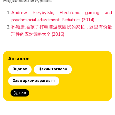
Мэдээллийн эх сурвалж:
Andrew Przybylski, Electronic gaming and
psychosocial adjustment, Pediatrics (2014)
孙颖康,被孩子打电脑游戏困扰的家长，这里有份最
理性的应对策略大全 (2016)
Ангилал:
Эцэг эх
Цахим тоглоом
Хүүхэд эрхэм хэрэглэгч