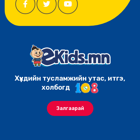
Хүүхдийн тусламжийн утас, итгэ,
холбогд
Залгаарай