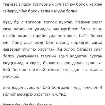
тэднээс тухайн тоглоомын сул тал юу болох, хэрхэн
сайжруулбал болох талаар асууж болно.
Хүүхэд бүр л тоглоом тоглох дуртай. Мэдээж хэрэг
хүүхэд өөрийгөө удирдах чадваргүйгээс болж олон
цагийг компьютерийн урд өнгөрөөж байж болох
юм. Иймд эцэг эхчүүд бид тэдэнд өөрийгөө хянах
чадварыг суулгах хэрэгтэй. Хүн болох багаасаа хүлэг
болох унаганаасаа гэдгийн адил алдартай сурган
хүмүүжүүлэгчид ч хүүхдэд багаас нь зөв дадал зуршлыг
бий болгох хэрэгтэй хэмээн сургадаг нь цаанаа
учиртай.
Зөв дадал зуршлыг бий болгохын тулд голчлон 4
зүйлийг анхаарах хэрэгтэй юм. Үүнд: