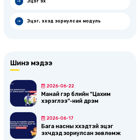
Эцэг эх
Эцэг, эхэд зориулсан модуль
Шинэ мэдээ
2026-06-22
Манай гэр бүлийн "Цахим
хэрэглээ"-ний дүрэм
2026-06-17
Бага насны хүүхэдтэй эцэг
эхчүүдэд зориулсан зөвлөмж