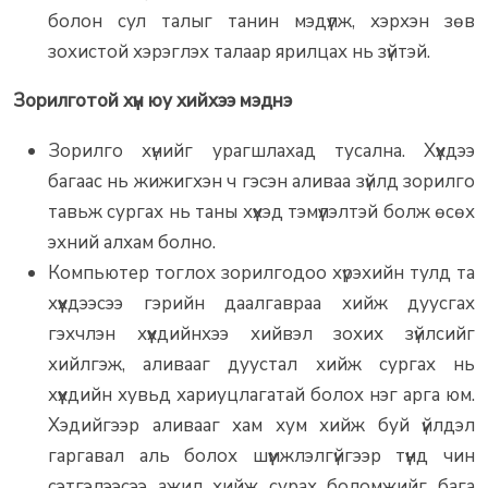
болон сул талыг танин мэдүүлж, хэрхэн зөв
зохистой хэрэглэх талаар ярилцах нь зүйтэй.
Зорилготой хүн юу хийхээ мэднэ
Зорилго хүнийг урагшлахад тусална. Хүүхдээ
багаас нь жижигхэн ч гэсэн аливаа зүйлд зорилго
тавьж сургах нь таны хүүхэд тэмүүлэлтэй болж өсөх
эхний алхам болно.
Компьютер тоглох зорилгодоо хүрэхийн тулд та
хүүхдээсээ гэрийн даалгавраа хийж дуусгах
гэхчлэн хүүхдийнхээ хийвэл зохих зүйлсийг
хийлгэж, аливааг дуустал хийж сургах нь
хүүхдийн хувьд хариуцлагатай болох нэг арга юм.
Хэдийгээр аливааг хам хум хийж буй үйлдэл
гаргавал аль болох шүүмжлэлгүйгээр түүнд чин
сэтгэлээсээ ажил хийж сурах боломжийг бага