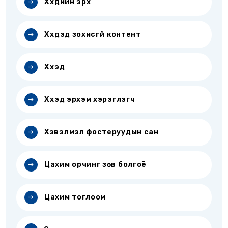
Хүүхдийн эрх
Хүүхдэд зохисгүй контент
Хүүхэд
Хүүхэд эрхэм хэрэглэгч
Хэвэлмэл фостеруудын сан
Цахим орчинг зөв болгоё
Цахим тоглоом