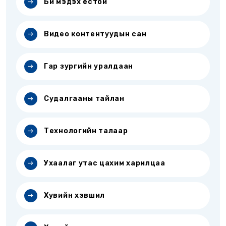
Би мэдэх ёстой
Видео контентуудын сан
Гар зургийн уралдаан
Судалгааны тайлан
Технологийн талаар
Ухаалаг утас цахим харилцаа
Хувийн хэвшил