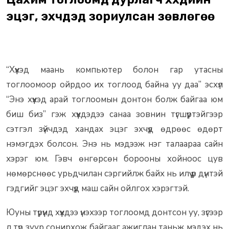
эцэг, эхчүүдэд зориулсан зөвлөгөө
“Хүүхэд маань компьютер болон гар утасны
тоглоомоор ойрдоо их тоглоод байна уу даа” эсхүл
“Энэ хүүхэд арай тоглоомын донтон болж байгаа юм
биш биз” гэж хүүхдэдээ санаа зовнин түгшүүртэйгээр
сэтгэл зүйчдэд хандах эцэг эхчүүд өдрөөс өдөрт
нэмэгдэх болсон. Энэ нь мэдээж нэг талаараа сайн
хэрэг юм. Гэвч өнгөрсөн борооны хойноос цув
нөмөрснөөс урьдчилан сэргийлж байх нь илүү үр дүнтэй
гэдгийг эцэг эхчүүд маш сайн ойлгох хэрэгтэй.
Юуны түрүүнд хүүхдээ үнэхээр тоглоомд донтсон уу, зүгээр
л түр зуур сонирхож байгааг ажиглан таньж мэдэх нь