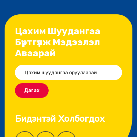
Цахим Шуудангаа
Бүртгүүлж Мэдээлэл
Аваарай
Дагах
Бидэнтэй Холбогдох