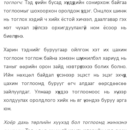
тоглогч:
Тэд үеийн бусад хүүхдүүдийн сонирхож байгаа
тоглоомыг шохоорхон оролдож үздэг. Онцлох шинж
нь тоглох хэдий ч хийх ёстой хичээл, даалгавар гэх
мэт чухал зүйлсээ орхигдуулахгүй ном ёсоор нь
биелүүлнэ.
Харин тэднийг буруугаар ойлгож хэт их цахим
тоглоом тоглож байна хэмээн шүүмжилбэл хариуд нь
таныг өөрийн орон зайд нэвтрүүлэхээ болих болно.
Ийм нөхцөл байдал үүссэнээр эцэст нь эцэг эхчүүд
цахим тоглоомд бурууг өгч алдааг өөрсдөөсөө
зайлуулдаг. Улмаар хүүхдээ тоглоомоос нь хүчээр
холдуулах оролдлого хийх нь яг үнэндээ буруу арга
юм.
Хоёр дахь төрлийн хүүхэд бол тоглоомд жинхэнэ