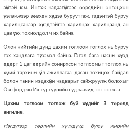
зүйтэй юм. Ингэж чадаагүйгээс өөрсдийн өнгөцхөн
үнэлэмжээр зөвхөн хүүхдээ буруутгаж, тэдэнтэй буруу
харилцсанаар хүүхэдтэйгээ харилцах харилцаанд ан
цав үүсэх тохиолдол ч их байна.
Олон нийтийн дунд цахим тоглоом тоглох нь буруу
гэх хандлага түгээмэл байна. Гэтэл бага насны хүүхэд
өдөрт 1 цаг өөрийн сонирхсон тоглоомыг тоглох нь
хүний тархины үйл ажиллагаа, дасан зохицох байдал
болон танин мэдэхүйн чадварыг сайжруулж болохыг
Оксфордын Их сургуулийн судлаачид тогтоожээ.
Цахим тоглоом тоглож буй хүүхдийг 3 төрөлд
ангилна.
Нэгдүгээр төрлийн хүүхдүүд буюу жирийн