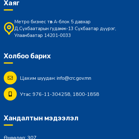
Хаяг
Метро бизнес төв А-блок 5 давхар
Д.Сүхбаатарын гудамж-13 Сүхбаатар дүүрэг,
Улаанбаатар 14201-0033
Холбоо барих
Цахим шуудан:
info@crc.gov.mn
Утас:
976-11-304258, 1800-1858
Хандалтын мэдээлэл
Өнөөдөр:
307