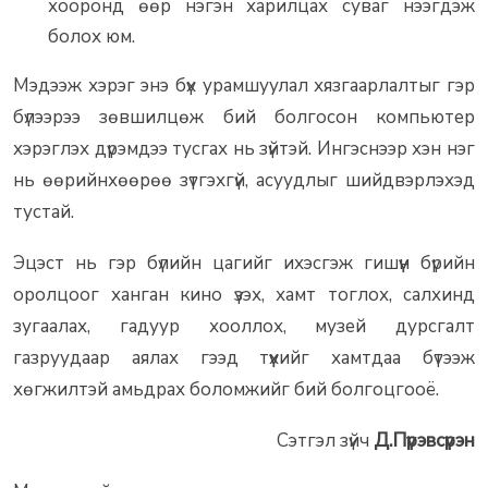
хооронд өөр нэгэн харилцах суваг нээгдэж
болох юм.
Мэдээж хэрэг энэ бүх урамшуулал хязгаарлалтыг гэр
бүлээрээ зөвшилцөж бий болгосон компьютер
хэрэглэх дүрэмдээ тусгах нь зүйтэй. Ингэснээр хэн нэг
нь өөрийнхөөрөө зүтгэхгүй, асуудлыг шийдвэрлэхэд
тустай.
Эцэст нь гэр бүлийн цагийг ихэсгэж гишүүн бүрийн
оролцоог ханган кино үзэх, хамт тоглох, салхинд
зугаалах, гадуур хооллох, музей дурсгалт
газруудаар аялах гээд түүхийг хамтдаа бүтээж
хөгжилтэй амьдрах боломжийг бий болгоцгооё.
Сэтгэл зүйч
Д.Пүрэвсүрэн