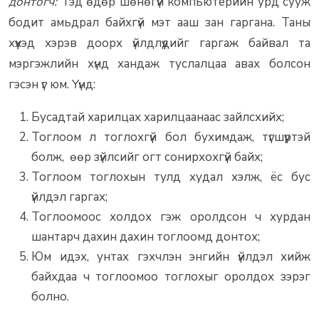
донтогч:
Тэд өдөр шөнөгүй компьютерийн урд сууж
бодит амьдрал байхгүй мэт ааш зан гаргана. Таны
хүүхэд хэрэв доорх үйлдлүүдийг гаргаж байвал та
мэргэжлийн хүнд хандаж туслалцаа авах болсон
гэсэн үг юм. Үүнд:
Бусадтай харилцах харилцаанаас зайлсхийх;
Тоглоом л тоглохгүй бол бухимдаж, түгшүүртэй
болж, өөр зүйлсийг огт сонирхохгүй байх;
Тоглоом тоглохын тулд худал хэлж, ёс бус
үйлдэл гаргах;
Тоглоомоос холдох гэж оролдсон ч хурдан
шантарч дахин дахин тоглоомд донтох;
Юм идэх, унтах гэхчлэн энгийн үйлдэл хийж
байхдаа ч тоглоомоо тоглохыг оролдох зэрэг
болно.