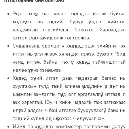
Итгэл бүхнийг бий болгоно
Эцэг эхчүүд цаг ямагт хүүхдэдээ итгэж буйгаа
мэдрүүлэх нь хүүхдийг буруу үйлдэл хийхээс
урьдчилан сэргийлдэг болохыг Харвардын
сэтгэл судлаачид олж тогтоожээ.
Судалгаанд оролцогч хүүхдүүдэд эцэг эхийн итгэх
итгэл нь үргэлж эрч хүч өгдөг гэжээ. Зүгээр л “бид
чамд итгэж байна” гэх үг хүүхдэд гайхамшигтай
нөлөө үзүүлнэ хэмээжээ.
Хүүхдэд хүний итгэл даах чадварыг багаас нь
суулгахын тулд түүний аливаа үйлдлийн үр дүнг нь
шүүмжлэн зэмлэлгүй, түүнд огт эргэлзэлгүй итгээд л
үзэх хэрэгтэй. Юу ч хийж чадахгүй гэж загнахаас
илүүтэй алдсан ч бай итгэлээ бууруулахгүй байх нь
тэдний хувьд од шүүрэхээс ч илүү чухал юм.
Иймд та хүүхдэдээ компьютер тоглоомын давуу