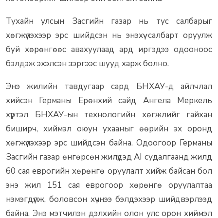
Тухайн улсын Засгийн газар нь тус салбарыг
хөгжүүлэхээр эрс шийдсэн нь энэхүү салбарт оруулж
буй хөрөнгөөс авахуулаад ард иргэдээ одооноос
бэлдэж эхэлсэн зэргээс шууд харж болно.
Энэ жилийн тавдугаар сард БНХАУ-д айлчлал
хийсэн Германы Ерөнхий сайд Ангела Меркель
хүртэл БНХАУ-ын технологийн хөгжлийг гайхан
биширч, хиймэл оюун ухааныг өөрийн эх оронд
хөгжүүлэхээр эрс шийдсэн байна. Одоогоор Германы
Засгийн газар өнгөрсөн жилүүдэд AI судалгаанд жилд
60 сая еврогийн хөрөнгө оруулалт хийж байсан бол
энэ жил 151 сая еврогоор хөрөнгө оруулалтаа
нэмэгдүүлж, боловсон хүчнээ бэлдэхээр шийдвэрлээд
байна. Энэ мэтчилэн дэлхийн олон улс орон хиймэл