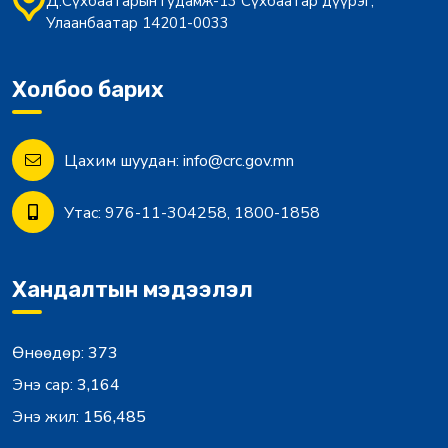
Д.Сүхбаатарын гудамж-13 Сүхбаатар дүүрэг,
Улаанбаатар 14201-0033
Холбоо барих
Цахим шуудан:
info@crc.gov.mn
Утас:
976-11-304258, 1800-1858
Хандалтын мэдээлэл
Өнөөдөр:
373
Энэ сар:
3,164
Энэ жил:
156,485