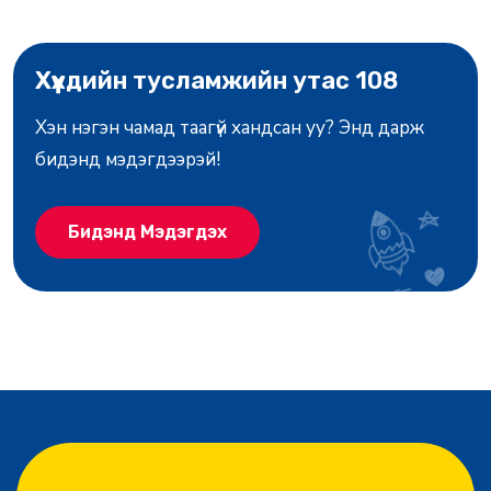
Хүүхдийн тусламжийн утас 108
Хэн нэгэн чамад таагүй хандсан уу? Энд дарж
бидэнд мэдэгдээрэй!
Бидэнд Мэдэгдэх