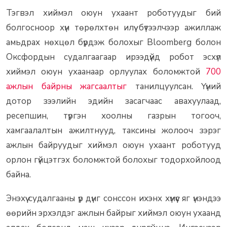
Тэгвэл хиймэл оюун ухаант роботуудыг бий
болгосноор хүн төрөлхтөн илүү бүтээлчээр ажиллаж
амьдрах нөхцөл бүрдэж болохыг Bloomberg болон
Оксфордын судалгаагаар ирээдүйд робот эсхүл
хиймэл оюун ухаанаар орлуулах боломжтой
700
ажлын байрны жагсаалтыг
танилцуулсан. Үүний
дотор зээлийн эдийн засагчаас авахуулаад,
ресепшин, түргэн хоолны газрын тогооч,
хамгаалалтын ажилтнууд, таксины жолооч зэрэг
ажлын байруудыг хиймэл оюун ухаант роботууд
орлон гүйцэтгэх боломжтой болохыг тодорхойлоод
байна.
Энэхүү судалгааны үр дүнг сонссон ихэнх хүмүүс яг үнэндээ
өөрийн эрхэлдэг ажлын байрыг хиймэл оюун ухаанд