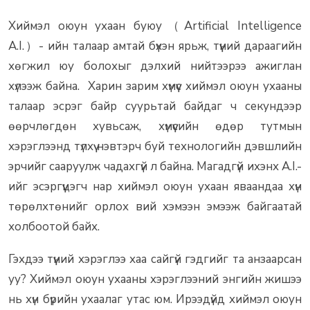
Хиймэл оюун ухаан буюу（Artificial Intelligence
A.I.）- ийн талаар амтай бүхэн ярьж, түүний дараагийн
хөгжил юу болохыг дэлхий нийтээрээ ажиглан
хүлээж байна. Харин зарим хүмүүс хиймэл оюун ухааны
талаар эсрэг байр суурьтай байдаг ч секундээр
өөрчлөгдөн хувьсаж, хүмүүсийн өдөр тутмын
хэрэглээнд түлхүү нэвтэрч буй технологийн дэвшлийн
эрчийг сааруулж чадахгүй л байна. Магадгүй ихэнх A.I.-
ийг эсэргүүцэгч нар хиймэл оюун ухаан яваандаа хүн
төрөлхтөнийг орлох вий хэмээн эмээж байгаатай
холбоотой байх.
Гэхдээ түүний хэрэглээ хаа сайгүй гэдгийг та анзаарсан
уу? Хиймэл оюун ухааны хэрэглээний энгийн жишээ
нь хүн бүрийн ухаалаг утас юм. Ирээдүйд хиймэл оюун