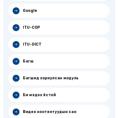
Google
ITU-COP
ITU-GICT
Багш
Багшид зориулсан модуль
Би мэдэх ёстой
Видео контентуудын сан