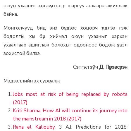
оюун ухааныг хөгжүүлэхээр шаргуу анхаарч ажиллаж
байна.
Монголчууд бид энэ бүгдээс хоцорч үлдлээ гэж
бодолгүй, хүн бүр хиймэл оюун ухааныг хэрхэн
ухаалгаар ашиглаж болохыг одооноос бодож үзвэл
зохистой билээ.
Сэтгэл зүйч
Д. Пүрэвсүрэн
Мэдээллийн эх сурвалж
Jobs most at risk of being replaced by robots
(2017)
Kriti Sharma, How AI will continue its journey into
the mainstream in 2018 (2017)
Rana el Kaliouby
, 3 A.I. Predictions for 2018: