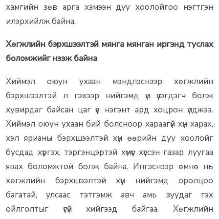
хамгийн зөв арга хэмээн дуу хоолойгоо нэгтгэн
илэрхийлж байна.
Хөгжлийн бэрхшээлтэй мянга мянган иргэнд туслах
боломжийг нээж байна
Хиймэл оюун ухаан мэндлэснээр хөгжлийн
бэрхшээлтэй л гэхээр нийгэмд үл үзэгдэгч болж
хувирдаг байсан цаг үе нэгэнт ард хоцрон үлджээ.
Хиймэл оюун ухаан бий болсноор хараагүй хүн харах,
хэл ярианы бэрхшээлтэй хүн өөрийн дуу хоолойг
бусдад хүргэх, тэргэнцэртэй хүмүүс хүссэн газар луугаа
явах боломжтой болж байна. Ингэснээр өмнө нь
хөгжлийн бэрхшээлтэй хүн нийгэмд оролцоо
багатай, улсаас тэтгэмж авч амь зуудаг гэх
ойлголтыг үгүй хийгээд байгаа. Хөгжлийн