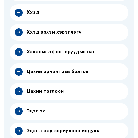
Хүүхэд
Хүүхэд эрхэм хэрэглэгч
Хэвэлмэл фостеруудын сан
Цахим орчинг зөв болгоё
Цахим тоглоом
Эцэг эх
Эцэг, эхэд зориулсан модуль