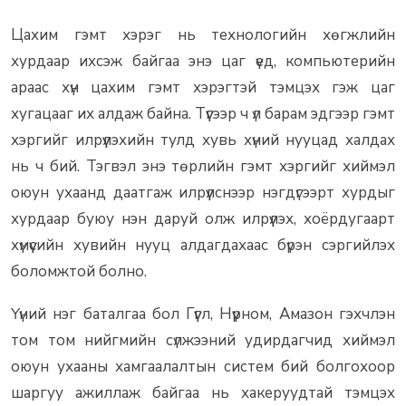
Цахим гэмт хэрэг нь технологийн хөгжлийн
хурдаар ихсэж байгаа энэ цаг үед, компьютерийн
араас хүн цахим гэмт хэрэгтэй тэмцэх гэж цаг
хугацааг их алдаж байна. Түүгээр ч үл барам эдгээр гэмт
хэргийг илрүүлэхийн тулд хувь хүний нууцад халдах
нь ч бий. Тэгвэл энэ төрлийн гэмт хэргийг хиймэл
оюун ухаанд даатгаж илрүүлснээр нэгдүгээрт хурдыг
хурдаар буюу нэн даруй олж илрүүлэх, хоёрдугаарт
хүмүүсийн хувийн нууц алдагдахаас бүрэн сэргийлэх
боломжтой болно.
Үүний нэг баталгаа бол Гүүгл, Нүүрном, Амазон гэхчлэн
том том нийгмийн сүлжээний удирдагчид хиймэл
оюун ухааны хамгаалалтын систем бий болгохоор
шаргуу ажиллаж байгаа нь хакеруудтай тэмцэх