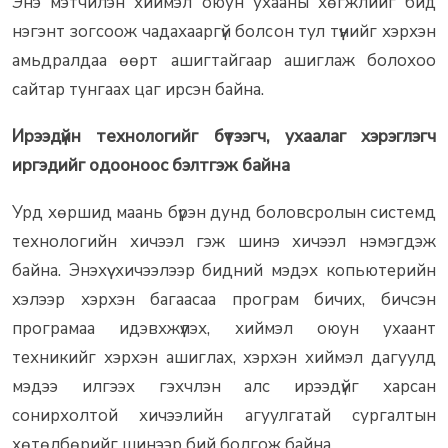
Энэ мэтчилэн хиймэл оюун ухааны хөгжлийг бид
нэгэнт зогсоож чадахааргүй болсон тул түүнийг хэрхэн
амьдралдаа өөрт ашигтайгаар ашиглаж болохоо
сайтар тунгаах цаг ирсэн байна.
Ирээдүйн технологийг бүтээгч, ухаалаг хэрэглэгч
иргэдийг одооноос бэлтгэж байна
Урд хөршид маань бүрэн дунд боловсролын системд
технологийн хичээл гэж шинэ хичээл нэмэгдэж
байна. Энэхүү хичээлээр бидний мэдэх копьютерийн
хэлээр хэрхэн багаасаа програм бичих, бичсэн
програмаа идэвхжүүлэх, хиймэл оюун ухаант
техникийг хэрхэн ашиглах, хэрхэн хиймэл дагуулд
мэдээ илгээх гэхчлэн алс ирээдүйг харсан
сонирхолтой хичээлийн агуулгатай сургалтын
хөтөлбөрийг шинээр бий болгож байна.