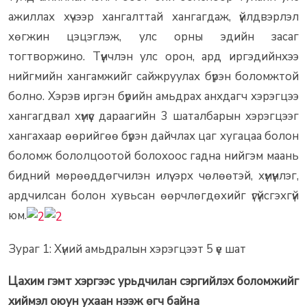
ажиллах хүчээр хангалттай хангагдаж, үйлдвэрлэл
хөгжин цэцэглэж, улс орны эдийн засаг
тогтворжино. Түүнчлэн улс орон, ард иргэдийнхээ
нийгмийн хангамжийг сайжруулах бүрэн боломжтой
болно. Хэрэв иргэн бүрийн амьдрах анхдагч хэрэгцээ
хангагдвал хүмүүс дараагийн 3 шаталбарын хэрэгцээг
хангахаар өөрийгөө бүрэн дайчлах цаг хугацаа болон
боломж бололцоотой болохоос гадна нийгэм маань
бидний мөрөөддөгчилэн илүү эрх чөлөөтэй, хүмүүнлэг,
ардчилсан болон хувьсан өөрчлөгдөхийг үгүйсгэхгүй
юм.
Зураг 1: Хүний амьдралын хэрэгцээт 5 үе шат
Цахим гэмт хэргээс урьдчилан сэргийлэх боломжийг
хиймэл оюун ухаан нээж өгч байна