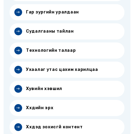
Гар зургийн уралдаан
Судалгааны тайлан
Технологийн талаар
Ухаалаг утас цахим харилцаа
Хувийн хэвшил
Хүүхдийн эрх
Хүүхдэд зохисгүй контент