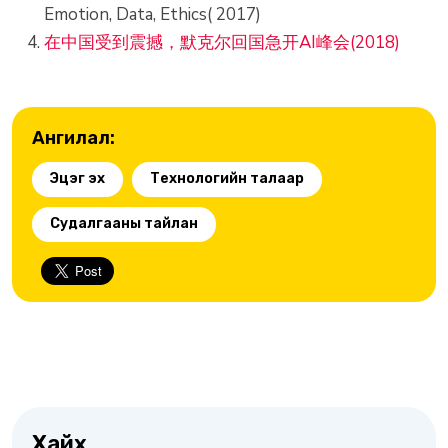
Emotion, Data, Ethics( 2017)
在中国受到震撼，默克尔回国急开AI峰会(2018)
Ангилал:
Эцэг эх
Технологийн талаар
Судалгааны тайлан
Хайх