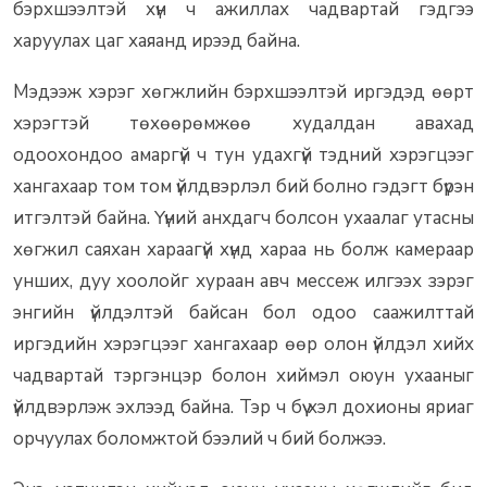
бэрхшээлтэй хүн ч ажиллах чадвартай гэдгээ
харуулах цаг хаяанд ирээд байна.
Мэдээж хэрэг хөгжлийн бэрхшээлтэй иргэдэд өөрт
хэрэгтэй төхөөрөмжөө худалдан авахад
одоохондоо амаргүй ч тун удахгүй тэдний хэрэгцээг
хангахаар том том үйлдвэрлэл бий болно гэдэгт бүрэн
итгэлтэй байна. Үүний анхдагч болсон ухаалаг утасны
хөгжил саяхан хараагүй хүнд хараа нь болж камераар
унших, дуу хоолойг хураан авч мессеж илгээх зэрэг
энгийн үйлдэлтэй байсан бол одоо саажилттай
иргэдийн хэрэгцээг хангахаар өөр олон үйлдэл хийх
чадвартай тэргэнцэр болон хиймэл оюун ухааныг
үйлдвэрлэж эхлээд байна. Тэр ч бүү хэл дохионы яриаг
орчуулах боломжтой бээлий ч бий болжээ.