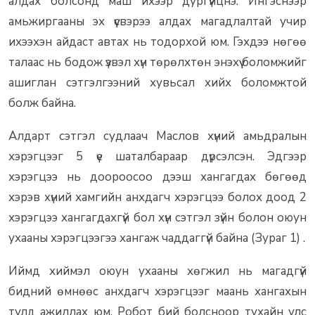
алдах болсонд маш ихээр дургүйцнэ. Ингэснээр
амьжиргааны эх үүсвэрээ алдах магадлалтай учир
ихээхэн айдаст автах нь тодорхой юм. Гэхдээ нөгөө
талаас нь бодож үзвэл хүн төрөлхтөн энэхүү боломжийг
ашиглан сэтгэлгээний хувьсал хийх боломжтой
болж байна.
Алдарт сэтгэл судлаач Маслов хүний амьдралын
хэрэгцээг 5 үе шаталбараар дүрсэлсэн. Эдгээр
хэрэгцээ нь доороосоо дээш хангагдах бөгөөд
хэрэв хүний хамгийн анхдагч хэрэгцээ болох доод 2
хэрэгцээ хангагдахгүй бол хүн сэтгэл зүйн болон оюун
ухааны хэрэгцээгээ хангаж чаддаггүй байна (Зураг 1) .
Иймд хиймэл оюун ухааны хөгжил нь магадгүй
бидний өмнөөс анхдагч хэрэгцээг маань хангахын
тулд ажиллах юм. Робот бий болсноор тухайн улс