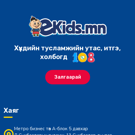
Хүүхдийн тусламжийн утас, итгэ,
холбогд
Залгаарай
Хаяг
Метро бизнес төв А-блок 5 давхар