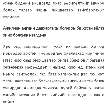
ухаан бидний амьдралд ямар өөрчлөлтийг авчирч
болох талаар зарим жишээгээр тайлбарлахыг
зорилоо.
Ажилчин ангийн давхарга үгүй болж хүн бүр хүссэн зүйлээ
хийх боломж нээгдэнэ
Хүмүүс бид мөрөөдлийн тухай их ярьдаг. Хүн бүр
мөрөөдөх эрхтэй ч мөрөөдлөө биелүүлэхэд нийгмийн
зүгээс ирэх саад бэрхшээл их билээ. Хүүхэд бүр л багадаа
хүссэнээрээ мөрөөддөг ч насанд хүрэх үед ихэнх хүмүүс
мөнгө санхүү олох, гэр бүлээ халамжлах үүрэг гэх мэт
олон шалтгаанаас болж ажилчин ангийн нэгэн болж
хувирдаг. Ажилдаа хичнээн дургүй байсан ч нэгэн
хэвийн, механик үйлдэл хийхийг шаарддаг ажлаа л
хийнэ.