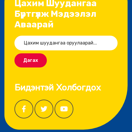
Цахим Шуудангаа
Бүртгүүлж Мэдээлэл
Аваарай
Дагах
Бидэнтэй Холбогдох