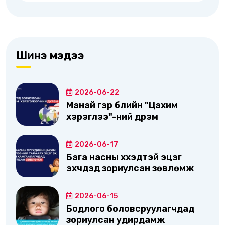
Шинэ мэдээ
2026-06-22
Манай гэр бүлийн "Цахим
хэрэглээ"-ний дүрэм
2026-06-17
Бага насны хүүхэдтэй эцэг
эхчүүдэд зориулсан зөвлөмж
2026-06-15
Бодлого боловсруулагчдад
зориулсан удирдамж