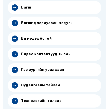
Багш
Багшид зориулсан модуль
Би мэдэх ёстой
Видео контентуудын сан
Гар зургийн уралдаан
Судалгааны тайлан
Технологийн талаар