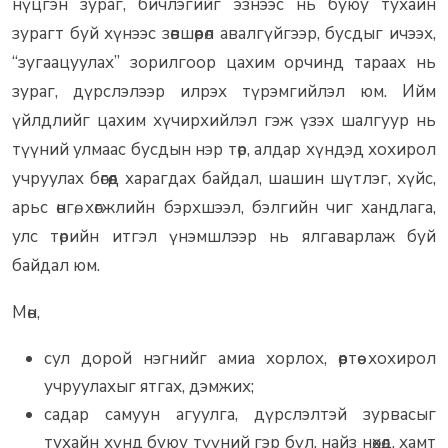
нүцгэн зураг, бичлэгийг эзнээс нь буюу тухайн
зурагт буй хүнээс зөвшөөрөл авалгүйгээр, бусдыг ичээх,
“зугаацуулах” зорилгоор цахим орчинд тараах нь
зураг, дүрслэлээр илрэх түрэмгийлэл юм. Ийм
үйлдлийг цахим хүчирхийлэл гэж үзэх шалгуур нь
түүний улмаас бусдын нэр төр, алдар хүндэд хохирол
учруулах бөгөөд харагдах байдал, шашин шүтлэг, хүйс,
арьс өнгө, хөгжлийн бэрхшээл, бэлгийн чиг хандлага,
улс төрийн итгэл үнэмшлээр нь ялгаварлаж буй
байдал юм.
Мөн,
сул дорой нэгнийг амиа хорлох, өөртөө хохирол
учруулахыг ятгах, дэмжих;
садар самуун агуулга, дүрслэлтэй зурвасыг
тухайн хүнд буюу түүний гэр бүл, найз нөхөд, хамт