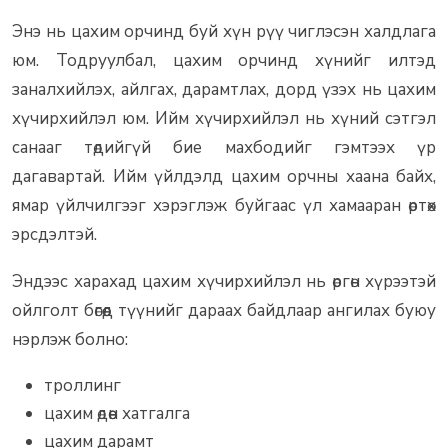
Энэ нь цахим орчинд буй хүн рүү чиглэсэн халдлага
юм. Тодруулбал, цахим орчинд хүнийг илтэд
заналхийлэх, айлгах, дарамтлах, дорд үзэх нь цахим
хүчирхийлэл юм. Ийм хүчирхийлэл нь хүний сэтгэл
санааг төдийгүй бие махбодийг гэмтээх үр
дагавартай. Ийм үйлдэлд цахим орчны хаана байх,
ямар үйлчилгээг хэрэглэж буйгаас үл хамааран өртөх
эрсдэлтэй.
Эндээс харахад цахим хүчирхийлэл нь өргөн хүрээтэй
ойлголт бөгөөд түүнийг дараах байдлаар ангилах буюу
нэрлэж болно:
троллинг
цахим өдөөн хатгалга
цахим дарамт