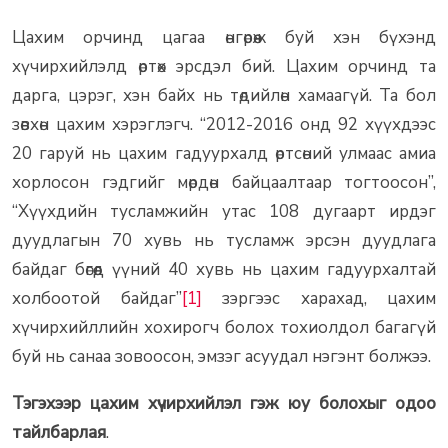
Цахим орчинд цагаа өнгөрөөж буй хэн бүхэнд
хүчирхийлэлд өртөх эрсдэл бий. Цахим орчинд та
дарга, цэрэг, хэн байх нь төдийлөн хамаагүй. Та бол
зөвхөн цахим хэрэглэгч. “2012-2016 онд 92 хүүхдээс
20 гаруй нь цахим гадуурхалд өртсөний улмаас амиа
хорлосон гэдгийг мөрдөн байцаалтаар тогтоосон”,
“Хүүхдийн тусламжийн утас 108 дугаарт ирдэг
дуудлагын 70 хувь нь тусламж эрсэн дуудлага
байдаг бөгөөд үүний 40 хувь нь цахим гадуурхалтай
холбоотой байдаг”
[1]
зэргээс харахад, цахим
хүчирхийллийн хохирогч болох тохиолдол багагүй
буй нь санаа зовоосон, эмзэг асуудал нэгэнт болжээ.
Тэгэхээр цахим хүчирхийлэл гэж юу болохыг одоо
тайлбарлая
.