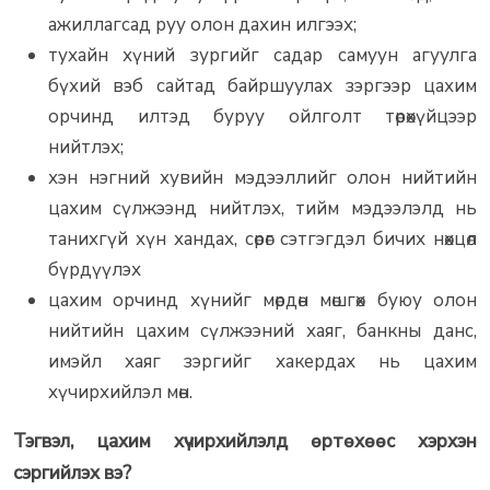
ажиллагсад руу олон дахин илгээх;
тухайн хүний зургийг садар самуун агуулга
бүхий вэб сайтад байршуулах зэргээр цахим
орчинд илтэд буруу ойлголт төрөхүйцээр
нийтлэх;
хэн нэгний хувийн мэдээллийг олон нийтийн
цахим сүлжээнд нийтлэх, тийм мэдээлэлд нь
танихгүй хүн хандах, сөрөг сэтгэгдэл бичих нөхцөл
бүрдүүлэх
цахим орчинд хүнийг мөрдөн мөшгөх буюу олон
нийтийн цахим сүлжээний хаяг, банкны данс,
имэйл хаяг зэргийг хакердах нь цахим
хүчирхийлэл мөн.
Тэгвэл, цахим хүчирхийлэлд өртөхөөс хэрхэн
сэргийлэх вэ?