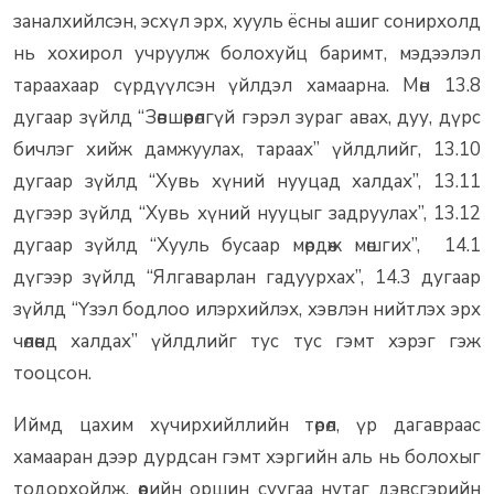
заналхийлсэн, эсхүл эрх, хууль ёсны ашиг сонирхолд
нь хохирол учруулж болохуйц баримт, мэдээлэл
тараахаар сүрдүүлсэн үйлдэл хамаарна. Мөн 13.8
дугаар зүйлд “Зөвшөөрөлгүй гэрэл зураг авах, дуу, дүрс
бичлэг хийж дамжуулах, тараах” үйлдлийг, 13.10
дугаар зүйлд “Хувь хүний нууцад халдах”, 13.11
дүгээр зүйлд “Хувь хүний нууцыг задруулах”, 13.12
дугаар зүйлд “Хууль бусаар мөрдөж мөшгих”, 14.1
дүгээр зүйлд “Ялгаварлан гадуурхах”, 14.3 дугаар
зүйлд “Үзэл бодлоо илэрхийлэх, хэвлэн нийтлэх эрх
чөлөөнд халдах” үйлдлийг тус тус гэмт хэрэг гэж
тооцсон.
Иймд цахим хүчирхийллийн төрөл, үр дагавраас
хамааран дээр дурдсан гэмт хэргийн аль нь болохыг
тодорхойлж, өөрийн оршин суугаа нутаг дэвсгэрийн