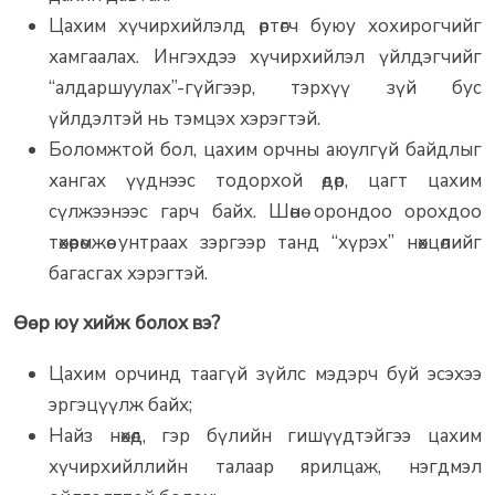
Цахим хүчирхийлэлд өртөгч буюу хохирогчийг
хамгаалах. Ингэхдээ хүчирхийлэл үйлдэгчийг
“алдаршуулах”-гүйгээр, тэрхүү зүй бус
үйлдэлтэй нь тэмцэх хэрэгтэй.
Боломжтой бол, цахим орчны аюулгүй байдлыг
хангах үүднээс тодорхой өдөр, цагт цахим
сүлжээнээс гарч байх. Шөнө орондоо орохдоо
төхөөрөмжөө унтраах зэргээр танд “хүрэх” нөхцөлийг
багасгах хэрэгтэй.
Өөр юу хийж болох вэ?
Цахим орчинд таагүй зүйлс мэдэрч буй эсэхээ
эргэцүүлж байх;
Найз нөхөд, гэр бүлийн гишүүдтэйгээ цахим
хүчирхийллийн талаар ярилцаж, нэгдмэл