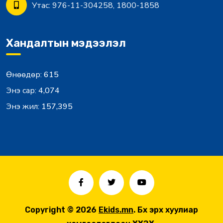
Утас:
976-11-304258, 1800-1858
Хандалтын мэдээлэл
Өнөөдөр:
615
Энэ сар:
4,074
Энэ жил:
157,395
Copyright © 2026
Ekids.mn
. Бүх эрх хуулиар