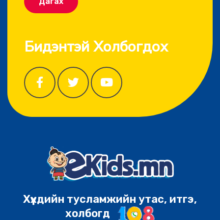
Дагах
Бидэнтэй Холбогдох
Хүүхдийн тусламжийн утас, итгэ,
холбогд