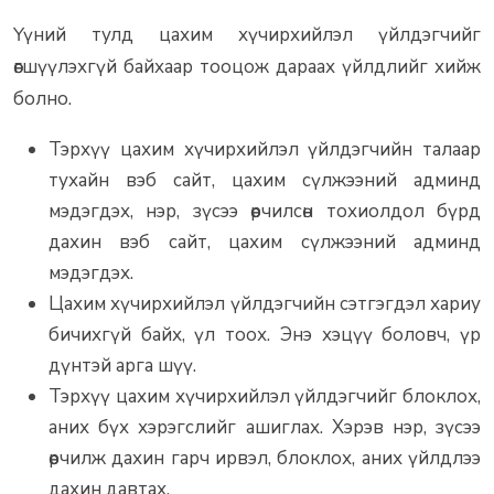
Үүний тулд цахим хүчирхийлэл үйлдэгчийг
өөгшүүлэхгүй байхаар тооцож дараах үйлдлийг хийж
болно.
Тэрхүү цахим хүчирхийлэл үйлдэгчийн талаар
тухайн вэб сайт, цахим сүлжээний админд
мэдэгдэх, нэр, зүсээ өөрчилсөн тохиолдол бүрд
дахин вэб сайт, цахим сүлжээний админд
мэдэгдэх.
Цахим хүчирхийлэл үйлдэгчийн сэтгэгдэл хариу
бичихгүй байх, үл тоох. Энэ хэцүү боловч, үр
дүнтэй арга шүү.
Тэрхүү цахим хүчирхийлэл үйлдэгчийг блоклох,
аних бүх хэрэгслийг ашиглах. Хэрэв нэр, зүсээ
өөрчилж дахин гарч ирвэл, блоклох, аних үйлдлээ
дахин давтах.