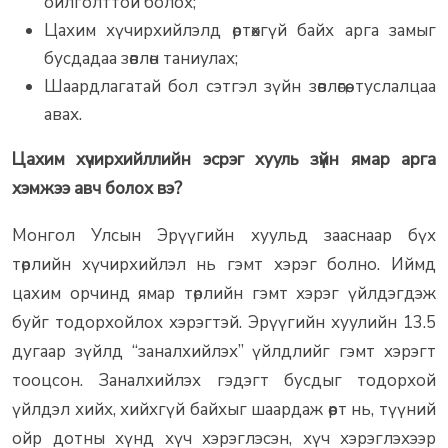
ойлголттой болох;
Цахим хүчирхийлэлд өртөхгүй байх арга замыг
бусдадаа зөвлөн таниулах;
Шаардлагатай бол сэтгэл зүйн зөвлөгөө, туслалцаа
авах.
Цахим хүчирхийллийн эсрэг хууль зүйн ямар арга
хэмжээ авч болох вэ?
Монгол Улсын Эрүүгийн хуульд зааснаар бүх
төрлийн хүчирхийлэл нь гэмт хэрэг болно. Иймд
цахим орчинд ямар төрлийн гэмт хэрэг үйлдэгдэж
буйг тодорхойлох хэрэгтэй. Эрүүгийн хуулийн 13.5
дугаар зүйлд “заналхийлэх” үйлдлийг гэмт хэрэгт
тооцсон. Заналхийлэх гэдэгт бусдыг тодорхой
үйлдэл хийх, хийхгүй байхыг шаардаж өөрт нь, түүний
ойр дотны хүнд хүч хэрэглэсэн, хүч хэрэглэхээр