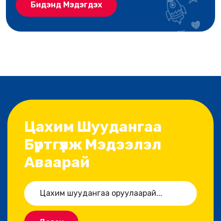
Бидэнд Мэдэгдэх
Цахим Шуудангаа
Бүртгүүлж Мэдээлэл
Аваарай