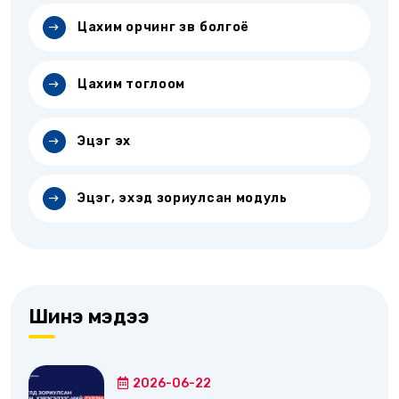
Цахим орчинг зөв болгоё
Цахим тоглоом
Эцэг эх
Эцэг, эхэд зориулсан модуль
Шинэ мэдээ
2026-06-22