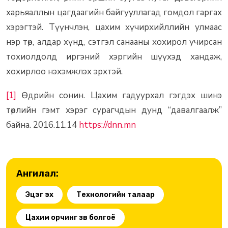
харьяаллын цагдаагийн байгууллагад гомдол гаргах
хэрэгтэй. Түүнчлэн, цахим хүчирхийллийн улмаас
нэр төр, алдар хүнд, сэтгэл санааны хохирол учирсан
тохиолдолд иргэний хэргийн шүүхэд хандаж,
хохирлоо нэхэмжлэх эрхтэй.
[1]
Өдрийн сонин. Цахим гадуурхал гэгдэх шинэ
төрлийн гэмт хэрэг сурагчдын дунд “давалгаалж”
байна. 2016.11.14
https://dnn.mn
Ангилал:
Эцэг эх
Технологийн талаар
Цахим орчинг зөв болгоё