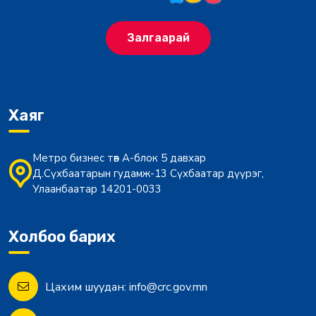
Залгаарай
Хаяг
Метро бизнес төв А-блок 5 давхар
Д.Сүхбаатарын гудамж-13 Сүхбаатар дүүрэг,
Улаанбаатар 14201-0033
Холбоо барих
Цахим шуудан:
info@crc.gov.mn