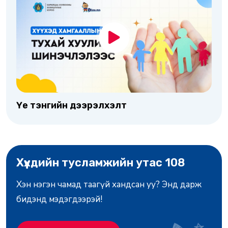
Үе тэнгийн дээрэлхэлт
Хүүхдийн тусламжийн утас 108
Хэн нэгэн чамад таагүй хандсан уу? Энд дарж
бидэнд мэдэгдээрэй!