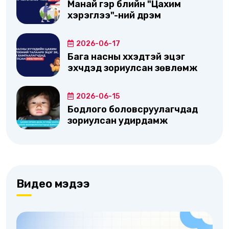
Манай гэр бүлийн "Цахим
хэрэглээ"-ний дүрэм
2026-06-17
Бага насны хүүхэдтэй эцэг
эхчүүдэд зориулсан зөвлөмж
2026-06-15
Бодлого боловсруулагчдад
зориулсан удирдамж
Видео мэдээ