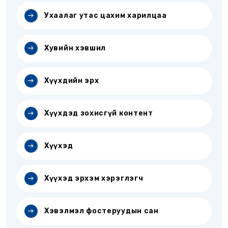
Ухаалаг утас цахим харилцаа
Хувийн хэвшил
Хүүхдийн эрх
Хүүхдэд зохисгүй контент
Хүүхэд
Хүүхэд эрхэм хэрэглэгч
Хэвэлмэл фостеруудын сан