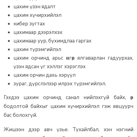
цахим үзэн ядалт
цахим хүчирхийлэл
кибер зугтах
цахимаар дээрэлхэх
цахимаар уур, бухимдлаа гаргах
цахим түрэмгийлэл
цахим орчинд арьс өнгөөр ялгаварлан гадуурхах,
үзэн ядсан үг хэллэг хэрэглэх
цахим орчин дахь хэрүүл
зураг, дүрслэлээр илрэх түрэмгийлэл.
Гэхдээ цахим орчинд санал нийлэхгүй байх, өөр
бодолтой байхыг цахим хүчирхийлэл гэж явцуурч
бас болохгүй.
Жишээн дээр авч үзье. Тухайлбал, хэн нэгний