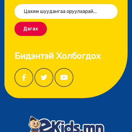
Дагах
Бидэнтэй Холбогдох