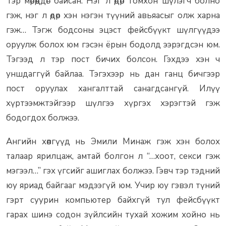
Тэр мөрөөддөг байсан. Нэг л өдөр томхон шүлэгч болно
гэж, нэг л өдөр хэн нэгэн түүний авьяасыг олж харна
гэж… Тэгж бодсоны эцэст фейсбүүкт шүлгүүдээ
оруулж болох юм гэсэн ёрын бодолд ээрэгдсэн юм.
Тэгээд л тэр пост бичих болсон. Гэхдээ хэн ч
уншдаггүй байлаа. Тэгэхээр нь дан ганц бичгээр
пост оруулах хангалттай санагдсангүй. Илүү
хүртээмжтэйгээр шүлгээ хүргэх хэрэгтэй гэж
бодогдох болжээ.
Ангийн хөвгүүд нь Эмили Минаж гэж хэн болох
талаар ярилцаж, амтай болгон л “…хоот, секси гэж
мэгээл…” гэх үгсийг ашиглах болжээ. Гэвч тэр тэдний
юу яриад байгааг мэдээгүй юм. Учир юу гэвэл түний
гэрт суурин компьютер байхгүй тул фейсбүүкт
гарах шинэ содон зүйлсийн тухай хожим хойно нь