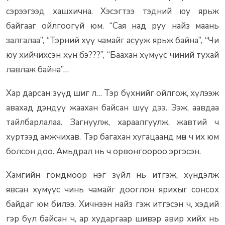
сэрээгээд хашхична. Хэсэгтээ тэдний юу ярьж
байгааг ойлгоогүй юм. “Сая над руу найз маань
залгалаа”, “Тэрний хүү чамайг асууж ярьж байна”, “Чи
юу хийчихсэн хүн бэ???”, “Баахан хүмүүс чиний тухай
лавлаж байна”…
Хар дарсан зүүд шиг л… Тэр бүхнийг ойлгож, хүлээж
авахад дэндүү жаахан байсан шүү дээ. Ээж, аавдаа
тайлбарлалаа. Загнуулж, хараалгуулж, жавтий ч
хүртээд амжчихав. Тэр багахан хугацаанд мөн ч их юм
болсон доо. Амьдрал нь ч орвонгоороо эргэсэн.
Хамгийн гомдмоор нэг зүйл нь итгэж, хүндэлж
явсан хүмүүс чинь чамайг дооглон ярихыг сонсох
байдаг юм билээ. Хичнээн найз гэж итгэсэн ч, хэдий
гэр бүл байсан ч, ар хударгаар шивэр авир хийх нь