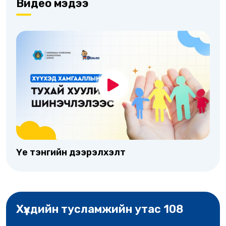
Видео мэдээ
Үе тэнгийн дээрэлхэлт
Хүүхдийн тусламжийн утас 108