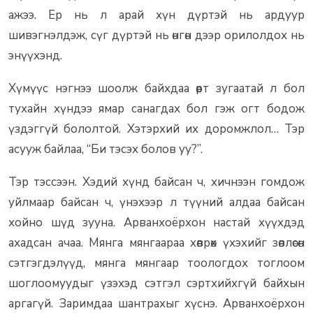
ажээ. Ер нь л арай хүн дүртэй нь ардуур
шивэгнэлдэж, сүг дүртэй нь өнгөн дээр орилолдох нь
энүүхэнд.
Хүмүүс нэгнээ шоолж байхдаа өөрт зугаатай л бол
тухайн хүндээ ямар санагдах бол гэж огт бодож
үздэггүй бололтой. Хэтэрхий их доромжлол… Тэр
асууж байлаа, “Би тэсэх болов уу?”.
Тэр тэссээн. Хэдий хүнд байсан ч, хичнээн гомдож
уйлмаар байсан ч, үнэхээр л түүний алдаа байсан
хойно шүд зууна. Арванхоёрхон настай хүүхдэд
ахадсан ачаа. Мянга мянгаараа хөврөх үхэхийг зөвлөсөн
сэтгэгдэлүүд, мянга мянгаар тоологдох тоглоом
шоглоомуудыг үзэхэд сэтгэл сэртхийхгүй байхын
аргагүй. Заримдаа шантрахыг хүснэ. Арванхоёрхон