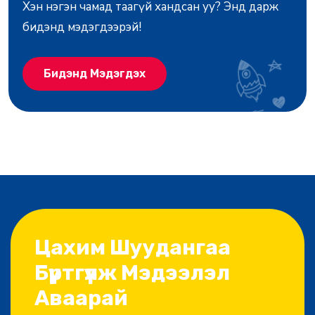
Хэн нэгэн чамад таагүй хандсан уу? Энд дарж
бидэнд мэдэгдээрэй!
Бидэнд Мэдэгдэх
Цахим Шуудангаа
Бүртгүүлж Мэдээлэл
Аваарай