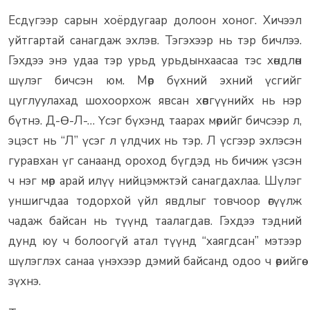
Есдүгээр сарын хоёрдугаар долоон хоног. Хичээл
уйтгартай санагдаж эхлэв. Тэгэхээр нь тэр бичлээ.
Гэхдээ энэ удаа тэр урьд урьдынхаасаа тэс хөндлөн
шүлэг бичсэн юм. Мөр бүхний эхний үсгийг
цуглуулахад шохоорхож явсан хөвгүүнийх нь нэр
бүтнэ. Д-Ө-Л-… Үсэг бүхэнд таарах мөрийг бичсээр л,
эцэст нь “Л” үсэг л үлдчих нь тэр. Л үсгээр эхлэсэн
гуравхан үг санаанд ороход бүгдэд нь бичиж үзсэн
ч нэг мөр арай илүү нийцэмжтэй санагдахлаа. Шүлэг
уншигчдаа тодорхой үйл явдлыг товчоор өгүүлж
чадаж байсан нь түүнд таалагдав. Гэхдээ тэдний
дунд юу ч болоогүй атал түүнд “хаягдсан” мэтээр
шүлэглэх санаа үнэхээр дэмий байсанд одоо ч өөрийгөө
зүхнэ.