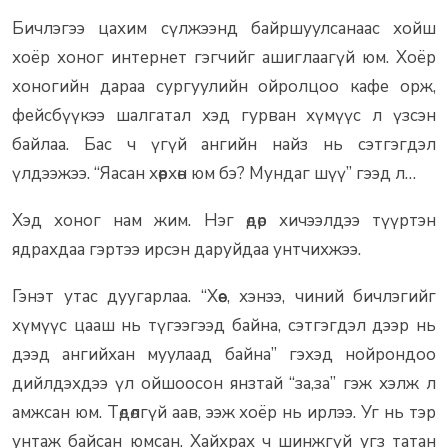
Бичлэгээ цахим сүлжээнд байршуулсанаас хойш
хоёр хоног интернет гэгчийг ашиглаагүй юм. Хоёр
хоногийн дараа сургуулийн ойролцоо кафе орж,
фейсбүүкээ шалгатал хэд гурван хүмүүс л үзсэн
байлаа. Бас ч үгүй ангийн найз нь сэтгэгдэл
үлдээжээ. “Яасан хөөрхөн юм бэ? Мундаг шүү” гээд л…
Хэд хоног нам жим. Нэг өдөр хичээлдээ түүртэн
ядрахдаа гэртээ ирсэн даруйдаа унтчихжээ.
Гэнэт утас дуугарлаа. “Хөөе, хэнээ, чиний бичлэгийг
хүмүүс цааш нь түгээгээд байна, сэтгэгдэл дээр нь
дээд ангийхан муулаад байна” гэхэд нойрондоо
дийлдэхдээ үл ойшоосон янзтай “за,за” гэж хэлж л
амжсан юм. Төдөлгүй аав, ээж хоёр нь ирлээ. Уг нь тэр
унтаж байсан юмсан. Хайхрах ч шинжгүй угз татан