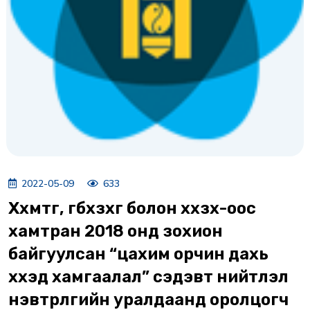
2022-05-09
633
Ххмтг, гбхзхг болон ххзх-оос
хамтран 2018 онд зохион
байгуулсан “цахим орчин дахь
хүүхэд хамгаалал” сэдэвт нийтлэл
нэвтрүүлгийн уралдаанд оролцогч