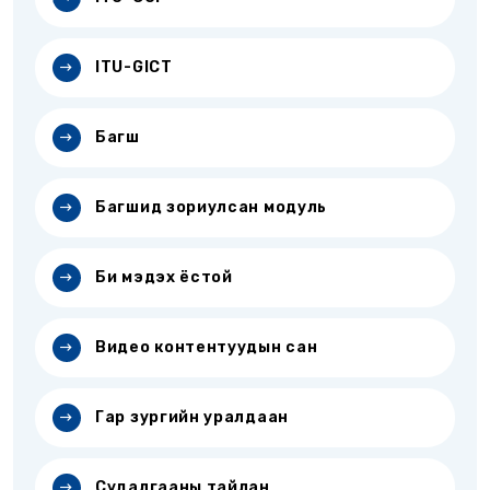
ITU-GICT
Багш
Багшид зориулсан модуль
Би мэдэх ёстой
Видео контентуудын сан
Гар зургийн уралдаан
Судалгааны тайлан