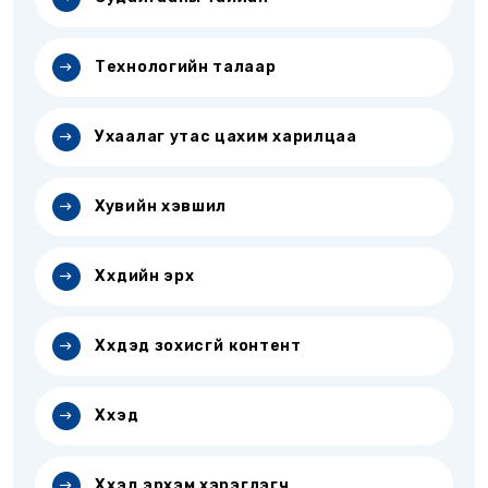
Технологийн талаар
Ухаалаг утас цахим харилцаа
Хувийн хэвшил
Хүүхдийн эрх
Хүүхдэд зохисгүй контент
Хүүхэд
Хүүхэд эрхэм хэрэглэгч