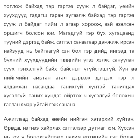
тоглож байхад тэр гэртээ сууж л байдаг, үеийн
хүүхдүүд гадагш гаран зугаалж байхад тэр гэртээ
сууж л байдаг тийм л агаар хороож, зай эзэлсэн
оршигч болсон юм. Магадгүй тэр бүх хугацаанд
түүний дэргэд байж, сэтгэл санаагаар дэмжиж ирсэн
найзууд нь байгаагүй сэн бол тэр өдийд ингээд та
бүхний хүүхдүүдийн төлөө өөрийн үгээ хэлж, сануулан
суух тэнхэлгүй байх байсныг үгүйсгэшгүй. Хүн өөрөө
нийгмийн амьтан атал дэрвэж дэгдэх тэр л
ялдамхан насандаа танихгүй хүнтэй танилцах
хүсэлгүй, таних хүндээ ойртох ч хүсэлгүй болохын
гаслан ямар уйтай гэж санана.
Ажиглаад байхад өнөөгийн нийгэм хэтэрхий хүйтэн.
Өрөвдөх, нэгнээ хайрлах сэтгэлээр дутмаг юм. Хүссэн
нь юу ч бодохгүйгэээр цахим ертөнцийн сүг болж,