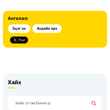
Ангилал:
Эцэг эх
Хүүхдийн эрх
Хайх