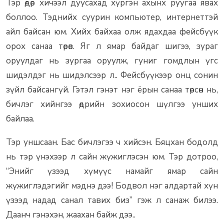
Тэр өдөр хичээл дуусахад хүргэн ахынх руугаа явах
боллоо. Тэднийх суурин компьютер, интернеттэй
айл байсан юм. Хийх байхаа олж ядахдаа фейсбүүк
орох санаа төрөв. Яг л ямар байдаг шигээ, зураг
оруулдаг нь зургаа оруулж, гуниг гомдлын үгс
шидэлдэг нь шидэлсээр л.. Фейсбүүкээр онц сонин
зүйл байсангүй. Гэтэл гэнэт нэг ёрын санаа төрсөн нь,
бичлэг хийнгээ өдрийн зохиосон шүлгээ унших
байлаа.
Тэр уншсаан. Бас бичлэгээ ч хийсэн. Бяцхан бодолд
нь тэр үнэхээр л сайн жүжиглэсэн юм. Тэр дотроо,
“Энийг үзээд хүмүүс намайг ямар сайн
жүжиглэдэгийг мэднэ дээ! Бодвол нэг алдартай хүн
үзээд надад санал тавих биз” гэж л санаж билээ.
Даанч гэнэхэн, жаахан байж дээ..