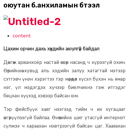
оюутан б.анхиламын бүтээл
content
Цахим орчин дахь хүүхдийн аюулгүй байдал
Дөнгөж арванхоёр настай өсвөр насанд ч хүрээгүй охин.
Өөрийнхөө хувьд аль хэдийн залуу хатагтай мэтээр
сэтгэвч үнэн хэрэгтээ тэр мөрөөдөл хүсэл бүхэн нь ямар
нэг, үл мэдэгдэх хүчээр биелчихнэ гэж итгэдэг
бяцхан хүүхэд хэвээр байсан юм.
Тэр фейсбүүк хаяг нээгээд тийм ч их хугацааг
өнгөрүүлээгүй байлаа. Өнөөгийнх шиг утасгүй интернэт
сүлжээ ч хараахан нэвтрээгүй байсан цаг. Хааяахан