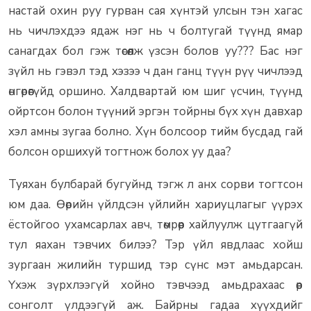
настай охин руу гурван сая хүнтэй улсын тэн хагас
нь чичлэхдээ ядаж нэг нь ч болтугай түүнд ямар
санагдах бол гэж төсөөлж үзсэн болов уу??? Бас нэг
зүйл нь гэвэл тэд хэзээ ч дан ганц түүн рүү чичлээд
өнгөрөөгүйд оршино. Халдвартай юм шиг үсчин, түүнд
ойртсон болон түүний эргэн тойрны бүх хүн давхар
хэл амны зугаа болно. Хүн болсоор тийм бусдад гай
болсон оршихуй тогтнож болох уу даа?
Туяхан булбарай бугуйнд тэгж л анх сорви тогтсон
юм даа. Өөрийн үйлдсэн үйлийн хариуцлагыг үүрэх
ёстойгоо ухамсарлах авч, төмрөөр хайлуулж цутгаагүй
тул яахан тэвчих билээ? Тэр үйл явдлаас хойш
зургаан жилийн туршид тэр сүнс мэт амьдарсан.
Үхэж зүрхлээгүй хойно тэвчээд амьдрахаас өөр
сонголт үлдээгүй аж. Байрны гадаа хүүхдийг