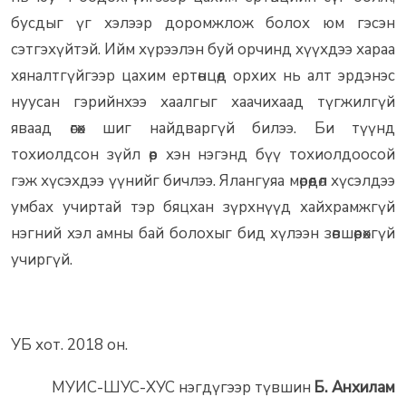
бусдыг үг хэлээр доромжлож болох юм гэсэн
сэтгэхүйтэй. Ийм хүрээлэн буй орчинд хүүхдээ хараа
хяналтгүйгээр цахим ертөнцөд орхих нь алт эрдэнэс
нуусан гэрийнхээ хаалгыг хаачихаад түгжилгүй
яваад өгөх шиг найдваргүй билээ. Би түүнд
тохиолдсон зүйл өөр хэн нэгэнд бүү тохиолдоосой
гэж хүсэхдээ үүнийг бичлээ. Ялангуяа мөрөөдөл хүсэлдээ
умбах учиртай тэр бяцхан зүрхнүүд хайхрамжгүй
нэгний хэл амны бай болохыг бид хүлээн зөвшөөрөхгүй
учиргүй.
УБ хот. 2018 он.
МУИС-ШУС-ХУС нэгдүгээр түвшин
Б. Анхилам