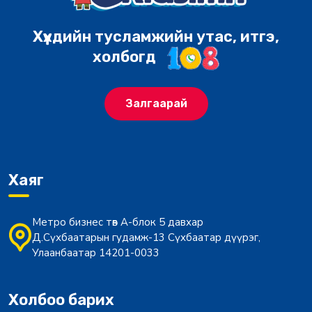
Хүүхдийн тусламжийн утас, итгэ,
холбогд
Залгаарай
Хаяг
Метро бизнес төв А-блок 5 давхар
Д.Сүхбаатарын гудамж-13 Сүхбаатар дүүрэг,
Улаанбаатар 14201-0033
Холбоо барих