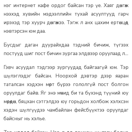
нэг интернет кафе ордог байсан тэр үе. Хаяг дөнгөж
нээхэд хувийн мэдээллийн тухай асуултууд гарч
ирэхэд тэр хуурч дөнгөжээ. Тэгж л анх цахим ертөнцөд
нэвтэрсэн юм даа.
Бусдыг даган дуурайхдаа тэдний бичиж, түгээх
постууд шиг пост бичин зургаа элдвээр оруулаад л…
Гэвч асуудал тэдгээр зургуудад байгаагүй юм. Тэр
шүлэглэдэг байсан. Ноорхой дэвтэр дээр яаран
таталсан хэдхэн мөрт бүрээ гололгүй пост болгон
оруулдаг байв. Яг энэ мөчид би та бүхэнд түүний юу
мөрөөдөн, бяцхан сэтгэлдээ юу горьдон холбож хэлхсэн
хэдэн шүлгүүдээ чамбайлан фейсбүүктээ оруулдаг
байсныг нь хэлье.