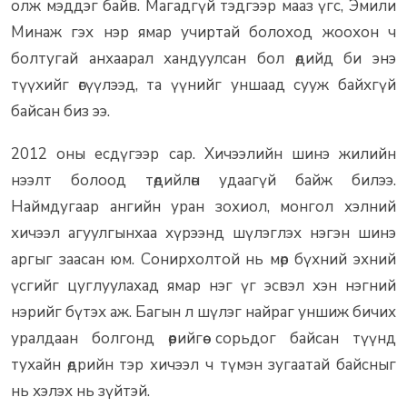
олж мэддэг байв. Магадгүй тэдгээр мааз үгс, Эмили
Минаж гэх нэр ямар учиртай болоход жоохон ч
болтугай анхаарал хандуулсан бол өдийд би энэ
түүхийг өгүүлээд, та үүнийг уншаад сууж байхгүй
байсан биз ээ.
2012 оны есдүгээр сар. Хичээлийн шинэ жилийн
нээлт болоод төдийлөн удаагүй байж билээ.
Наймдугаар ангийн уран зохиол, монгол хэлний
хичээл агуулгынхаа хүрээнд шүлэглэх нэгэн шинэ
аргыг заасан юм. Сонирхолтой нь мөр бүхний эхний
үсгийг цуглуулахад ямар нэг үг эсвэл хэн нэгний
нэрийг бүтэх аж. Багын л шүлэг найраг уншиж бичих
уралдаан болгонд өөрийгөө сорьдог байсан түүнд
тухайн өдрийн тэр хичээл ч түмэн зугаатай байсныг
нь хэлэх нь зүйтэй.