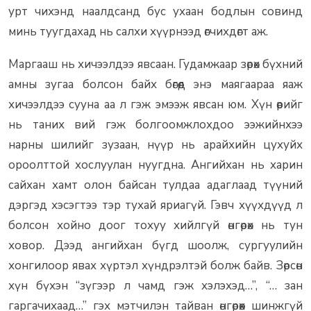
урт чихэнд наалдсанд бус ухаан бодлын совинд
минь туугдахад нь салхи хүүрнээд өгчихдөгт аж.
Маргааш нь хичээлдээ явсаан. Гудамжаар зөрөх бүхний
амны зугаа болсон байх бөгөөд энэ маягаараа яаж
хичээлдээ сууна аа л гэж эмээж явсан юм. Хүн өөрийг
нь таних вий гэж болгоомжлохдоо ээжийнхээ
нарны шилийг зузаан, нүүр нь арайхийн цухуйх
ороолттой хослуулан нуугдна. Ангийхан нь харин
сайхан хамт олон байсан тулдаа адаглаад түүний
дэргэд хэсэгтээ тэр тухай яриагүй. Гэвч хүүхдүүд л
болсон хойно доог тохуу хийлгүй өнгөрөх нь тун
ховор. Дээд ангийхан бүгд шоолж, сургуулийн
хонгилоор явах хүртэл хүндрэлтэй болж байв. Зөрсөн
хүн бүхэн “зүгээр л чамд гэж хэлэхэд…”, “… зан
гаргачихаад…” гэх мэтчилэн тайван өнгөрөөх шинжгүй