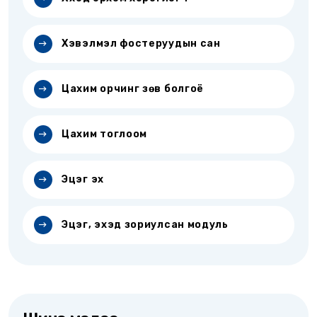
Хэвэлмэл фостеруудын сан
Цахим орчинг зөв болгоё
Цахим тоглоом
Эцэг эх
Эцэг, эхэд зориулсан модуль