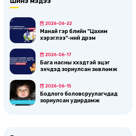
Шинэ мэдээ
2026-06-22
Манай гэр бүлийн "Цахим
хэрэглээ"-ний дүрэм
2026-06-17
Бага насны хүүхэдтэй эцэг
эхчүүдэд зориулсан зөвлөмж
2026-06-15
Бодлого боловсруулагчдад
зориулсан удирдамж