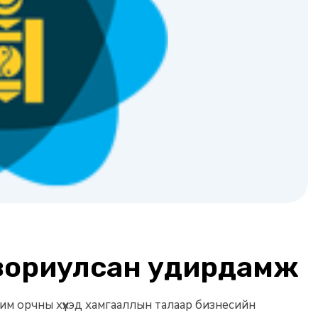
зориулсан удирдамж
м орчны хүүхэд хамгааллын талаар бизнесийн