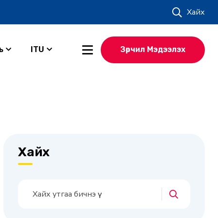
Хайх
ь
ITU
Зөрчил Мэдээлэх
Хайх