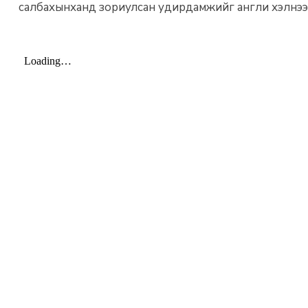
салбахынханд зориулсан удирдамжийг англи хэлнээс