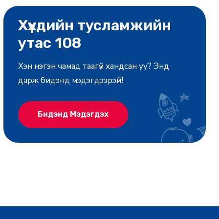
Хүүхдийн тусламжийн
утас 108
Хэн нэгэн чамад таагүй хандсан уу? Энд
дарж бидэнд мэдэгдээрэй!
Бидэнд Мэдэгдэх