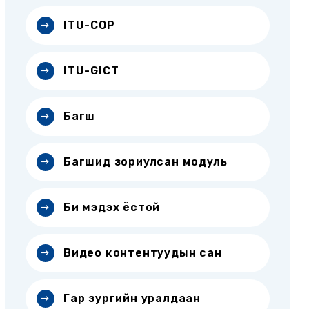
ITU-COP
ITU-GICT
Багш
Багшид зориулсан модуль
Би мэдэх ёстой
Видео контентуудын сан
Гар зургийн уралдаан