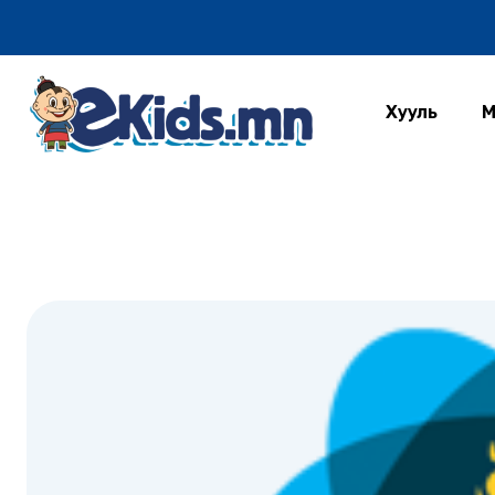
Хууль
М