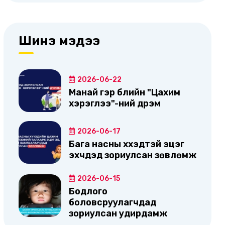
Шинэ мэдээ
2026-06-22
Манай гэр бүлийн "Цахим
хэрэглээ"-ний дүрэм
2026-06-17
Бага насны хүүхэдтэй эцэг
эхчүүдэд зориулсан зөвлөмж
2026-06-15
Бодлого
боловсруулагчдад
зориулсан удирдамж