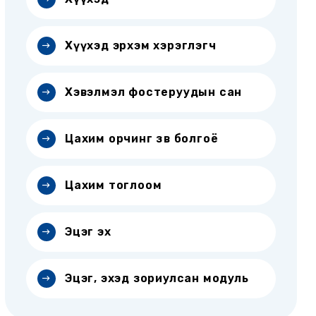
Хүүхэд эрхэм хэрэглэгч
Хэвэлмэл фостеруудын сан
Цахим орчинг зөв болгоё
Цахим тоглоом
Эцэг эх
Эцэг, эхэд зориулсан модуль