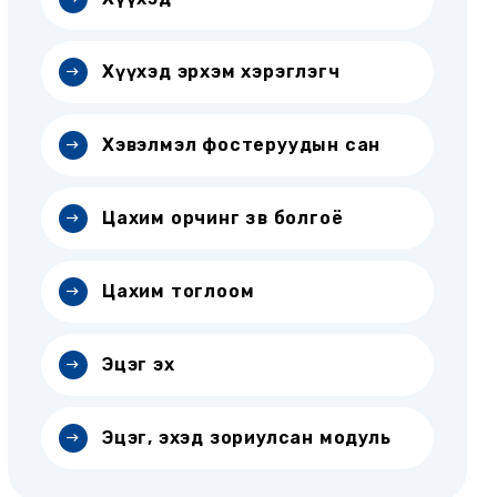
Хүүхэд эрхэм хэрэглэгч
Хэвэлмэл фостеруудын сан
Цахим орчинг зөв болгоё
Цахим тоглоом
Эцэг эх
Эцэг, эхэд зориулсан модуль