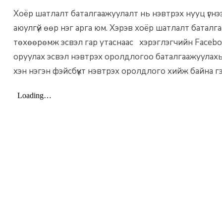
Хоёр шатлалт баталгаажуулалт нь нэвтрэх нууц үгнээ
аюулгүй өөр нэг арга юм. Хэрэв хоёр шатлалт баталга
төхөөрөмж эсвэл гар утаснаас хэрэглэгчийн Faceboo
оруулах эсвэл нэвтрэх оролдлогоо баталгаажуулахыг 
хэн нэгэн фэйсбүүкт нэвтрэх оролдлого хийж байна г