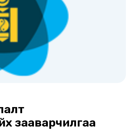
лалт
йх зааварчилгаа