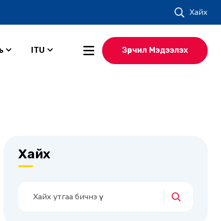
Хайх
ь
ITU
Зөрчил Мэдээлэх
Хайх