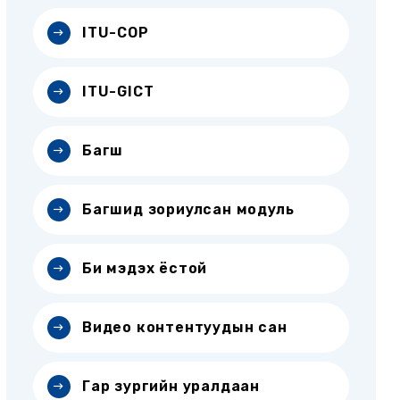
ITU-COP
ITU-GICT
Багш
Багшид зориулсан модуль
Би мэдэх ёстой
Видео контентуудын сан
Гар зургийн уралдаан