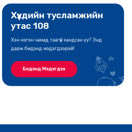
Хүүхдийн тусламжийн
утас 108
Хэн нэгэн чамад таагүй хандсан уу? Энд
дарж бидэнд мэдэгдээрэй!
Бидэнд Мэдэгдэх