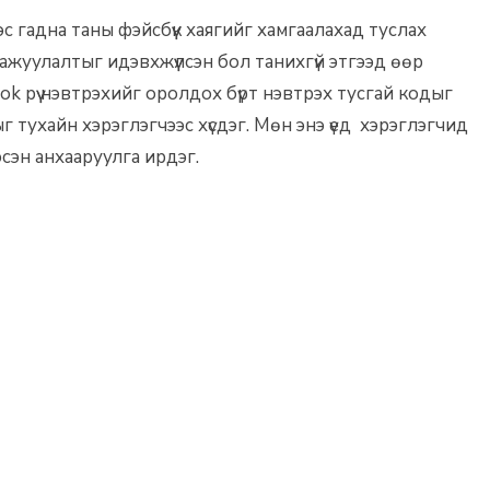
с гадна таны фэйсбүүк хаягийг хамгаалахад туслах
ажуулалтыг идэвхжүүлсэн бол танихгүй этгээд өөр
k рүү нэвтрэхийг оролдох бүрт нэвтрэх тусгай кодыг
тухайн хэрэглэгчээс хүсдэг. Мөн энэ үед хэрэглэгчид
эсэн анхааруулга ирдэг.