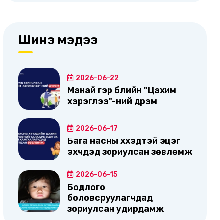
Шинэ мэдээ
2026-06-22
Манай гэр бүлийн "Цахим
хэрэглээ"-ний дүрэм
2026-06-17
Бага насны хүүхэдтэй эцэг
эхчүүдэд зориулсан зөвлөмж
2026-06-15
Бодлого
боловсруулагчдад
зориулсан удирдамж