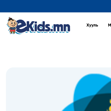
Хууль
М