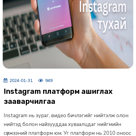
2024-01-31
949
Instagram платформ ашиглах
зааварчилгаа
Instagram нь зураг, видео бичлэгийг нийтэлж олон
нийтэд болон найзууддаа хуваалцдаг нийгмийн
сүлжээний платформ юм. Уг платформ нь 2010 оноос