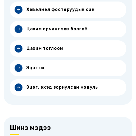
Хэвэлмэл фостеруудын сан
Цахим орчинг зөв болгоё
Цахим тоглоом
Эцэг эх
Эцэг, эхэд зориулсан модуль
Шинэ мэдээ