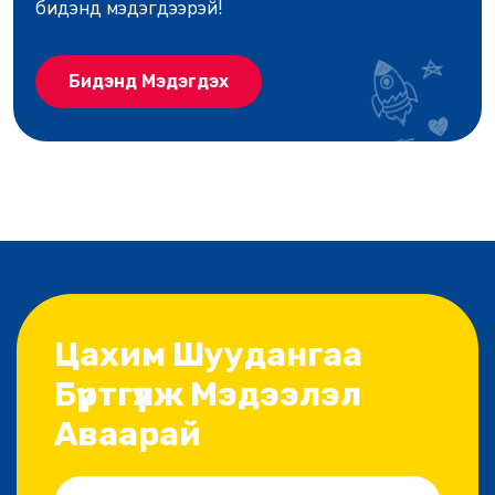
бидэнд мэдэгдээрэй!
Бидэнд Мэдэгдэх
Цахим Шуудангаа
Бүртгүүлж Мэдээлэл
Аваарай