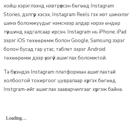
хойш хэрэглээнд нэвтрүүлсэн бөгөөд Instagram
Stories, дэлгүүр хэсэх, Instagram Reels гэх мэт шинэлэг
шинэ боломжуудыг нэмснээр алдар нэрээ өндөр
түвшинд хадгалсаар ирсэн. Instagram нь iPhone, iPad
зэрэг iOS төхөөрөмж болон Google, Samsung зэрэг
болон бусад гар утас, таблет зэрэг Android
төхөөрөмж дээр үнэгүй ашиглах боломжтой.
Та бүхэндээ Instagram платформын ашиглахтай
холбоотой тохиргоог цувралаар хүргэх бөгөөд
Instgram-ийг ашиглах зааварчилгааг хүргэж байна.