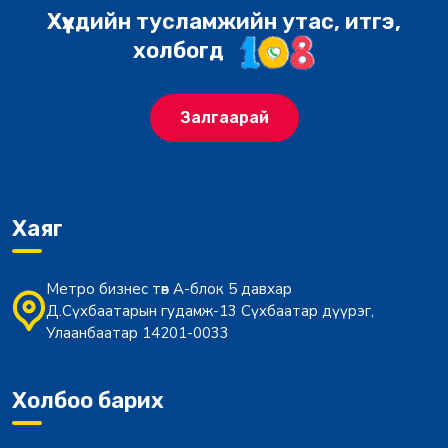
Хүүхдийн тусламжийн утас, итгэ,
холбогд
Залгаарай
Хаяг
Метро бизнес төв А-блок 5 давхар
Д.Сүхбаатарын гудамж-13 Сүхбаатар дүүрэг,
Улаанбаатар 14201-0033
Холбоо барих