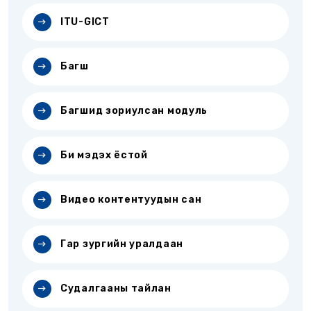
ITU-GICT
Багш
Багшид зориулсан модуль
Би мэдэх ёстой
Видео контентуудын сан
Гар зургийн уралдаан
Судалгааны тайлан