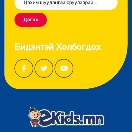
Дагах
Бидэнтэй Холбогдох