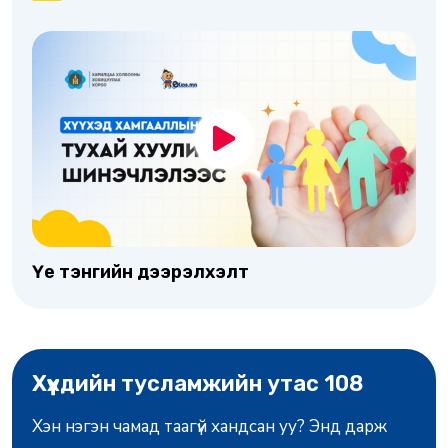
Үе тэнгийн дээрэлхэлт
Хүүхдийн тусламжийн утас 108
Хэн нэгэн чамад таагүй хандсан уу? Энд дарж