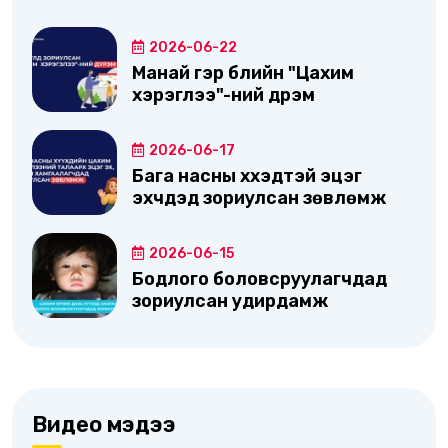
2026-06-22
Манай гэр бүлийн "Цахим
хэрэглээ"-ний дүрэм
2026-06-17
Бага насны хүүхэдтэй эцэг
эхчүүдэд зориулсан зөвлөмж
2026-06-15
Бодлого боловсруулагчдад
зориулсан удирдамж
Видео мэдээ