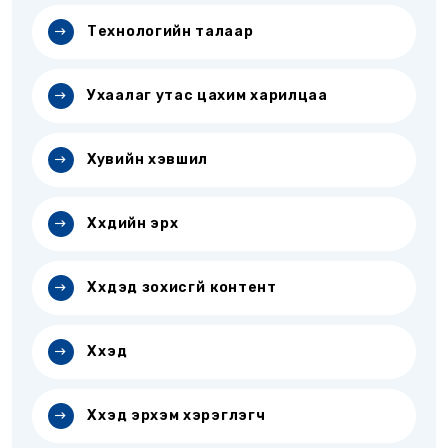
Технологийн талаар
Ухаалаг утас цахим харилцаа
Хувийн хэвшил
Хүүхдийн эрх
Хүүхдэд зохисгүй контент
Хүүхэд
Хүүхэд эрхэм хэрэглэгч