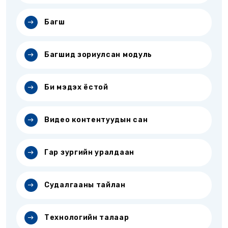
Багш
Багшид зориулсан модуль
Би мэдэх ёстой
Видео контентуудын сан
Гар зургийн уралдаан
Судалгааны тайлан
Технологийн талаар