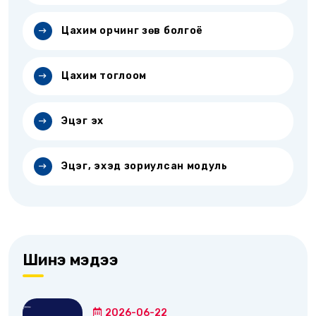
Цахим орчинг зөв болгоё
Цахим тоглоом
Эцэг эх
Эцэг, эхэд зориулсан модуль
Шинэ мэдээ
2026-06-22