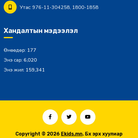
Утас:
976-11-304258, 1800-1858
Хандалтын мэдээлэл
Өнөөдөр:
177
Энэ сар:
6,020
Энэ жил:
159,341
Copyright © 2026
Ekids.mn
. Бүх эрх хуулиар