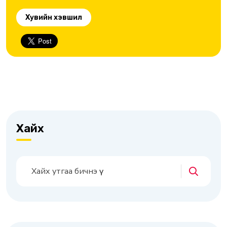
Хувийн хэвшил
Хайх