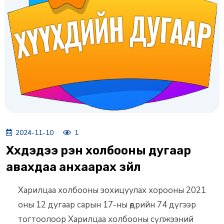
2024-11-10
1
Хүүхдэдээ үүрэн холбооны дугаар
авахдаа анхаарах зүйл
Харилцаа холбооны зохицуулах хорооны 2021
оны 12 дугаар сарын 17-ны өдрийн 74 дүгээр
тогтоолоор Харилцаа холбооны сүлжээний