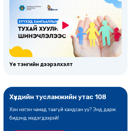
Үе тэнгийн дээрэлхэлт
Хүүхдийн тусламжийн утас 108
Хэн нэгэн чамад таагүй хандсан уу? Энд дарж
бидэнд мэдэгдээрэй!