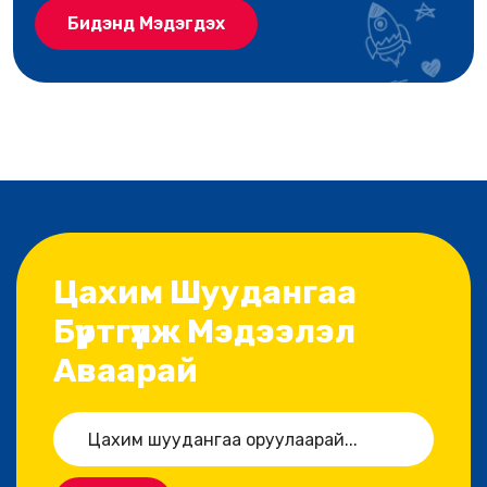
Бидэнд Мэдэгдэх
Цахим Шуудангаа
Бүртгүүлж Мэдээлэл
Аваарай