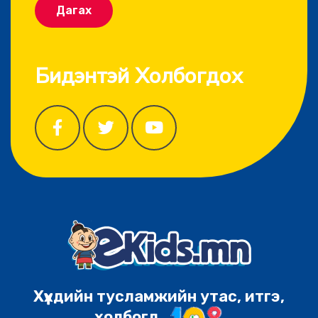
Дагах
Бидэнтэй Холбогдох
Хүүхдийн тусламжийн утас, итгэ,
холбогд