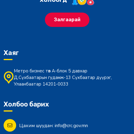
Залгаарай
Хаяг
Метро бизнес төв А-блок 5 давхар
Д.Сүхбаатарын гудамж-13 Сүхбаатар дүүрэг,
Улаанбаатар 14201-0033
Холбоо барих
Цахим шуудан:
info@crc.gov.mn