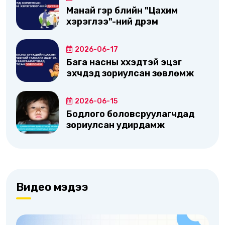
Манай гэр бүлийн "Цахим
хэрэглээ"-ний дүрэм
2026-06-17
Бага насны хүүхэдтэй эцэг
эхчүүдэд зориулсан зөвлөмж
2026-06-15
Бодлого боловсруулагчдад
зориулсан удирдамж
Видео мэдээ