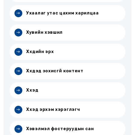
Ухаалаг утас цахим харилцаа
Хувийн хэвшил
Хүүхдийн эрх
Хүүхдэд зохисгүй контент
Хүүхэд
Хүүхэд эрхэм хэрэглэгч
Хэвэлмэл фостеруудын сан