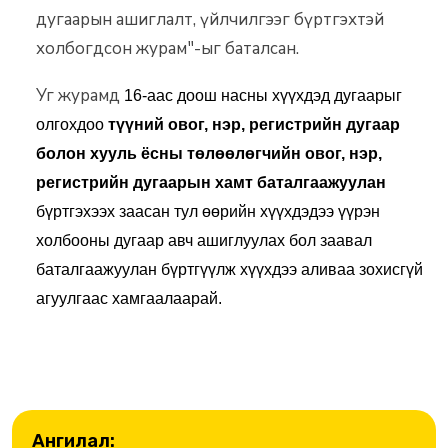
дугаарын ашиглалт, үйлчилгээг бүртгэхтэй
холбогдсон журам"-ыг баталсан.
Уг журамд
16-аас доош насны хүүхдэд
дугаарыг
олгохдоо
түүний овог, нэр, регистрийн дугаар
болон хууль ёсны төлөөлөгчийн овог, нэр,
регистрийн дугаарын хамт
баталгаажуулан
бүртгэхээх заасан тул өөрийн хүүхдэдээ үүрэн
холбооны дугаар авч ашиглуулах бол заавал
баталгаажуулан бүртгүүлж хүүхдээ аливаа зохисгүй
агуулгаас хамгаалаарай.
Ангилал: