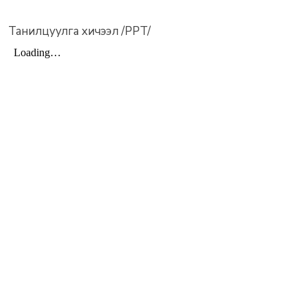
Танилцуулга хичээл /PPT/