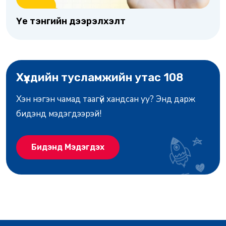
Үе тэнгийн дээрэлхэлт
Хүүхдийн тусламжийн утас 108
Хэн нэгэн чамад таагүй хандсан уу? Энд дарж
бидэнд мэдэгдээрэй!
Бидэнд Мэдэгдэх