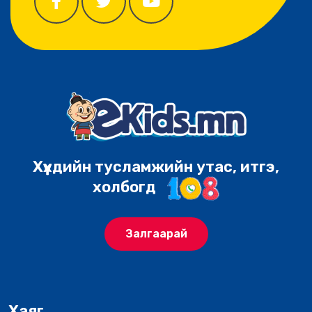
Хүүхдийн тусламжийн утас, итгэ,
холбогд
Залгаарай
Хаяг