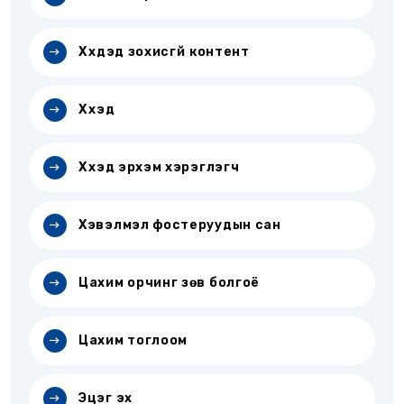
Хүүхдэд зохисгүй контент
Хүүхэд
Хүүхэд эрхэм хэрэглэгч
Хэвэлмэл фостеруудын сан
Цахим орчинг зөв болгоё
Цахим тоглоом
Эцэг эх