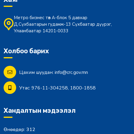
Метро бизнес төв А-блок 5 давхар
Д.Сүхбаатарын гудамж-13 Сүхбаатар дүүрэг,
Улаанбаатар 14201-0033
Холбоо барих
Цахим шуудан:
info@crc.gov.mn
Утас:
976-11-304258, 1800-1858
Хандалтын мэдээлэл
Өнөөдөр:
312