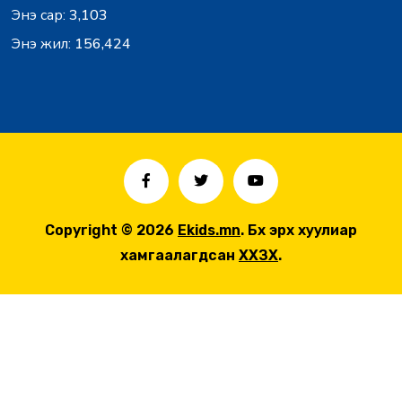
Энэ сар:
3,103
Энэ жил:
156,424
Copyright © 2026
Ekids.mn
. Бүх эрх хуулиар
хамгаалагдсан
ХХЗХ
.