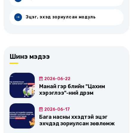
Эцэг, эхэд зориулсан модуль
Шинэ мэдээ
2026-06-22
Манай гэр бүлийн "Цахим
хэрэглээ"-ний дүрэм
2026-06-17
Бага насны хүүхэдтэй эцэг
эхчүүдэд зориулсан зөвлөмж