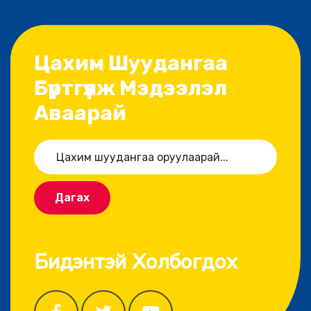
Цахим Шуудангаа
Бүртгүүлж Мэдээлэл
Аваарай
Дагах
Бидэнтэй Холбогдох