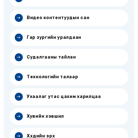
Видео контентуудын сан
Гар зургийн уралдаан
Судалгааны тайлан
Технологийн талаар
Ухаалаг утас цахим харилцаа
Хувийн хэвшил
Хүүхдийн эрх