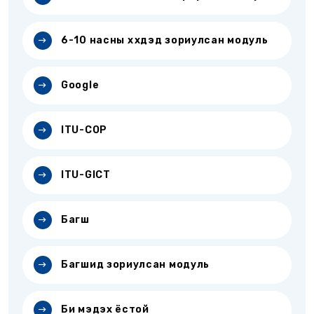
6-10 насны хүүхдэд зориулсан модуль
Google
ITU-COP
ITU-GICT
Багш
Багшид зориулсан модуль
Би мэдэх ёстой