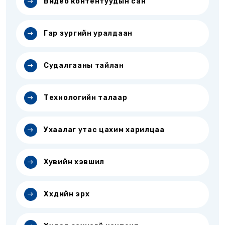
Видео контентуудын сан
Гар зургийн уралдаан
Судалгааны тайлан
Технологийн талаар
Ухаалаг утас цахим харилцаа
Хувийн хэвшил
Хүүхдийн эрх