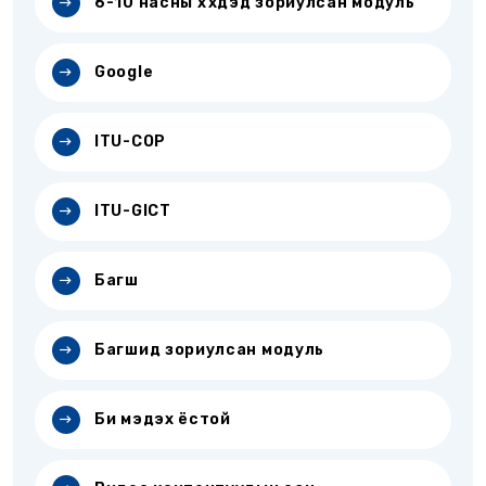
6-10 насны хүүхдэд зориулсан модуль
Google
ITU-COP
ITU-GICT
Багш
Багшид зориулсан модуль
Би мэдэх ёстой