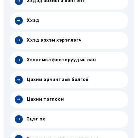
Хүүхдэд зохисгүй контент
Хүүхэд
Хүүхэд эрхэм хэрэглэгч
Хэвэлмэл фостеруудын сан
Цахим орчинг зөв болгоё
Цахим тоглоом
Эцэг эх