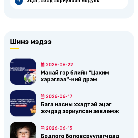
Эцэг, эхэд зориулсан модуль
Шинэ мэдээ
2026-06-22
Манай гэр бүлийн "Цахим
хэрэглээ"-ний дүрэм
2026-06-17
Бага насны хүүхэдтэй эцэг
эхчүүдэд зориулсан зөвлөмж
2026-06-15
Бодлого боловсруулагчдад