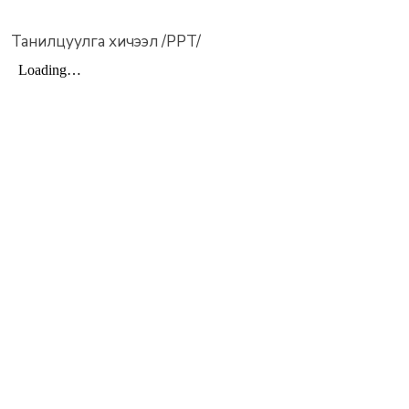
Танилцуулга хичээл /PPT/