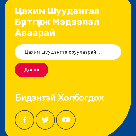
Цахим Шуудангаа
Бүртгүүлж Мэдээлэл
Аваарай
Дагах
Бидэнтэй Холбогдох