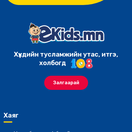
Хүүхдийн тусламжийн утас, итгэ,
холбогд
Залгаарай
Хаяг