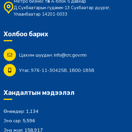
Метро бизнес төв А-блок 5 давхар
Д.Сүхбаатарын гудамж-13 Сүхбаатар дүүрэг,
Улаанбаатар 14201-0033
Холбоо барих
Цахим шуудан:
info@crc.gov.mn
Утас:
976-11-304258, 1800-1858
Хандалтын мэдээлэл
Өнөөдөр:
1,134
Энэ сар:
5,596
Энэ жил:
158,917