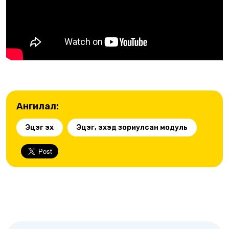
Ангилал:
Эцэг эх
Эцэг, эхэд зориулсан модуль