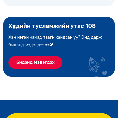
Хүүхдийн тусламжийн утас 108
Хэн нэгэн чамад таагүй хандсан уу? Энд дарж
бидэнд мэдэгдээрэй!
Бидэнд Мэдэгдэх