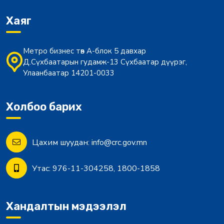
Хаяг
Метро бизнес төв А-блок 5 давхар
Д.Сүхбаатарын гудамж-13 Сүхбаатар дүүрэг,
Улаанбаатар 14201-0033
Холбоо барих
Цахим шуудан:
info@crc.gov.mn
Утас:
976-11-304258, 1800-1858
Хандалтын мэдээлэл