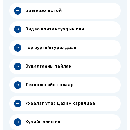
Би мэдэх ёстой
Видео контентуудын сан
Гар зургийн уралдаан
Судалгааны тайлан
Технологийн талаар
Ухаалаг утас цахим харилцаа
Хувийн хэвшил