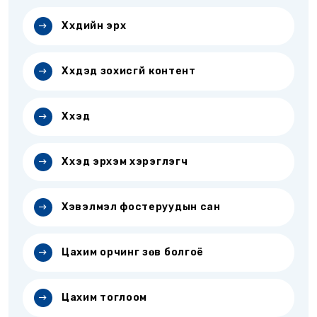
Хүүхдийн эрх
Хүүхдэд зохисгүй контент
Хүүхэд
Хүүхэд эрхэм хэрэглэгч
Хэвэлмэл фостеруудын сан
Цахим орчинг зөв болгоё
Цахим тоглоом