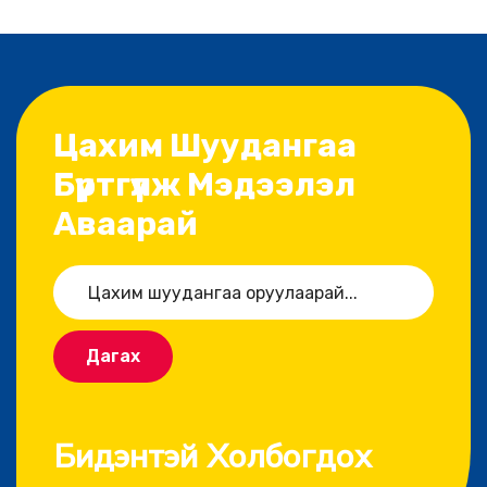
Цахим Шуудангаа
Бүртгүүлж Мэдээлэл
Аваарай
Дагах
Бидэнтэй Холбогдох