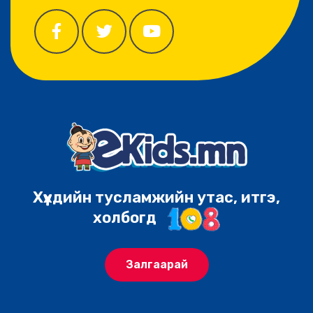
Хүүхдийн тусламжийн утас, итгэ,
холбогд
Залгаарай