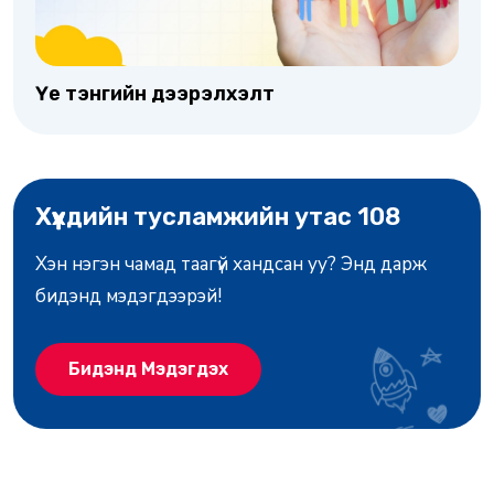
Үе тэнгийн дээрэлхэлт
Хүүхдийн тусламжийн утас 108
Хэн нэгэн чамад таагүй хандсан уу? Энд дарж
бидэнд мэдэгдээрэй!
Бидэнд Мэдэгдэх