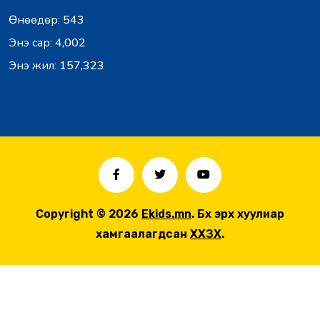
Өнөөдөр:
543
Энэ сар:
4,002
Энэ жил:
157,323
Copyright © 2026
Ekids.mn
. Бүх эрх хуулиар
хамгаалагдсан
ХХЗХ
.