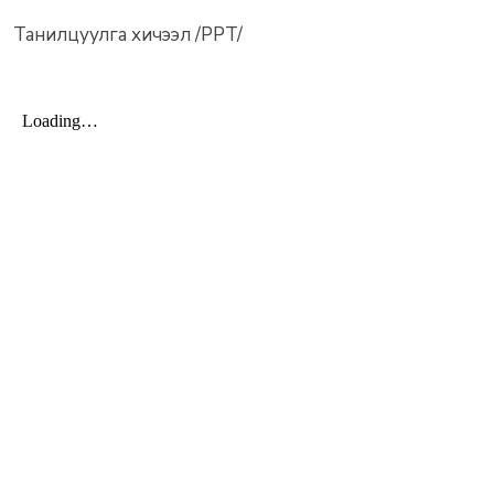
Танилцуулга хичээл /PPT/