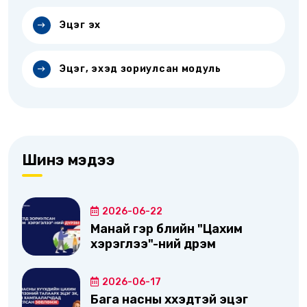
Эцэг эх
Эцэг, эхэд зориулсан модуль
Шинэ мэдээ
2026-06-22
Манай гэр бүлийн "Цахим
хэрэглээ"-ний дүрэм
2026-06-17
Бага насны хүүхэдтэй эцэг