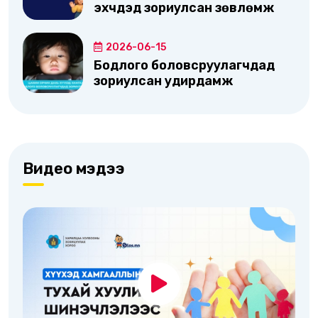
эхчүүдэд зориулсан зөвлөмж
2026-06-15
Бодлого боловсруулагчдад
зориулсан удирдамж
Видео мэдээ