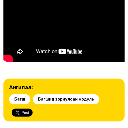
Ангилал:
Багш
Багшид зориулсан модуль