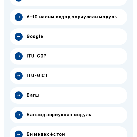
6-10 насны хүүхдэд зориулсан модуль
Google
ITU-COP
ITU-GICT
Багш
Багшид зориулсан модуль
Би мэдэх ёстой