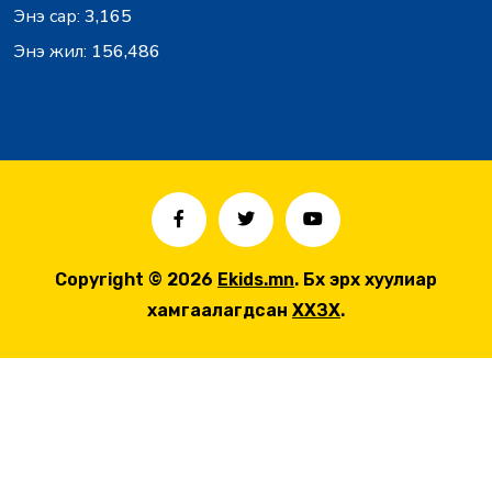
Энэ сар:
3,165
Энэ жил:
156,486
Copyright © 2026
Ekids.mn
. Бүх эрх хуулиар
хамгаалагдсан
ХХЗХ
.