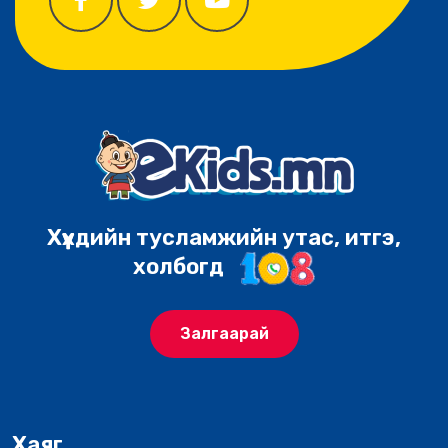
Хүүхдийн тусламжийн утас, итгэ,
холбогд
Залгаарай
Хаяг