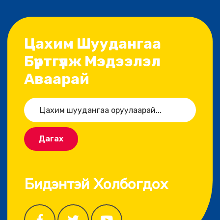
Цахим Шуудангаа
Бүртгүүлж Мэдээлэл
Аваарай
Дагах
Бидэнтэй Холбогдох