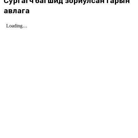
Сургагч багшид зориулсан гарын
авлага