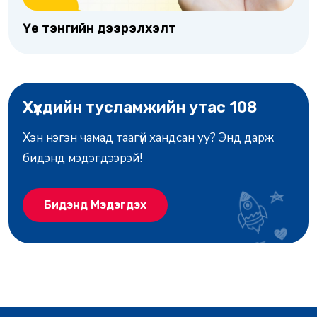
Үе тэнгийн дээрэлхэлт
Хүүхдийн тусламжийн утас 108
Хэн нэгэн чамад таагүй хандсан уу? Энд дарж
бидэнд мэдэгдээрэй!
Бидэнд Мэдэгдэх