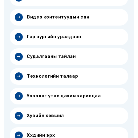
Видео контентуудын сан
Гар зургийн уралдаан
Судалгааны тайлан
Технологийн талаар
Ухаалаг утас цахим харилцаа
Хувийн хэвшил
Хүүхдийн эрх