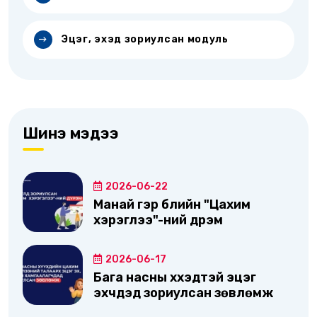
Эцэг, эхэд зориулсан модуль
Шинэ мэдээ
2026-06-22
Манай гэр бүлийн "Цахим
хэрэглээ"-ний дүрэм
2026-06-17
Бага насны хүүхэдтэй эцэг
эхчүүдэд зориулсан зөвлөмж