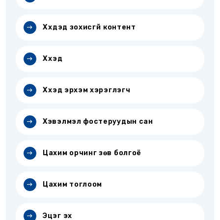
Хүүхдэд зохисгүй контент
Хүүхэд
Хүүхэд эрхэм хэрэглэгч
Хэвэлмэл фостеруудын сан
Цахим орчинг зөв болгоё
Цахим тоглоом
Эцэг эх