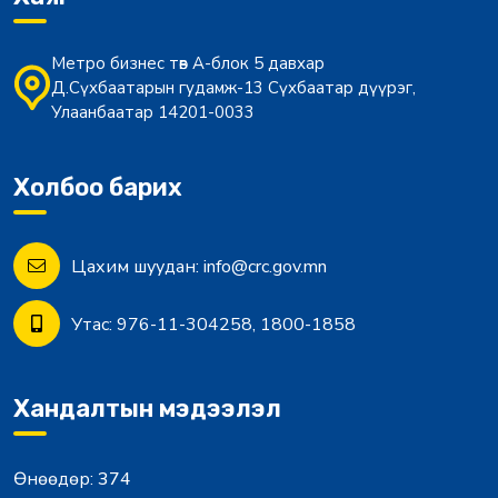
Метро бизнес төв А-блок 5 давхар
Д.Сүхбаатарын гудамж-13 Сүхбаатар дүүрэг,
Улаанбаатар 14201-0033
Холбоо барих
Цахим шуудан:
info@crc.gov.mn
Утас:
976-11-304258, 1800-1858
Хандалтын мэдээлэл
Өнөөдөр:
374