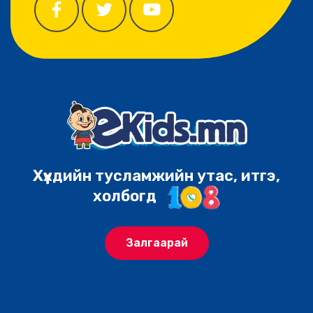
Хүүхдийн тусламжийн утас, итгэ,
холбогд
Залгаарай