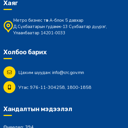
Хаяг
Метро бизнес төв А-блок 5 давхар
Д.Сүхбаатарын гудамж-13 Сүхбаатар дүүрэг,
Улаанбаатар 14201-0033
Холбоо барих
Цахим шуудан:
info@crc.gov.mn
Утас:
976-11-304258, 1800-1858
Хандалтын мэдээлэл
Өнөөдөр:
394