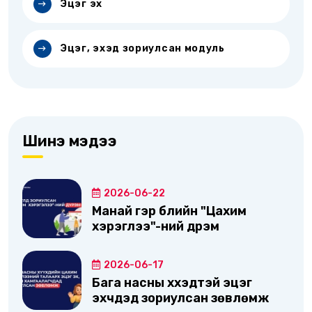
Эцэг эх
Эцэг, эхэд зориулсан модуль
Шинэ мэдээ
2026-06-22
Манай гэр бүлийн "Цахим
хэрэглээ"-ний дүрэм
2026-06-17
Бага насны хүүхэдтэй эцэг
эхчүүдэд зориулсан зөвлөмж