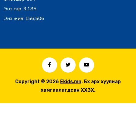
Энэ сар:
3,185
Энэ жил:
156,506
Copyright © 2026
Ekids.mn
. Бүх эрх хуулиар
хамгаалагдсан
ХХЗХ
.