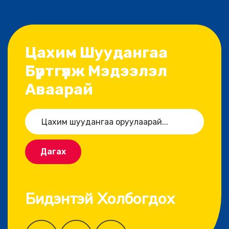
Цахим Шуудангаа
Бүртгүүлж Мэдээлэл
Аваарай
Дагах
Бидэнтэй Холбогдох