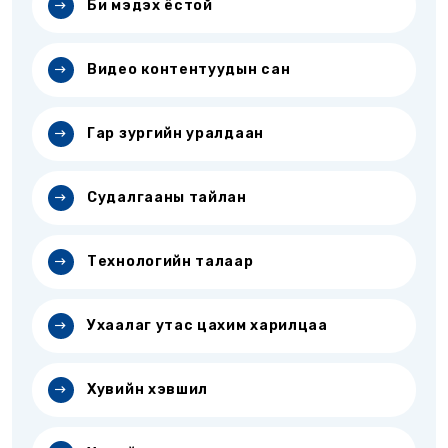
Би мэдэх ёстой
Видео контентуудын сан
Гар зургийн уралдаан
Судалгааны тайлан
Технологийн талаар
Ухаалаг утас цахим харилцаа
Хувийн хэвшил