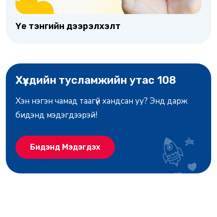
Үе тэнгийн дээрэлхэлт
Хүүхдийн тусламжийн утас 108
Хэн нэгэн чамад таагүй хандсан уу? Энд дарж
бидэнд мэдэгдээрэй!
Бидэнд Мэдэгдэх