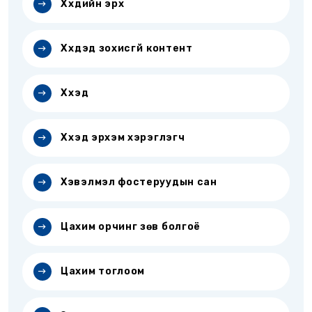
Хүүхдийн эрх
Хүүхдэд зохисгүй контент
Хүүхэд
Хүүхэд эрхэм хэрэглэгч
Хэвэлмэл фостеруудын сан
Цахим орчинг зөв болгоё
Цахим тоглоом