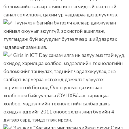
боломжийн талаар зочин илтгэгчидтэй нээлттэй
санал солилцож, цахим ур чадвараа дээшлүүллээ.
Түүнчлэн багийн бүтээлч ажлаар дамжуулан
хиймэл оюуныг аюулгүй, зохистой ашиглаж,
тулгамдаж буй асуудлыг бүтээлчээр шийдвэрлэх
чадавхыг эзэмшив.
Girls in ICT Day санаачилга нь залуу эмэгтэйчүүд,
охидод харилцаа холбоо, мэдээллийн технологийн
боломжийг таниулах, тэднийг чадавхжуулах, энэ
салбарт карьераа өсгөхөд дэмжлэг үзүүлэх
зорилготой бөгөөд Олон улсын цахилгаан
холбооны байгууллага /ОУЦХБ/-аас харилцаа
холбоо, мэдээллийн технологийн салбар дахь
охидын өдрийг 2011 оноос эхлэн жил бүрийн 4
дүгээр сард тэмдэглэж ирсэн.
Энэ жил “Хөгжилд чиглэсэн хиймэл оюун: Охид