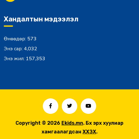
Хандалтын мэдээлэл
Өнөөдөр:
573
Энэ сар:
4,032
Энэ жил:
157,353
Copyright © 2026
Ekids.mn
. Бүх эрх хуулиар
хамгаалагдсан
ХХЗХ
.