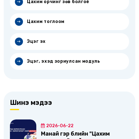
Цахим орчинг зөв болгоё
Цахим тоглоом
Эцэг эх
Эцэг, эхэд зориулсан модуль
Шинэ мэдээ
2026-06-22
Манай гэр бүлийн "Цахим