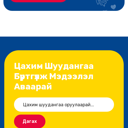
Цахим Шуудангаа
Бүртгүүлж Мэдээлэл
Аваарай
Дагах