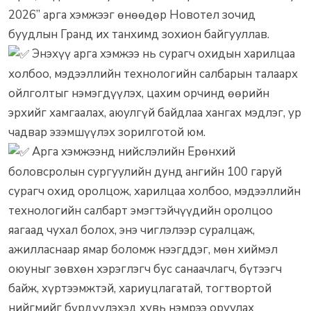
2026” арга хэмжээг өнөөдөр Новотел зочид
буудлын Гранд их танхимд зохион байгууллав.
Энэхүү арга хэмжээ нь сурагч охидын харилцаа
холбоо, мэдээллийн технологийн салбарын талаарх
ойлголтыг нэмэгдүүлэх, цахим орчинд өөрийн
эрхийг хамгаалах, аюулгүй байдлаа хангах мэдлэг, ур
чадвар эзэмшүүлэх зорилготой юм.
Арга хэмжээнд нийслэлийн Ерөнхий
боловсролын сургуулийн дунд ангийн 100 гаруй
сурагч охид оролцож, харилцаа холбоо, мэдээллийн
технологийн салбарт эмэгтэйчүүдийн оролцоо
яагаад чухал болох, энэ чиглэлээр суралцаж,
ажилласнаар ямар боломж нээгддэг, мөн хиймэл
оюуныг зөвхөн хэрэглэгч бус санаачлагч, бүтээгч
байж, хүртээмжтэй, хариуцлагатай, тогтвортой
нийгмийг бүрдүүлэхэд хувь нэмрээ оруулах