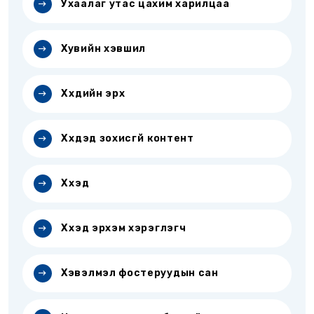
Ухаалаг утас цахим харилцаа
Хувийн хэвшил
Хүүхдийн эрх
Хүүхдэд зохисгүй контент
Хүүхэд
Хүүхэд эрхэм хэрэглэгч
Хэвэлмэл фостеруудын сан