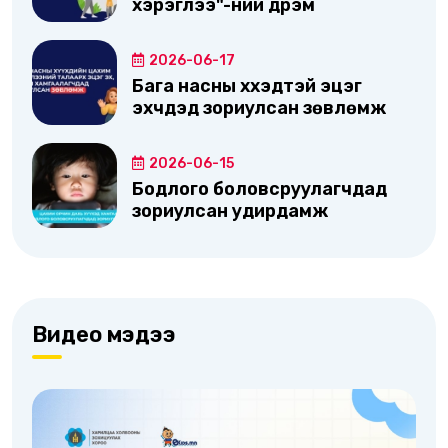
хэрэглээ"-ний дүрэм
2026-06-17
Бага насны хүүхэдтэй эцэг
эхчүүдэд зориулсан зөвлөмж
2026-06-15
Бодлого боловсруулагчдад
зориулсан удирдамж
Видео мэдээ