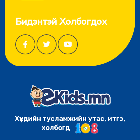
Бидэнтэй Холбогдох
Хүүхдийн тусламжийн утас, итгэ,
холбогд