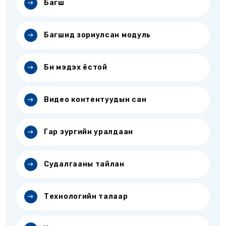
Багш
Багшид зориулсан модуль
Би мэдэх ёстой
Видео контентуудын сан
Гар зургийн уралдаан
Судалгааны тайлан
Технологийн талаар