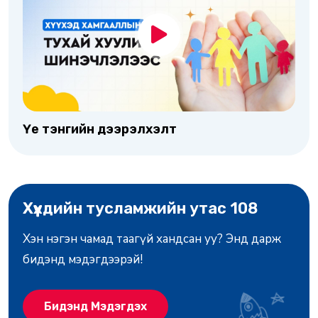
Үе тэнгийн дээрэлхэлт
Хүүхдийн тусламжийн утас 108
Хэн нэгэн чамад таагүй хандсан уу? Энд дарж
бидэнд мэдэгдээрэй!
Бидэнд Мэдэгдэх