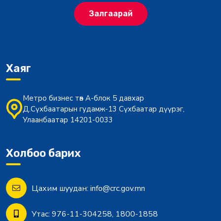
Залгаарай
Хаяг
Метро бизнес төв А-блок 5 давхар
Д.Сүхбаатарын гудамж-13 Сүхбаатар дүүрэг,
Улаанбаатар 14201-0033
Холбоо барих
Цахим шуудан:
info@crc.gov.mn
Утас:
976-11-304258, 1800-1858