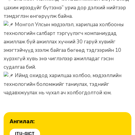
цахим ирээдүйг бүтээнэ” уриа дор дэлхий нийтээр
тэмдэглэн өнгөрүүлж байна.
Монгол Улсын мэдээлэл, харилцаа холбооны
технологийн салбарт тэргүүлэгч компаниудад
ажиллаж буй ажиллах хүчний 30 гаруй хувийг
эмэгтэйчүүд эзэлж байгаа бөгөөд тэдгээрийн 10
хүрэхгүй хувь энэ чиглэлээр ажилладаг гэсэн
судалгаа бий.
Иймд охидод харилцаа холбоо, мэдээллийн
технологийн боломжийг таниулах, тэднийг
чадавхжуулах нь чухал ач холбогдолтой юм.
Ангилал:
ITU-GICT