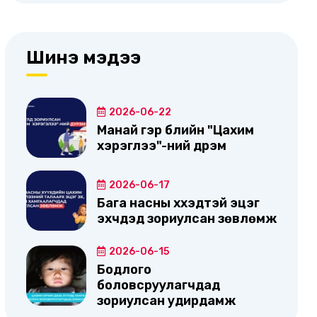
Шинэ мэдээ
2026-06-22
Манай гэр бүлийн "Цахим
хэрэглээ"-ний дүрэм
2026-06-17
Бага насны хүүхэдтэй эцэг
эхчүүдэд зориулсан зөвлөмж
2026-06-15
Бодлого
боловсруулагчдад
зориулсан удирдамж