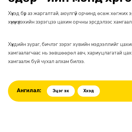
Хүүхэд бүр аз жаргалтай, аюулгүй орчинд өсөж хөгжих э
хүмүүжүүлэхийн зэрэгцээ цахим орчны эрсдэлээс хамгаа
Хүүхдийн зураг, бичлэг зэрэг хувийн мэдээллийг цахи
хамгаалагчаас нь зөвшөөрөл авч, хариуцлагатай цахим
хамгаалж буй чухал алхам билээ.
Ангилал:
Эцэг эх
Хүүхэд