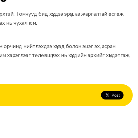
рхтэй. Томчууд бид хүүхдээ эрүүл, аз жаргалтай өсгөж
лах нь чухал юм.
м орчинд нийтлэхдээ хүүхэд болон эцэг эх, асран
 хэрэглээг төлөвшүүлэх нь хүүхдийн эрхийг хүндэтгэж,