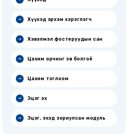
Хүүхэд эрхэм хэрэглэгч
Хэвэлмэл фостеруудын сан
Цахим орчинг зөв болгоё
Цахим тоглоом
Эцэг эх
Эцэг, эхэд зориулсан модуль