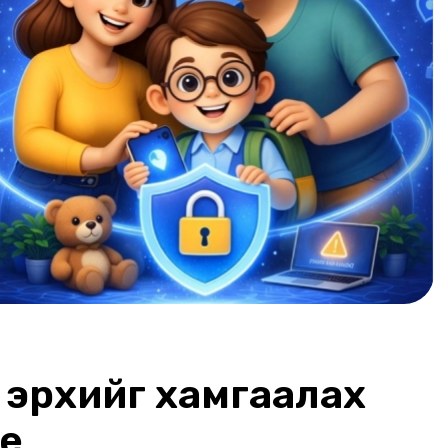
н эрхийг хамгаалах
эе