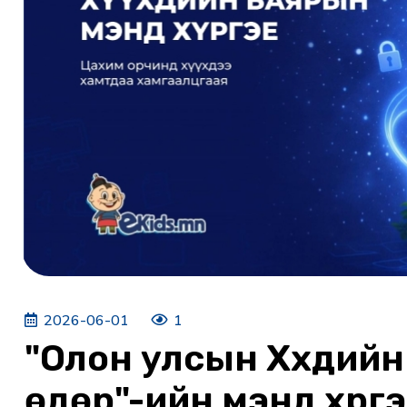
2026-06-01
1
"Олон улсын Хүүхдий
өдөр"-ийн мэнд хүрг