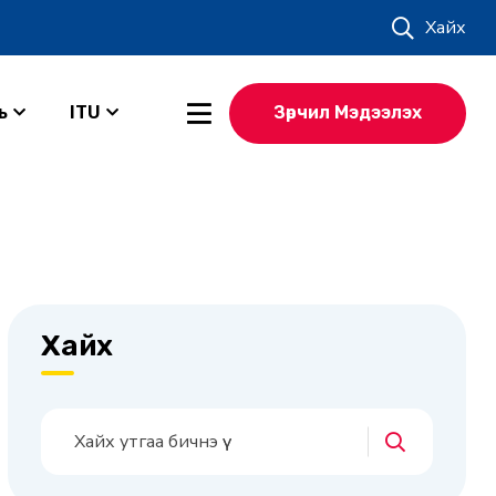
Хайх
ь
ITU
Зөрчил Мэдээлэх
Хайх