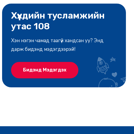
Хүүхдийн тусламжийн
утас 108
Хэн нэгэн чамад таагүй хандсан уу? Энд
дарж бидэнд мэдэгдээрэй!
Бидэнд Мэдэгдэх