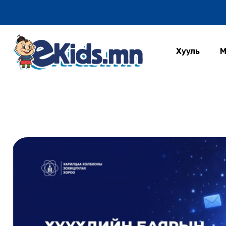
Хууль
М