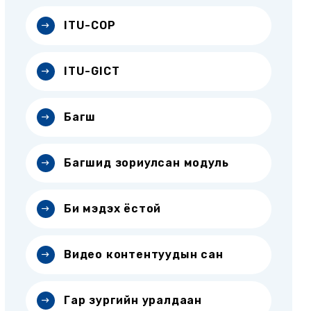
ITU-COP
ITU-GICT
Багш
Багшид зориулсан модуль
Би мэдэх ёстой
Видео контентуудын сан
Гар зургийн уралдаан